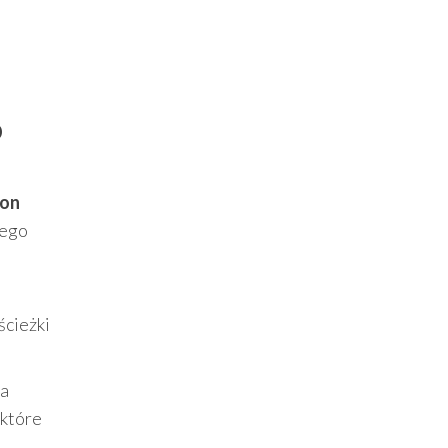
o
ion
wego
ścieżki
la
 które