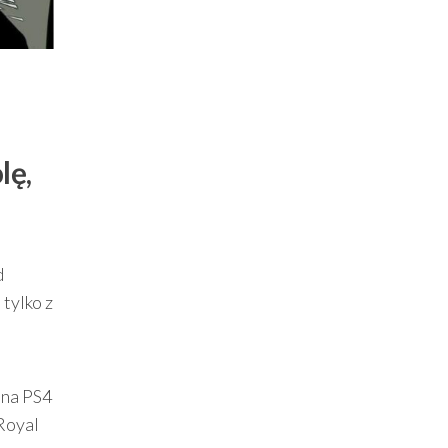
lę,
d
 tylko z
a na PS4
Royal