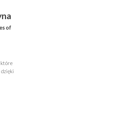
yna
es of
 które
 dzięki