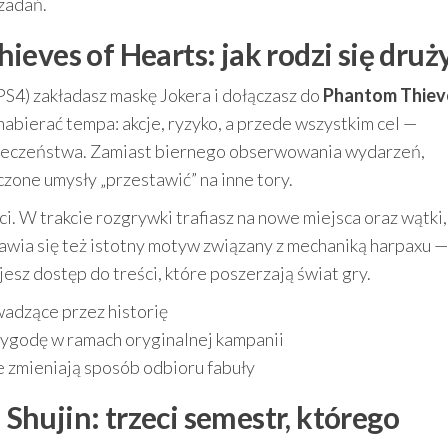
 zadań.
eves of Hearts: jak rodzi się druż
PS4) zakładasz maskę Jokera i dołączasz do
Phantom Thiev
nabierać tempa: akcje, ryzyko, a przede wszystkim cel —
ołeczeństwa. Zamiast biernego obserwowania wydarzeń,
czone umysły „przestawić” na inne tory.
ci. W trakcie rozgrywki trafiasz na nowe miejsca oraz wątki,
awia się też istotny motyw związany z mechaniką harpaxu —
esz dostęp do treści, które poszerzają świat gry.
wadzące przez historię
zygodę w ramach oryginalnej kampanii
re zmieniają sposób odbioru fabuły
hujin: trzeci semestr, którego