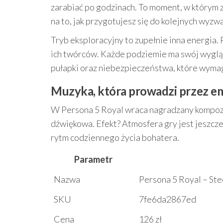
zarabiać po godzinach. To moment, w którym 
na to, jak przygotujesz się do kolejnych wyzw
Tryb eksploracyjny to zupełnie inna energia.
ich twórców. Każde podziemie ma swój wygląd,
pułapki oraz niebezpieczeństwa, które wymag
Muzyka, która prowadzi przez e
W Persona 5 Royal wraca nagradzany kompo
dźwiękowa. Efekt? Atmosfera gry jest jeszcz
rytm codziennego życia bohatera.
Parametr
Nazwa
Persona 5 Royal – Ste
SKU
7fe6da2867ed
Cena
126 zł