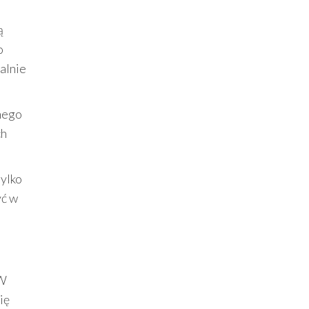
ą
o
alnie
nego
ch
tylko
yć w
 W
ię