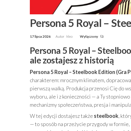
Persona 5 Royal – Stee
17 lipca 2026
Autor
kleo
Wyłączony
Persona 5 Royal – Steelboo
ale zostajesz z historią
Persona 5 Royal – Steelbook Edition (Gra 
charakterem: mrocznym klimatem, dopracowany
pierwszą walką. Produkcja przenosi Cię do wsp
wyboru, ale i z konieczności — a Ty stopniow
mechanizmy społeczeństwa, presja i manipula
W tej edycji dostajesz także
steelbook
, któ
— to sposób na przeżycie przygody w formie, 