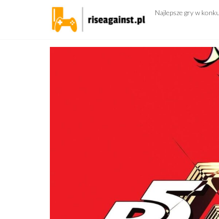
Przejdź
Najlepsze gry w konk
do
treści