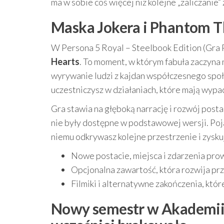
ma w sobie coś więcej niż kolejne „zaliczanie”
Maska Jokera i Phantom Thi
W Persona 5 Royal – Steelbook Edition (Gra 
Hearts
. To moment, w którym fabuła zaczyna 
wyrywanie ludzi z kajdan współczesnego sp
uczestniczysz w działaniach, które mają wypa
Gra stawia na głęboką narrację i rozwój posta
nie były dostępne w podstawowej wersji. Poj
niemu odkrywasz kolejne przestrzenie i zyskuj
Nowe postacie, miejsca i zdarzenia pro
Opcjonalna zawartość, która rozwija pr
Filmiki i alternatywne zakończenia, któ
Nowy semestr w Akademii S