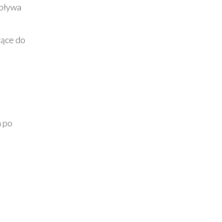
wpływa
ące do
e
h po