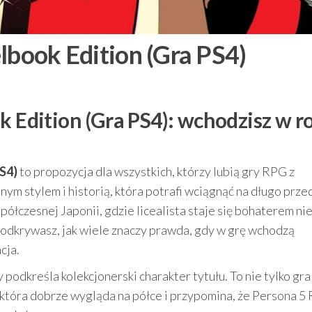
lbook Edition (Gra PS4)
k Edition (Gra PS4): wchodzisz w ro
PS4)
to propozycja dla wszystkich, którzy lubią gry RPG z
m stylem i historią, która potrafi wciągnąć na długo prze
ółczesnej Japonii, gdzie licealista staje się bohaterem nie
o odkrywasz, jak wiele znaczy prawda, gdy w grę wchodzą
cja.
ry podkreśla kolekcjonerski charakter tytułu. To nie tylko gr
która dobrze wygląda na półce i przypomina, że Persona 5 