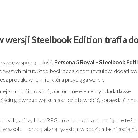
 wersji Steelbook Edition trafia d
ozgrywkę w spójną całość,
Persona 5 Royal – Steelbook Edit
pierwszych minut. Steelbook dodaje temu tytułowi dodatko
jesz produkt w formie, która przyciąga wzrok.
lnej kampanii: nowinki, opcjonalne elementy i dodatkowe
ejściu głównego wątku masz ochotę wrócić, sprawdzić inne 
la tych, którzy lubią RPG z rozbudowaną narracją, ale też d
i w szkole — przeplataną ryzykiem w podziemiach i akcjami,