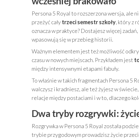
wcześniej brakowało
Persona 5 Royal to rozszerzona wersja, ale n
przeżyć cały
trzeci semestr szkoły
, który z
oznacza w praktyce? Dostajesz więcej zadań, 
wpasowują się w przebieg historii.
Ważnym elementem jest też możliwość odkryw
czasu w nowych miejscach. Przykładem jest
to
między intensywnymi etapami fabuły.
To właśnie w takich fragmentach Persona 5 Roy
walczysz i kradniesz, ale też żyjesz w świeci
relacje między postaciami i w to, dlaczego ko
Dwa tryby rozgrywki: życie
Rozgrywka w Persona 5 Royal została podzi
trybie przygodowym prowadzisz życie przecięt