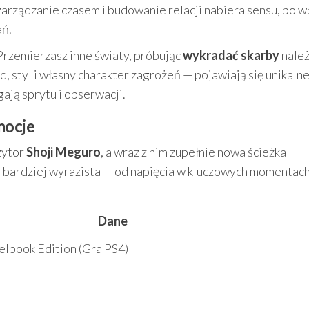
zarządzanie czasem i budowanie relacji nabiera sensu, bo 
ań.
 Przemierzasz inne światy, próbując
wykradać skarby
należ
 styl i własny charakter zagrożeń — pojawiają się unikaln
ają sprytu i obserwacji.
mocje
zytor
Shoji Meguro
, a wraz z nim zupełnie nowa ścieżka
e bardziej wyrazista — od napięcia w kluczowych momentac
Dane
elbook Edition (Gra PS4)