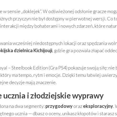
ie w sensie „doklejek”. W odświeżonej odsłonie gracze mog
 różnych przyczyn nie był dostępny w pierwotnej wersji. Co t
interakcji między bohaterami i nowych zdarzeń, które natur
ania wcześniej niedostępnych lokacji oraz spędzania wol
kijska dzielnica Kichijouji
, gdzie gra pozwala złapać odde
al – Steelbook Edition (Gra PS4) pokazuje swoją siłę: nie 
e, który ma tempo, rytm i emocje. Dzięki temu łatwiej uwierz
lejne decyzje mają znaczenie.
 ucznia i złodziejskie wyprawy
elona na dwa segmenty:
przygodowy
oraz
eksploracyjny
.
nego ucznia — dbasz o oceny, unikasz kłopotów i starasz s