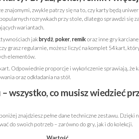
e znajomymi, zwykle patrzy się na to, czy karty będą uniwer
 popularnych rozrywkach przy stole, dlatego sprawdzi się 
ających wariantach.
ktywnościach jak
brydż
,
poker
,
remik
oraz inne gry karciane
czy grasz regularnie, możesz liczyć na komplet 54 kart, któr
ych elementów.
art. Odpowiednie proporcje i wykończenie sprawiają, że k
owania oraz odkładania na stół.
– wszystko, co musisz wiedzieć pr
 poniżej znajdziesz pełne dane techniczne zestawu. Dzięki 
wać do swoich potrzeb – zarówno do gry, jak i do kolekcji.
Wartość