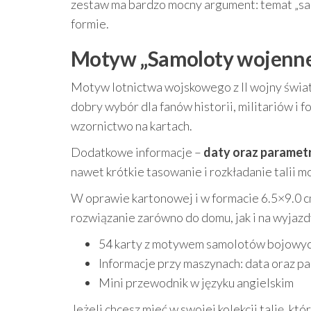
zestaw ma bardzo mocny argument: temat „sa
formie.
Motyw „Samoloty wojenne” 
Motyw lotnictwa wojskowego z II wojny świato
dobry wybór dla fanów historii, militariów i f
wzornictwo na kartach.
Dodatkowe informacje –
daty oraz paramet
nawet krótkie tasowanie i rozkładanie talii 
W oprawie kartonowej i w formacie 6.5×9.0 c
rozwiązanie zarówno do domu, jak i na wyjazd
54 karty z motywem samolotów bojowych
Informacje przy maszynach: data oraz pa
Mini przewodnik w języku angielskim
Jeżeli chcesz mieć w swojej kolekcji talię, któ