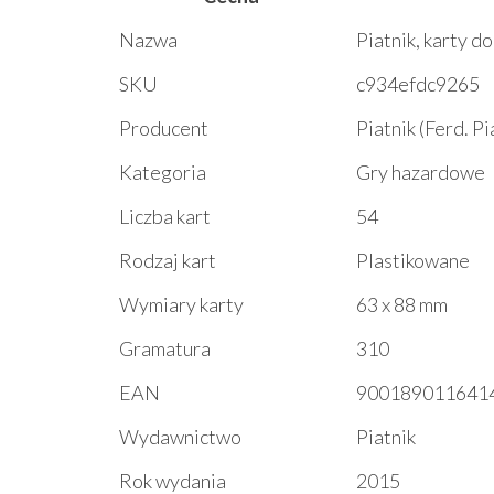
Nazwa
Piatnik, karty d
SKU
c934efdc9265
Producent
Piatnik (Ferd. P
Kategoria
Gry hazardowe
Liczba kart
54
Rodzaj kart
Plastikowane
Wymiary karty
63 x 88 mm
Gramatura
310
EAN
900189011641
Wydawnictwo
Piatnik
Rok wydania
2015