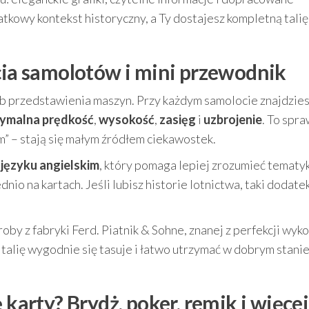
kowy kontekst historyczny, a Ty dostajesz kompletną talię
ęcia samolotów i mini przewodnik
ób przedstawienia maszyn. Przy każdym samolocie znajdzie
ymalna prędkość
,
wysokość
,
zasięg
i
uzbrojenie
. To spra
m” – stają się małym źródłem ciekawostek.
 języku angielskim
, który pomaga lepiej zrozumieć tematyk
o na kartach. Jeśli lubisz historie lotnictwa, taki dodate
by z fabryki Ferd. Piatnik & Sohne, znanej z perfekcji wyko
talię wygodnie się tasuje i łatwo utrzymać w dobrym stani
 karty? Brydż, poker, remik i więcej