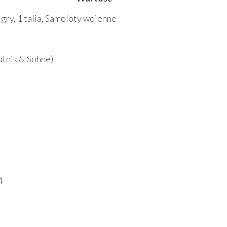
o gry, 1 talia, Samoloty wojenne
iatnik & Sohne)
4