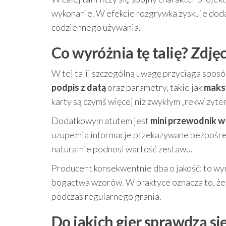
wykonanie. W efekcie rozgrywka zyskuje dodat
codziennego używania.
Co wyróżnia tę talię? Zdj
W tej talii szczególną uwagę przyciąga spos
podpis z datą
oraz parametry, takie jak
maks
karty są czymś więcej niż zwykłym „rekwizyte
Dodatkowym atutem jest
mini przewodnik w
uzupełnia informacje przekazywane bezpośredni
naturalnie podnosi wartość zestawu.
Producent konsekwentnie dba o jakość: to wyro
bogactwa wzorów. W praktyce oznacza to, że 
podczas regularnego grania.
Do jakich gier sprawdzą się