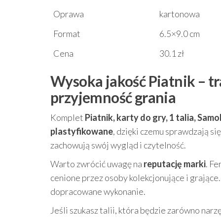
Oprawa
kartonowa
Format
6.5×9.0 cm
Cena
30.1 zł
Wysoka jakość Piatnik – tr
przyjemność grania
Komplet
Piatnik, karty do gry, 1 talia, Sa
plastyfikowane
, dzięki czemu sprawdzają s
zachowują swój wygląd i czytelność.
Warto zwrócić uwagę na
reputację marki
. Fe
cenione przez osoby kolekcjonujące i grające
dopracowane wykonanie.
Jeśli szukasz talii, która będzie zarówno nar