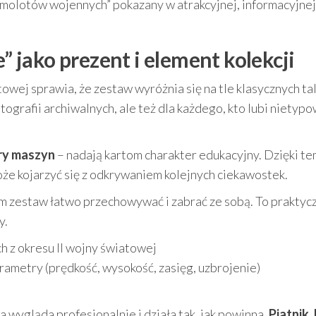
molotów wojennych” pokazany w atrakcyjnej, informacyjnej
jako prezent i element kolekcji
wej sprawia, że zestaw wyróżnia się na tle klasycznych tali
otografii archiwalnych, ale też dla każdego, kto lubi nietyp
ry maszyn
– nadają kartom charakter edukacyjny. Dzięki t
może kojarzyć się z odkrywaniem kolejnych ciekawostek.
m zestaw łatwo przechowywać i zabrać ze sobą. To praktyc
y.
 z okresu II wojny światowej
rametry (prędkość, wysokość, zasięg, uzbrojenie)
ra wygląda profesjonalnie i działa tak, jak powinna,
Piatnik,