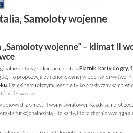
1 talia, Samoloty wojenne
lia „Samoloty wojenne” – klimat II w
ywce
oryginalne motywy na kartach, zestaw
Piatnik, karty do gry, 1
ątkę. To propozycja od renomowanej wiedeńskiej wytwórni
oku
. Dzięki temu otrzymujesz nie tylko praktyczny komplet d
tóre cieszą oko.
 bojowych z okresu II wojny światowej. Każdy samolot zos
rski z funkcjonalnością – to karty, które chętnie wyciąga si
ktu: eleganckie grafiki, czytelne informacje i dopracowane