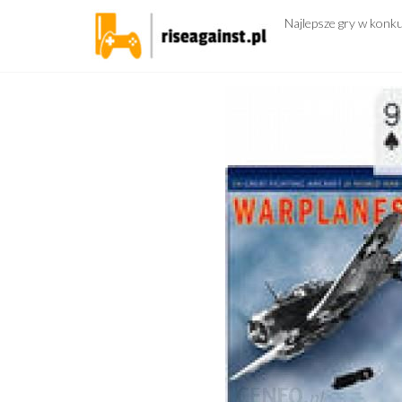
Przejdź
Najlepsze gry w konk
do
treści