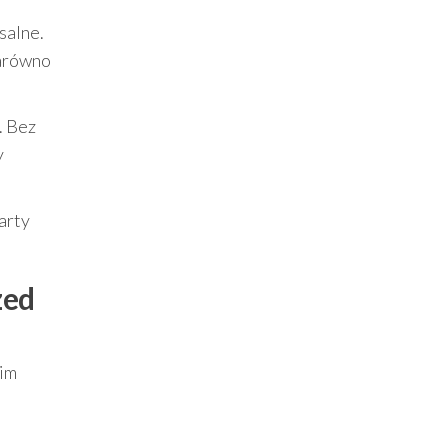
salne.
zarówno
. Bez
y
arty
zed
nim