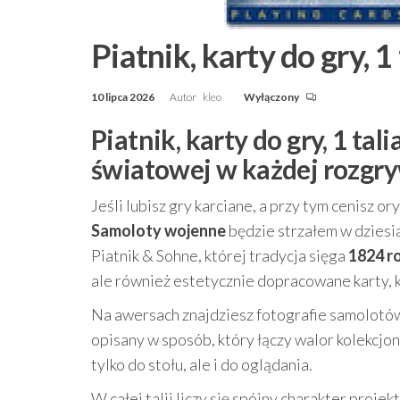
Piatnik, karty do gry, 
10 lipca 2026
Autor
kleo
Wyłączony
Piatnik, karty do gry, 1 ta
światowej w każdej rozgr
Jeśli lubisz gry karciane, a przy tym cenisz 
Samoloty wojenne
będzie strzałem w dziesi
Piatnik & Sohne, której tradycja sięga
1824 r
ale również estetycznie dopracowane karty, k
Na awersach znajdziesz fotografie samolotów
opisany w sposób, który łączy walor kolekcjone
tylko do stołu, ale i do oglądania.
W całej talii liczy się spójny charakter proje