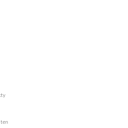
kty
 ten