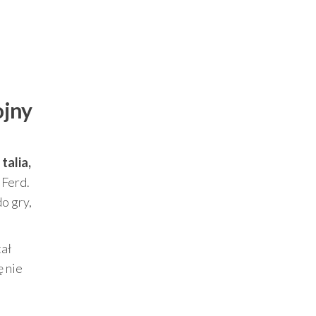
ojny
 talia,
 Ferd.
o gry,
tał
ę nie