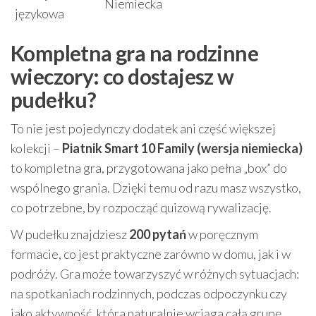
Niemiecka
językowa
Kompletna gra na rodzinne
wieczory: co dostajesz w
pudełku?
To nie jest pojedynczy dodatek ani część większej
kolekcji –
Piatnik Smart 10 Family (wersja niemiecka)
to kompletna gra, przygotowana jako pełna „box” do
wspólnego grania. Dzięki temu od razu masz wszystko,
co potrzebne, by rozpocząć quizową rywalizację.
W pudełku znajdziesz
200 pytań
w poręcznym
formacie, co jest praktyczne zarówno w domu, jak i w
podróży. Gra może towarzyszyć w różnych sytuacjach:
na spotkaniach rodzinnych, podczas odpoczynku czy
jako aktywność, która naturalnie wciąga całą grupę.