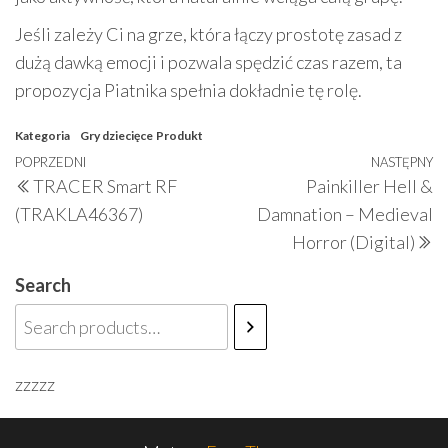
Jeśli zależy Ci na grze, która łączy prostotę zasad z
dużą dawką emocji i pozwala spędzić czas razem, ta
propozycja Piatnika spełnia dokładnie tę rolę.
Kategoria
Gry dziecięce
Produkt
Nawigacja
Poprzedni
POPRZEDNI
NASTĘPNY
N
TRACER Smart RF
Painkiller Hell &
wpisu
wpis
w
(TRAKLA46367)
Damnation – Medieval
Horror (Digital)
Search
zzzzz