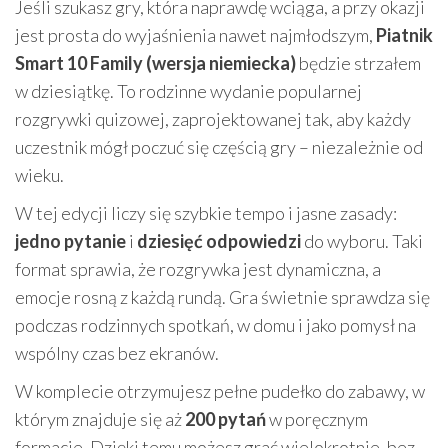
Jeśli szukasz gry, która naprawdę wciąga, a przy okazji
jest prosta do wyjaśnienia nawet najmłodszym,
Piatnik
Smart 10 Family (wersja niemiecka)
będzie strzałem
w dziesiątkę. To rodzinne wydanie popularnej
rozgrywki quizowej, zaprojektowanej tak, aby każdy
uczestnik mógł poczuć się częścią gry – niezależnie od
wieku.
W tej edycji liczy się szybkie tempo i jasne zasady:
jedno pytanie
i
dziesięć odpowiedzi
do wyboru. Taki
format sprawia, że rozgrywka jest dynamiczna, a
emocje rosną z każdą rundą. Gra świetnie sprawdza się
podczas rodzinnych spotkań, w domu i jako pomysł na
wspólny czas bez ekranów.
W komplecie otrzymujesz pełne pudełko do zabawy, w
którym znajduje się aż
200 pytań
w poręcznym
formacie. Dzięki temu możesz grać wielokrotnie, bez