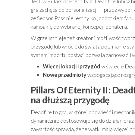
Jeśli w Pillars of Eternity II: Deadfire lubi
gra zachęca do personalizacji — przez wybór k
że Season Pass nie jest tylko „dodatkiem fab
kampanię do wybranej koncepcji bohatera.
W grze istnieje też kreator i możliwość twor
przygodę lub wrócić do świata po zmianie sty
system importu postaci pozwala zachować Two
Więcej lokacji i przygód
w świecie Dea
Nowe przedmioty
wzbogacające rozgry
Pillars Of Eternity II: Dead
na dłuższą przygodę
Deadfire to gra, w której opowieść i mechanik
dynamicznie dostosowuje się do działań oraz
zawartość sprawia, że te wątki mają więcej pr