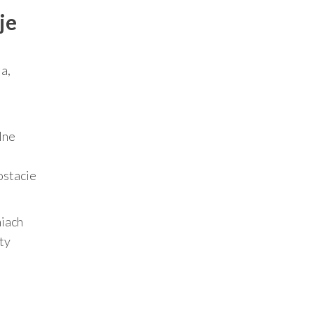
je
a,
ólne
postacie
niach
ty