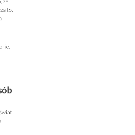
, że
za to,
ą
orie,
osób
 świat
a