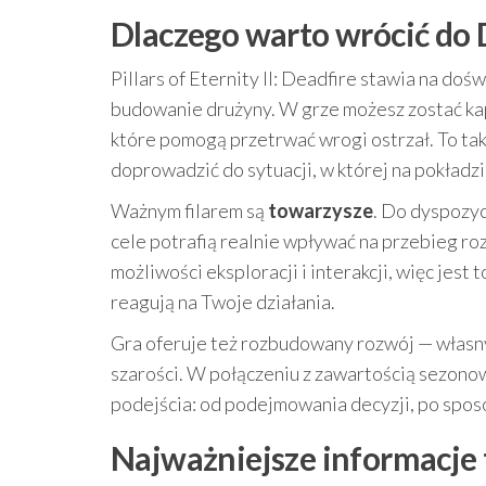
Dlaczego warto wrócić do D
Pillars of Eternity II: Deadfire stawia na do
budowanie drużyny. W grze możesz zostać kap
które pomogą przetrwać wrogi ostrzał. To także
doprowadzić do sytuacji, w której na pokładzi
Ważnym filarem są
towarzysze
. Do dyspozyc
cele potrafią realnie wpływać na przebieg r
możliwości eksploracji i interakcji, więc jest 
reagują na Twoje działania.
Gra oferuje też rozbudowany rozwój — własny
szarości. W połączeniu z zawartością sezon
podejścia: od podejmowania decyzji, po spo
Najważniejsze informacje