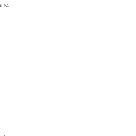
ane,
y