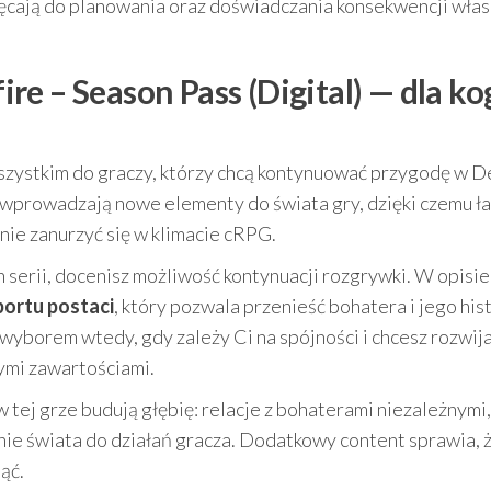
chęcają do planowania oraz doświadczania konsekwencji wła
fire – Season Pass (Digital) — dla ko
szystkim do graczy, którzy chcą kontynuować przygodę w D
wprowadzają nowe elementy do świata gry, dzięki czemu ła
ie zanurzyć się w klimacie cRPG.
h serii, docenisz możliwość kontynuacji rozgrywki. W opisie
ortu postaci
, który pozwala przenieść bohatera i jego his
wyborem wtedy, gdy zależy Ci na spójności i chcesz rozwij
cymi zawartościami.
 tej grze budują głębię: relacje z bohaterami niezależnymi,
e świata do działań gracza. Dodatkowy content sprawia, ż
ąć.