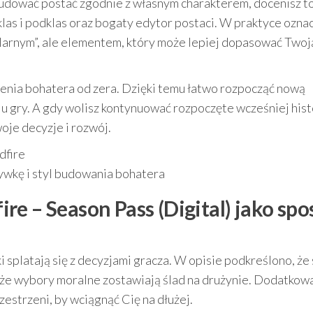
sz budować postać zgodnie z własnym charakterem, docenisz to
las i podklas oraz bogaty edytor postaci. W praktyce oznac
ularnym”, ale elementem, który może lepiej dopasować Twoj
zenia bohatera od zera. Dzięki temu łatwo rozpocząć nową
lu gry. A gdy wolisz kontynuować rozpoczęte wcześniej hist
je decyzje i rozwój.
dfire
wkę i styl budowania bohatera
fire – Season Pass (Digital) jako sp
i splatają się z decyzjami gracza. W opisie podkreślono, że
 że wybory moralne zostawiają ślad na drużynie. Dodatkow
zestrzeni, by wciągnąć Cię na dłużej.