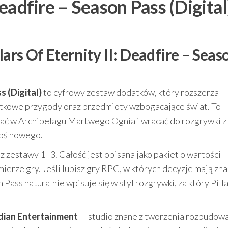
Deadfire – Season Pass (Digital
lars Of Eternity II: Deadfire – Seas
s (Digital)
to cyfrowy zestaw dodatków, który rozszerza
tkowe przygody oraz przedmioty wzbogacające świat. To
stać w Archipelagu Martwego Ognia i wracać do rozgrywki z
coś nowego.
 zestawy 1–3. Całość jest opisana jako pakiet o wartości
mierze gry. Jeśli lubisz gry RPG, w których decyzje mają zna
 Pass naturalnie wpisuje się w styl rozgrywki, za który Pilla
dian Entertainment
— studio znane z tworzenia rozbudow