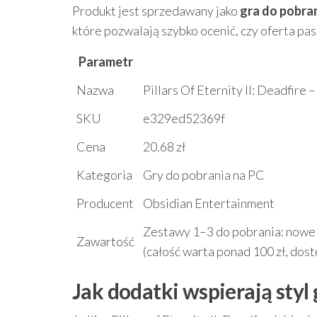
Produkt jest sprzedawany jako
gra do pobra
które pozwalają szybko ocenić, czy oferta pa
Parametr
Nazwa
Pillars Of Eternity II: Deadfire 
SKU
e329ed52369f
Cena
20.68 zł
Kategoria
Gry do pobrania na PC
Producent
Obsidian Entertainment
Zestawy 1–3 do pobrania: nowe 
Zawartość
(całość warta ponad 100 zł, dos
Jak dodatki wspierają styl