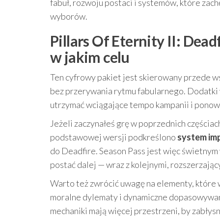
fabuł, rozwoju postaci i systemów, które za
wyborów.
Pillars Of Eternity II: Dead
w jakim celu
Ten cyfrowy pakiet jest skierowany przede w
bez przerywania rytmu fabularnego. Dodatki 
utrzymać wciągające tempo kampanii i ponown
Jeżeli zaczynałeś grę w poprzednich częściac
podstawowej wersji podkreślono
system imp
do Deadfire. Season Pass jest więc świetnym 
postać dalej — wraz z kolejnymi, rozszerzają
Warto też zwrócić uwagę na elementy, które w
moralne dylematy i dynamiczne dopasowywani
mechaniki mają więcej przestrzeni, by zabłysn