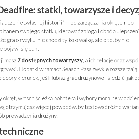
eadfire: statki, towarzysze i decyz
świadczenie „własnej historii” — od zarządzania okrętem po
itanem swojego statku, kierować załogą i dbać o ulepszeni
 gra o ryzyku: nie chodzi tylko o walkę, ale o to, by nie
e pojawi się bunt.
ji masz
7 dostępnych towarzyszy
, a ich relacje oraz wsp
ozgrywki. Dodatki w ramach Season Pass zwykle rozszerzają
to dobry kierunek, jeśli lubisz grać drużynowo i śledzić, jak 
 okręt, własna ścieżka bohatera i wybory moralne w odcie
ową otrzymujesz więcej powodów, by testować różne warian
sób prowadzenia drużyny.
 techniczne