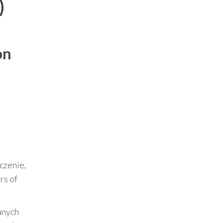
)
on
czenie,
rs of
anych