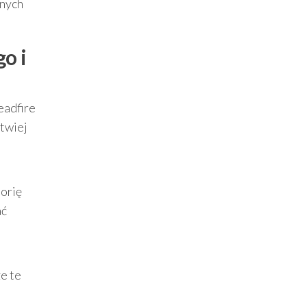
snych
go i
eadfire
twiej
torię
ać
e te