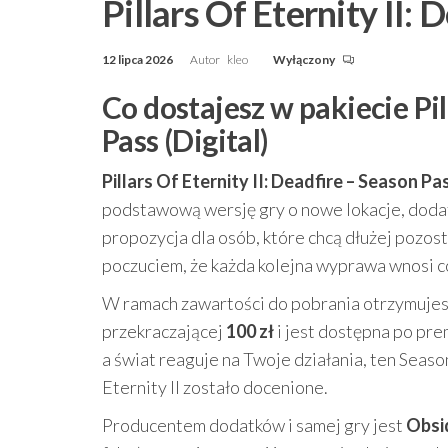
Pillars Of Eternity II: 
12 lipca 2026
Autor
kleo
Wyłączony
Co dostajesz w pakiecie Pil
Pass (Digital)
Pillars Of Eternity II: Deadfire – Season Pas
podstawową wersję gry o nowe lokacje, doda
propozycja dla osób, które chcą dłużej pozo
poczuciem, że każda kolejna wyprawa wnosi 
W ramach zawartości do pobrania otrzymujesz
przekraczającej
100 zł
i jest dostępna po pre
a świat reaguje na Twoje działania, ten Season
Eternity II zostało docenione.
Producentem dodatków i samej gry jest
Obsi