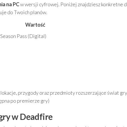
nia na PC
w wersji cyfrowej. Poniżej znajdziesz konkretne d
suje do Twoich planów.
Wartość
– Season Pass (Digital)
lokacje, przygody oraz przedmioty rozszerzające świat gr
tępna po premierze gry)
 gry w Deadfire