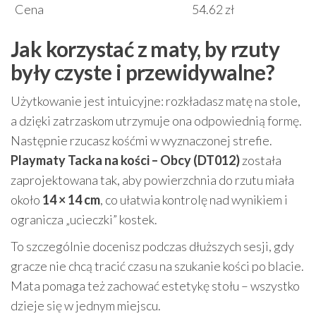
Cena
54.62 zł
Jak korzystać z maty, by rzuty
były czyste i przewidywalne?
Użytkowanie jest intuicyjne: rozkładasz matę na stole,
a dzięki zatrzaskom utrzymuje ona odpowiednią formę.
Następnie rzucasz kośćmi w wyznaczonej strefie.
Playmaty Tacka na kości – Obcy (DT012)
została
zaprojektowana tak, aby powierzchnia do rzutu miała
około
14 × 14 cm
, co ułatwia kontrolę nad wynikiem i
ogranicza „ucieczki” kostek.
To szczególnie docenisz podczas dłuższych sesji, gdy
gracze nie chcą tracić czasu na szukanie kości po blacie.
Mata pomaga też zachować estetykę stołu – wszystko
dzieje się w jednym miejscu.