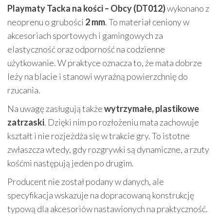
Playmaty Tacka na kości – Obcy (DT012)
wykonano z
neoprenu o grubości
2 mm
. To materiał ceniony w
akcesoriach sportowych i gamingowych za
elastyczność oraz odporność na codzienne
użytkowanie. W praktyce oznacza to, że mata dobrze
leży na blacie i stanowi wyraźną powierzchnię do
rzucania.
Na uwagę zasługują także
wytrzymałe, plastikowe
zatrzaski
. Dzięki nim po rozłożeniu mata zachowuje
kształt i nie rozjeżdża się w trakcie gry. To istotne
zwłaszcza wtedy, gdy rozgrywki są dynamiczne, a rzuty
kośćmi następują jeden po drugim.
Producent nie został podany w danych, ale
specyfikacja wskazuje na dopracowaną konstrukcję
typową dla akcesoriów nastawionych na praktyczność.