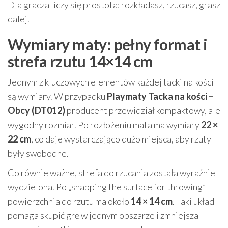
Dla gracza liczy się prostota: rozkładasz, rzucasz, grasz
dalej.
Wymiary maty: pełny format i
strefa rzutu 14×14 cm
Jednym z kluczowych elementów każdej tacki na kości
są wymiary. W przypadku
Playmaty Tacka na kości –
Obcy (DT012)
producent przewidział kompaktowy, ale
wygodny rozmiar. Po rozłożeniu mata ma wymiary
22 ×
22 cm
, co daje wystarczająco dużo miejsca, aby rzuty
były swobodne.
Co równie ważne, strefa do rzucania została wyraźnie
wydzielona. Po „snapping the surface for throwing”
powierzchnia do rzutu ma około
14 × 14 cm
. Taki układ
pomaga skupić grę w jednym obszarze i zmniejsza