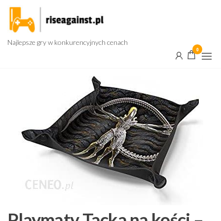
Przejdź
do
treści
Najlepsze gry w konkurencyjnych cenach
0
Playmaty Tacka na kości –