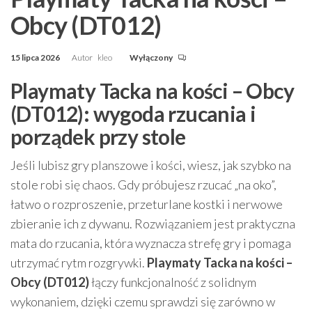
Obcy (DT012)
15 lipca 2026
Autor
kleo
Wyłączony
Playmaty Tacka na kości – Obcy
(DT012): wygoda rzucania i
porządek przy stole
Jeśli lubisz gry planszowe i kości, wiesz, jak szybko na
stole robi się chaos. Gdy próbujesz rzucać „na oko”,
łatwo o rozproszenie, przeturlane kostki i nerwowe
zbieranie ich z dywanu. Rozwiązaniem jest praktyczna
mata do rzucania, która wyznacza strefę gry i pomaga
utrzymać rytm rozgrywki.
Playmaty Tacka na kości –
Obcy (DT012)
łączy funkcjonalność z solidnym
wykonaniem, dzięki czemu sprawdzi się zarówno w