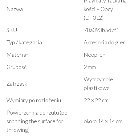
Playmaty Tacka na
Nazwa
kości – Obcy
(DT012)
SKU
78a393b5d7f1
Typ / kategoria
Akcesoria do gier
Materiał
Neopren
Grubość
2 mm
Wytrzymałe,
Zatrzaski
plastikowe
Wymiary po rozłożeniu
22 × 22 cm
Powierzchnia do rzutu (po
snapping the surface for
około 14 × 14 cm
throwing)