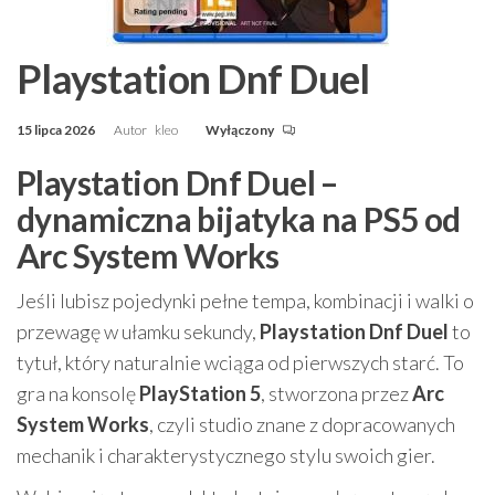
Playstation Dnf Duel
15 lipca 2026
Autor
kleo
Wyłączony
Playstation Dnf Duel –
dynamiczna bijatyka na PS5 od
Arc System Works
Jeśli lubisz pojedynki pełne tempa, kombinacji i walki o
przewagę w ułamku sekundy,
Playstation Dnf Duel
to
tytuł, który naturalnie wciąga od pierwszych starć. To
gra na konsolę
PlayStation 5
, stworzona przez
Arc
System Works
, czyli studio znane z dopracowanych
mechanik i charakterystycznego stylu swoich gier.