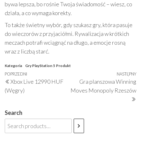
bywa lepsza, bo rośnie Twoja świadomość – wiesz, co
działa, a co wymaga korekty.
To także świetny wybór, gdy szukasz gry, która pasuje
do wieczorów z przyjaciółmi. Rywalizacja w krótkich
meczach potrafi wciągnąć na długo, a emocje rosną
wraz z liczbą starć.
Kategoria
Gry PlayStation 5
Produkt
Nawigacja
Poprzedni
POPRZEDNI
NASTĘPNY
N
Xbox Live 12990 HUF
Gra planszowa Winning
wpisu
wpis
w
(Węgry)
Moves Monopoly Rzeszów
Search