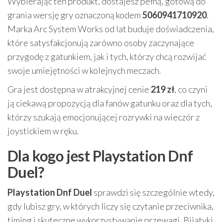
Wybierając ten produkt, dostajesz pełną, gotową do
grania wersję gry oznaczoną kodem
5060941710920
.
Marka Arc System Works od lat buduje doświadczenia,
które satysfakcjonują zarówno osoby zaczynające
przygodę z gatunkiem, jak i tych, którzy chcą rozwijać
swoje umiejętności w kolejnych meczach.
Gra jest dostępna w atrakcyjnej cenie
219 zł
, co czyni
ją ciekawą propozycją dla fanów gatunku oraz dla tych,
którzy szukają emocjonującej rozrywki na wieczór z
joystickiem w ręku.
Dla kogo jest Playstation Dnf
Duel?
Playstation Dnf Duel
sprawdzi się szczególnie wtedy,
gdy lubisz gry, w których liczy się czytanie przeciwnika,
timing i skuteczne wykorzystywanie przewagi. Bijatyki