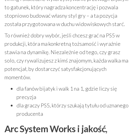
to gatunek, który nagradza koncentrację i pozwala
stopniowo budować własny styl gry – a ta pozycja
została przygotowana w duchu widowiskowych starć.
To również dobry wybór, jeśli chcesz grać na PS5 w
produkcji, która ma konkretną tożsamość i wyraźnie
stawia na dynamikę. Niezależnie od tego, czy grasz
solo, czy rywalizujesz z kimś znajomym, każda walka ma
potencjał, by dostarczyć satysfakcjonujących
momentów.
dla fanów bijatyk i walk 1 na 1, gdzie liczy się
precyzja
dla graczy PS5, którzy szukają tytułu od uznanego
producenta
Arc System Works i jakość,