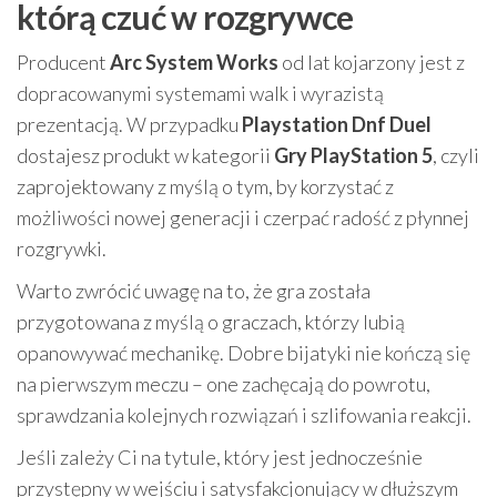
którą czuć w rozgrywce
Producent
Arc System Works
od lat kojarzony jest z
dopracowanymi systemami walk i wyrazistą
prezentacją. W przypadku
Playstation Dnf Duel
dostajesz produkt w kategorii
Gry PlayStation 5
, czyli
zaprojektowany z myślą o tym, by korzystać z
możliwości nowej generacji i czerpać radość z płynnej
rozgrywki.
Warto zwrócić uwagę na to, że gra została
przygotowana z myślą o graczach, którzy lubią
opanowywać mechanikę. Dobre bijatyki nie kończą się
na pierwszym meczu – one zachęcają do powrotu,
sprawdzania kolejnych rozwiązań i szlifowania reakcji.
Jeśli zależy Ci na tytule, który jest jednocześnie
przystępny w wejściu i satysfakcjonujący w dłuższym