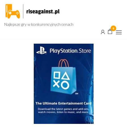
Przejdź
do
treści
Najlepsze gry w konkurencyjnych cenach
0