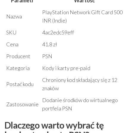
Parametr
Wartość
PlayStation Network Gift Card 500
Nazwa
INR (Indie)
SKU
4ac2edc59eff
Cena
41.8 zł
Producent
PSN
Kategoria
Kody i karty pre-paid
Chroniony kod składający się z 12
Postać kodu
znaków
Dodanie środków do wirtualnego
Zastosowanie
portfela PSN
Dlaczego warto wybrać tę