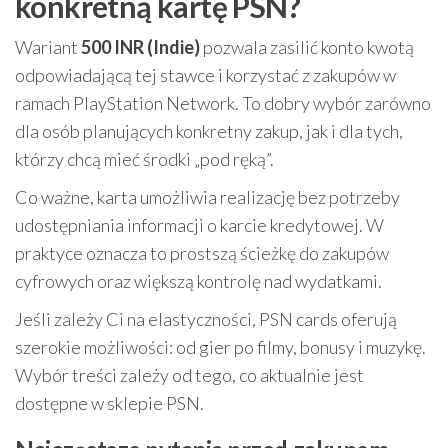
konkretną kartę PSN?
Wariant
500 INR (Indie)
pozwala zasilić konto kwotą
odpowiadającą tej stawce i korzystać z zakupów w
ramach PlayStation Network. To dobry wybór zarówno
dla osób planujących konkretny zakup, jak i dla tych,
którzy chcą mieć środki „pod ręką”.
Co ważne, karta umożliwia realizację bez potrzeby
udostępniania informacji o karcie kredytowej. W
praktyce oznacza to prostszą ścieżkę do zakupów
cyfrowych oraz większą kontrolę nad wydatkami.
Jeśli zależy Ci na elastyczności, PSN cards oferują
szerokie możliwości: od gier po filmy, bonusy i muzykę.
Wybór treści zależy od tego, co aktualnie jest
dostępne w sklepie PSN.