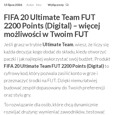
15 lipca 2026
Autor
kleo
Wyłączony
FIFA 20 Ultimate Team FUT
2200 Points (Digital) – więcej
możliwości w Twoim FUT
Jeśli grasz w trybie
Ultimate Team
, wiesz, że liczy się
każda decyzja: kogo dodać do składu, kiedy otworzyć
paczki i jak najlepiej wykorzystać swój budżet. Produkt
FIFA 20 Ultimate Team FUT 2200 Points (Digital)
to
cyfrowy kod, który pozwala zasilić konto w grze i
przeznaczyć środki na FUT. Dzięki niemu łatwiej
budować zespół dopasowany do Twoich preferencji
oraz stylu gry.
To rozwiązanie dla osób, które chcą dynamicznie
rozwijać drużynę: wymieniać zawodników, testować