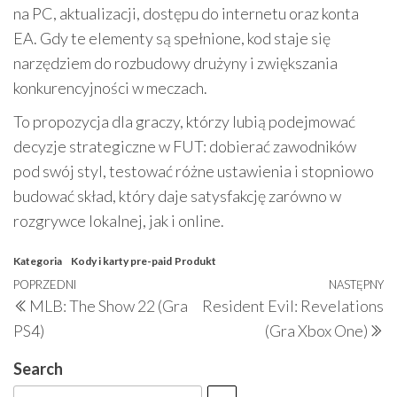
na PC, aktualizacji, dostępu do internetu oraz konta
EA. Gdy te elementy są spełnione, kod staje się
narzędziem do rozbudowy drużyny i zwiększania
konkurencyjności w meczach.
To propozycja dla graczy, którzy lubią podejmować
decyzje strategiczne w FUT: dobierać zawodników
pod swój styl, testować różne ustawienia i stopniowo
budować skład, który daje satysfakcję zarówno w
rozgrywce lokalnej, jak i online.
Kategoria
Kody i karty pre-paid
Produkt
Nawigacja
Poprzedni
POPRZEDNI
NASTĘPNY
N
MLB: The Show 22 (Gra
Resident Evil: Revelations
wpisu
wpis
w
PS4)
(Gra Xbox One)
Search