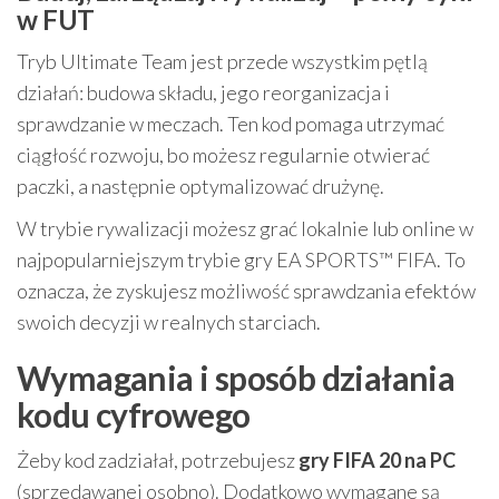
w FUT
Tryb Ultimate Team jest przede wszystkim pętlą
działań: budowa składu, jego reorganizacja i
sprawdzanie w meczach. Ten kod pomaga utrzymać
ciągłość rozwoju, bo możesz regularnie otwierać
paczki, a następnie optymalizować drużynę.
W trybie rywalizacji możesz grać lokalnie lub online w
najpopularniejszym trybie gry EA SPORTS™ FIFA. To
oznacza, że zyskujesz możliwość sprawdzania efektów
swoich decyzji w realnych starciach.
Wymagania i sposób działania
kodu cyfrowego
Żeby kod zadziałał, potrzebujesz
gry FIFA 20 na PC
(sprzedawanej osobno). Dodatkowo wymagane są