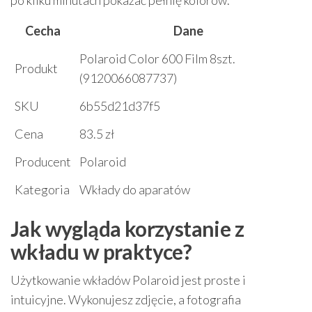
po kilku minutach pokazać pełnię kolorów.
Cecha
Dane
Polaroid Color 600 Film 8szt.
Produkt
(9120066087737)
SKU
6b55d21d37f5
Cena
83.5 zł
Producent
Polaroid
Kategoria
Wkłady do aparatów
Jak wygląda korzystanie z
wkładu w praktyce?
Użytkowanie wkładów Polaroid jest proste i
intuicyjne. Wykonujesz zdjęcie, a fotografia