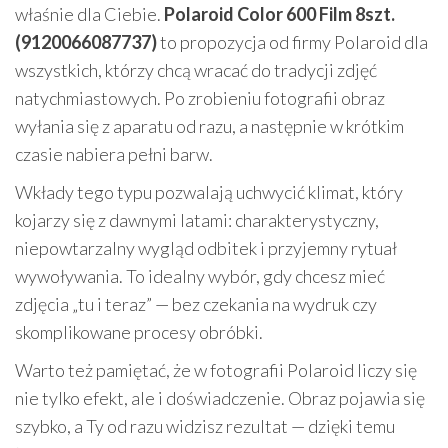
właśnie dla Ciebie.
Polaroid Color 600 Film 8szt.
(9120066087737)
to propozycja od firmy Polaroid dla
wszystkich, którzy chcą wracać do tradycji zdjęć
natychmiastowych. Po zrobieniu fotografii obraz
wyłania się z aparatu od razu, a następnie w krótkim
czasie nabiera pełni barw.
Wkłady tego typu pozwalają uchwycić klimat, który
kojarzy się z dawnymi latami: charakterystyczny,
niepowtarzalny wygląd odbitek i przyjemny rytuał
wywoływania. To idealny wybór, gdy chcesz mieć
zdjęcia „tu i teraz” — bez czekania na wydruk czy
skomplikowane procesy obróbki.
Warto też pamiętać, że w fotografii Polaroid liczy się
nie tylko efekt, ale i doświadczenie. Obraz pojawia się
szybko, a Ty od razu widzisz rezultat — dzięki temu