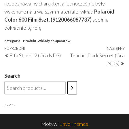
rozpoznawalny charakter, a jednocześnie były
wykonane na trwalszym materiale, wkład
Polaroid
Color 600 Film 8szt. (9120066087737)
spełnia
dokładnie tę rolę.
Kategoria
Produkt
Wkłady do aparatów
Nawigacja
Poprzedni
POPRZEDNI
NASTĘPNY
N
Fifa Street 2 (Gra NDS)
Tenchu: Dark Secret (Gra
wpisu
wpis
w
NDS)
Search
zzzzz
Motyw:
EnvoThemes