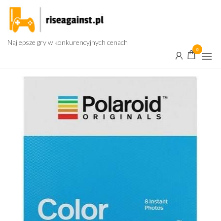
Przejdź
do
treści
Najlepsze gry w konkurencyjnych cenach
0