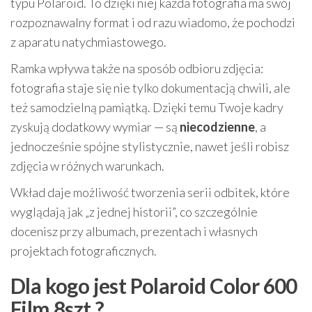
typu Polaroid. To dzięki niej każda fotografia ma swój
rozpoznawalny format i od razu wiadomo, że pochodzi
z aparatu natychmiastowego.
Ramka wpływa także na sposób odbioru zdjęcia:
fotografia staje się nie tylko dokumentacją chwili, ale
też samodzielną pamiątką. Dzięki temu Twoje kadry
zyskują dodatkowy wymiar — są
niecodzienne
, a
jednocześnie spójne stylistycznie, nawet jeśli robisz
zdjęcia w różnych warunkach.
Wkład daje możliwość tworzenia serii odbitek, które
wyglądają jak „z jednej historii”, co szczególnie
docenisz przy albumach, prezentach i własnych
projektach fotograficznych.
Dla kogo jest Polaroid Color 600
Film 8szt.?