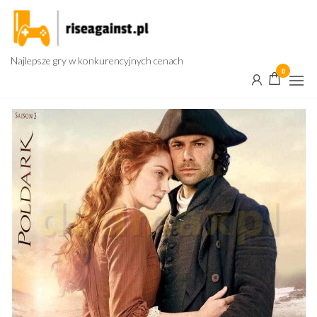
Przejdź
do
treści
Najlepsze gry w konkurencyjnych cenach
0