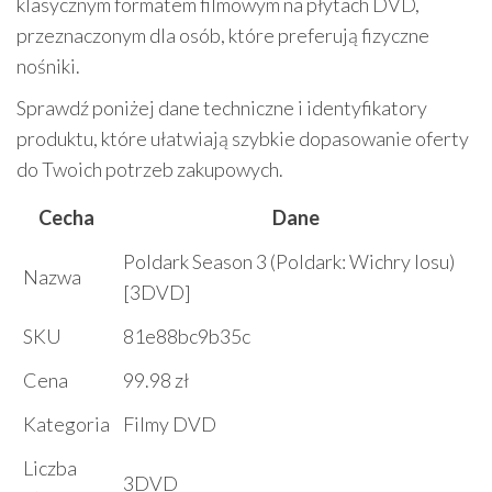
klasycznym formatem filmowym na płytach DVD,
przeznaczonym dla osób, które preferują fizyczne
nośniki.
Sprawdź poniżej dane techniczne i identyfikatory
produktu, które ułatwiają szybkie dopasowanie oferty
do Twoich potrzeb zakupowych.
Cecha
Dane
Poldark Season 3 (Poldark: Wichry losu)
Nazwa
[3DVD]
SKU
81e88bc9b35c
Cena
99.98 zł
Kategoria
Filmy DVD
Liczba
3DVD