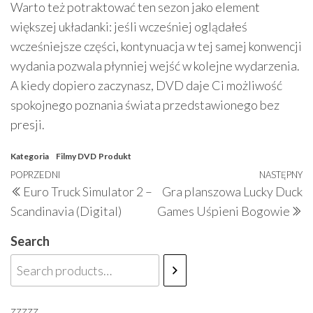
Warto też potraktować ten sezon jako element
większej układanki: jeśli wcześniej oglądałeś
wcześniejsze części, kontynuacja w tej samej konwencji
wydania pozwala płynniej wejść w kolejne wydarzenia.
A kiedy dopiero zaczynasz, DVD daje Ci możliwość
spokojnego poznania świata przedstawionego bez
presji.
Kategoria
Filmy DVD
Produkt
Nawigacja
Poprzedni
POPRZEDNI
NASTĘPNY
N
Euro Truck Simulator 2 –
Gra planszowa Lucky Duck
wpisu
wpis
w
Scandinavia (Digital)
Games Uśpieni Bogowie
Search
zzzzz