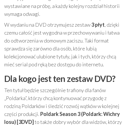
wystawiane na próbę, a każdy kolejny rozdział historii
wymaga odwagi.
W wydaniu na DVD otrzymujesz zestaw
3 płyt
, dzięki
czemu całość jest wygodna w przechowywaniu i łatwa
do odtworzenia w domowym zaciszu. Taki format
sprawdza się zarówno dla osób, które lubią
kolekcjonować ulubione tytuły, jak i tych, którzy chcą
mieć serial pod ręką bez dostępu do internetu.
Dla kogo jest ten zestaw DVD?
Ten tytuł będzie szczególnie trafiony dla fanów
„Poldarka”, którzy chcą kontynuować przygodę z
rodziną Poldarków i śledzić rozwój wątków w kolejnej
części produkcji.
Poldark Season 3 (Poldark: Wichry
losu) [3DVD]
to także dobry wybór dla widzów, którzy