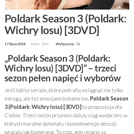
Poldark Season 3 (Poldark:
Wichry losu) [3DVD]
17 lipca 2026
Autor
kleo
Wyłączony
„Poldark Season 3 (Poldark:
Wichry losu) [3DVD]” – trzeci
sezon pełen napięć i wyborów
Jeśli lubisz seriale, które potrafią wciągnąć nie tylko
intrygą, ale też emocjami bohaterów,
Poldark Season
3 (Poldark: Wichry losu) [3DVD]
to propozycja dla
Ciebie. Trzeci sezon przynosi dalszy ciąg wydarzeń, w
których moralne dylematy i konsekwencje decyzji
wracają jak bumerang. To czas, gdy relacje są