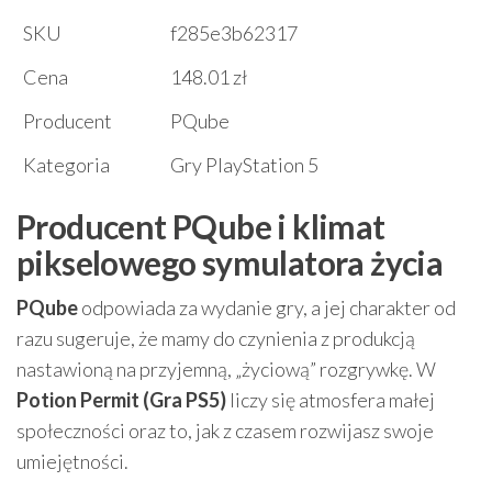
SKU
f285e3b62317
Cena
148.01 zł
Producent
PQube
Kategoria
Gry PlayStation 5
Producent PQube i klimat
pikselowego symulatora życia
PQube
odpowiada za wydanie gry, a jej charakter od
razu sugeruje, że mamy do czynienia z produkcją
nastawioną na przyjemną, „życiową” rozgrywkę. W
Potion Permit (Gra PS5)
liczy się atmosfera małej
społeczności oraz to, jak z czasem rozwijasz swoje
umiejętności.