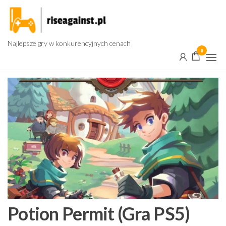
Przejdź
do
treści
Najlepsze gry w konkurencyjnych cenach
0
Potion Permit (Gra PS5)