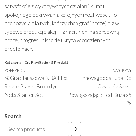
satysfakcję z wykonywanych działań i klimat
spokojnego odkrywania kolejnych możliwości. To
propozycja dla tych, którzy chcą grać inaczej niż w
typowe produkcje akcji – z naciskiem na sensowną
pracę, progres i historię ukrytą w codziennych
problemach.
Kategoria
Gry PlayStation 5
Produkt
Nawigacja
Poprzedni
POPRZEDNI
NASTĘPNY
N
Gra planszowa NBA Flex
Innovagoods Lupa Do
wpisu
wpis
w
Single Player Brooklyn
Czytania Szkło
Nets Starter Set
Powiększające Led Duża x5
Search