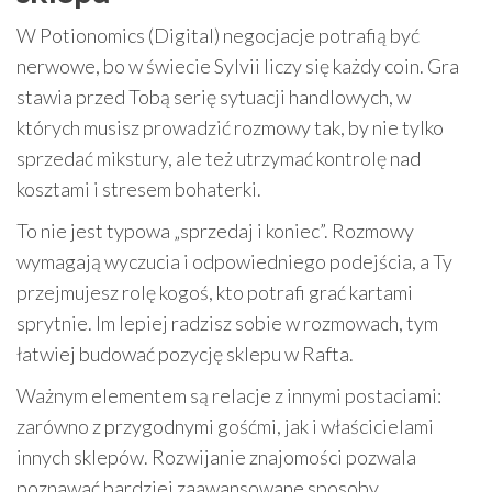
W Potionomics (Digital) negocjacje potrafią być
nerwowe, bo w świecie Sylvii liczy się każdy coin. Gra
stawia przed Tobą serię sytuacji handlowych, w
których musisz prowadzić rozmowy tak, by nie tylko
sprzedać mikstury, ale też utrzymać kontrolę nad
kosztami i stresem bohaterki.
To nie jest typowa „sprzedaj i koniec”. Rozmowy
wymagają wyczucia i odpowiedniego podejścia, a Ty
przejmujesz rolę kogoś, kto potrafi grać kartami
sprytnie. Im lepiej radzisz sobie w rozmowach, tym
łatwiej budować pozycję sklepu w Rafta.
Ważnym elementem są relacje z innymi postaciami:
zarówno z przygodnymi gośćmi, jak i właścicielami
innych sklepów. Rozwijanie znajomości pozwala
poznawać bardziej zaawansowane sposoby