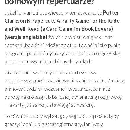
domowym repertuarze?
Jeżeli organizujesz wieczory tematyczne, to
Potter
Clarkson N Papercuts A Party Game for the Rude
and Well-Read (a Card Game for Book Lovers)
(wersja angielska)
świetnie wpisuje się w klimat
spotkań „bookish”. Możesz potraktować ją jako punkt
programu po wspólnym czytaniu lub jako rozgrzewkę
przed rozmowami o ulubionych tytułach.
Gra karciana w praktyce oznacza też łatwe
przechowywanie i szybkie wyciąganie z szafki. Zamiast
planować tydzień wcześniej, wystarczy, że masz
ochotę na krótszą lub bardziej dynamiczną rozgrywkę
— a karty już same „ustawiają” atmosferę.
To również dobry wybór, gdy w grupie są różne typy
graczy: jedni lubią strategiczne gry, inni wolą