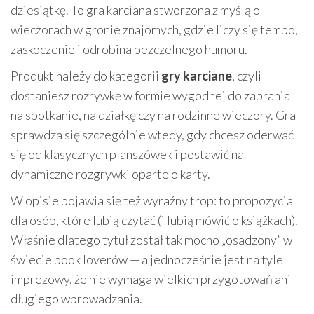
dziesiątkę. To gra karciana stworzona z myślą o
wieczorach w gronie znajomych, gdzie liczy się tempo,
zaskoczenie i odrobina bezczelnego humoru.
Produkt należy do kategorii
gry karciane
, czyli
dostaniesz rozrywkę w formie wygodnej do zabrania
na spotkanie, na działkę czy na rodzinne wieczory. Gra
sprawdza się szczególnie wtedy, gdy chcesz oderwać
się od klasycznych planszówek i postawić na
dynamiczne rozgrywki oparte o karty.
W opisie pojawia się też wyraźny trop: to propozycja
dla osób, które lubią czytać (i lubią mówić o książkach).
Właśnie dlatego tytuł został tak mocno „osadzony” w
świecie book loverów — a jednocześnie jest na tyle
imprezowy, że nie wymaga wielkich przygotowań ani
długiego wprowadzania.