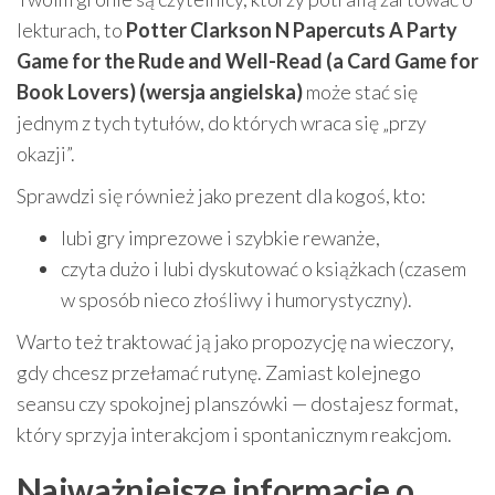
lekturach, to
Potter Clarkson N Papercuts A Party
Game for the Rude and Well-Read (a Card Game for
Book Lovers) (wersja angielska)
może stać się
jednym z tych tytułów, do których wraca się „przy
okazji”.
Sprawdzi się również jako prezent dla kogoś, kto:
lubi gry imprezowe i szybkie rewanże,
czyta dużo i lubi dyskutować o książkach (czasem
w sposób nieco złośliwy i humorystyczny).
Warto też traktować ją jako propozycję na wieczory,
gdy chcesz przełamać rutynę. Zamiast kolejnego
seansu czy spokojnej planszówki — dostajesz format,
który sprzyja interakcjom i spontanicznym reakcjom.
Najważniejsze informacje o