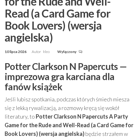
for the Rude and Well-
Read (a Card Game for
Book Lovers) (wersja
angielska)
10 lipca 2026
Autor
kleo
Wyłączony
Potter Clarkson N Papercuts —
imprezowa gra karciana dla
fanów książek
Jeśli lubisz spotkania, podczas których śmiech miesza
się z lekką rywalizacją, a rozmowy kręcą się wokół
literatury, to
Potter Clarkson N Papercuts A Party
Game for the Rude and Well-Read (a Card Game for
Book Lovers) (wersja angielska)
będzie strzałem w