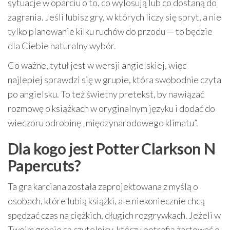
sytuacje w oparciu o to, co wylosują lub co dostaną do
zagrania. Jeśli lubisz gry, w których liczy się spryt, a nie
tylko planowanie kilku ruchów do przodu — to będzie
dla Ciebie naturalny wybór.
Co ważne, tytuł jest w wersji angielskiej, więc
najlepiej sprawdzi się w grupie, która swobodnie czyta
po angielsku. To też świetny pretekst, by nawiązać
rozmowę o książkach w oryginalnym języku i dodać do
wieczoru odrobinę „międzynarodowego klimatu”.
Dla kogo jest
Potter Clarkson N
Papercuts
?
Ta gra karciana została zaprojektowana z myślą o
osobach, które lubią książki, ale niekoniecznie chcą
spędzać czas na ciężkich, długich rozgrywkach. Jeżeli w
Twoim gronie są czytelnicy, którzy potrafią żartować o