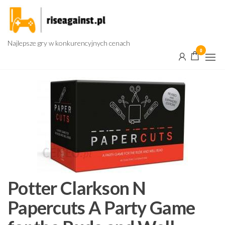
Przejdź
do
treści
Najlepsze gry w konkurencyjnych cenach
0
Potter Clarkson N
Papercuts A Party Game