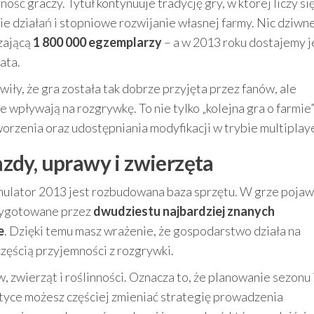
ność graczy. Tytuł kontynuuje tradycję gry, w której liczy si
e działań i stopniowe rozwijanie własnej farmy. Nic dziwn
zającą
1 800 000 egzemplarzy
– a w 2013 roku dostajemy j
ata.
ły, że gra została tak dobrze przyjęta przez fanów, ale
 wpływają na rozgrywkę. To nie tylko „kolejna gra o farmie”
tworzenia oraz udostępniania modyfikacji w trybie multiplaye
zdy, uprawy i zwierzęta
ulator 2013 jest rozbudowana baza sprzętu. W grze pojawi
ygotowane przez
dwudziestu najbardziej znanych
e
. Dzięki temu masz wrażenie, że gospodarstwo działa na
częścią przyjemności z rozgrywki.
zwierząt i roślinności. Oznacza to, że planowanie sezonu 
ktyce możesz częściej zmieniać strategię prowadzenia