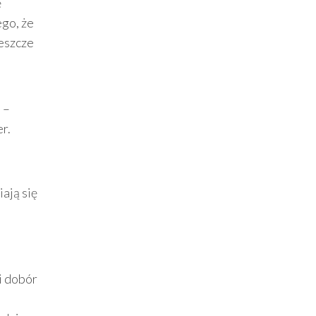
ę
ego, że
eszcze
 –
r.
ają się
i dobór