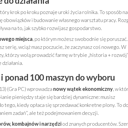
e do działania
tóry krok po kroku poznaje uroki życia rolnika. To sposób na
kę obowiązków i budowanie własnego warsztatu pracy. Ro
pływa na to, jak szybko rozwijasz gospodarstwo.
nowego miejsca
, po którym możesz swobodnie się poruszać.
asz serię, wciąż masz poczucie, że zaczynasz coś nowego. W
zy, którzy wolą prowadzić farmę w trybie „historia + rozwój”
 działania.
i ponad 100 maszyn do wyboru
013) (Gra PC) wprowadza
nowy wątek ekonomiczny
, w kt
ianie pieniędzy staje się bardziej dynamiczne: musisz
 tego, kiedy opłaca się sprzedawać konkretne plony. To d
waniem zadań”, ale też podejmowaniem decyzji.
rów, kombajnów i narzędzi
od znanych producentów. Szer