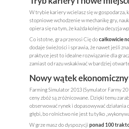
Tryb kariery i nowe miejsc
W trybie kariery wcielasz się w gospodarza, k
stopniowe wchodzenie w mechanikę gry, nau
opiera się na tym, że każda kolejna decyzja w
Co istotne, gra przenosi Cię do
całkowicie 
dodaje świeżości i sprawia, że nawet jeśli zn
praktyce jest to idealne rozwiązanie dla grac
zamiast od razu wskakiwać w bardziej otwarte
Nowy wątek ekonomiczny 
Farming Simulator 2013 (Symulator Farmy 2
ceny zbóż są zróżnicowane. Dzięki temu zarab
obserwować rynek i dopasowywać działania do
głębi, bo rolnictwo nie jest tu tylko „wykony
W grze masz do dyspozycji
ponad 100 trakto