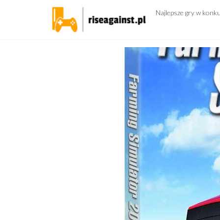
Przejdź
Najlepsze gry w konk
do
treści