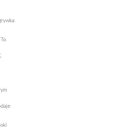
zgrywka
 To
,
órym
odaje
oki