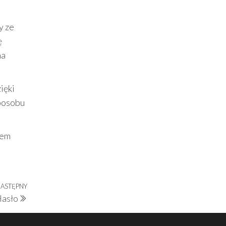
y ze
ę
ma
ięki
sposobu
rem
ASTĘPNY
Następny
Hasło
wpis