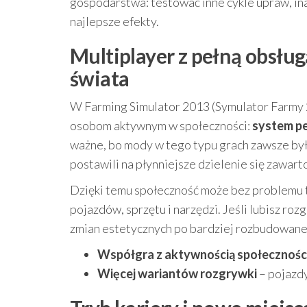
gospodarstwa: testować inne cykle upraw, in
najlepsze efekty.
Multiplayer z pełną obsłu
świata
W Farming Simulator 2013 (Symulator Farmy 20
osobom aktywnym w społeczności:
system pe
ważne, bo mody w tego typu grach zawsze były 
postawili na płynniejsze dzielenie się zawart
Dzięki temu społeczność może bez problemu t
pojazdów, sprzętu i narzędzi. Jeśli lubisz ro
zmian estetycznych po bardziej rozbudowane
Współgra z aktywnością społecznośc
Więcej wariantów rozgrywki
– pojazdy