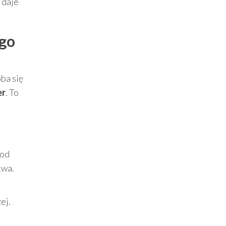
 daje
ego
ba się
er
. To
,
 od
twa.
ej.