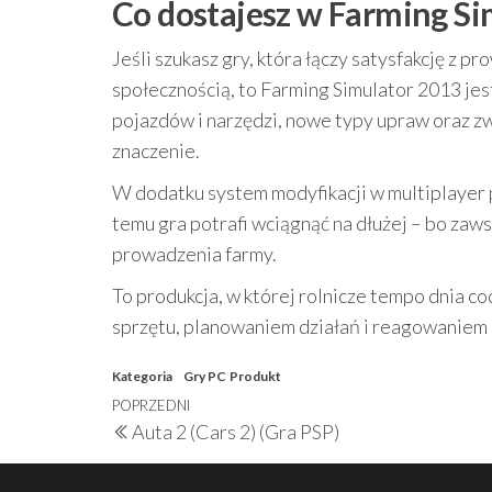
Co dostajesz w Farming Si
Jeśli szukasz gry, która łączy satysfakcję z
społecznością, to Farming Simulator 2013 je
pojazdów i narzędzi, nowe typy upraw oraz zw
znaczenie.
W dodatku system modyfikacji w multiplayer
temu gra potrafi wciągnąć na dłużej – bo zaw
prowadzenia farmy.
To produkcja, w której rolnicze tempo dnia c
sprzętu, planowaniem działań i reagowaniem n
Kategoria
Gry PC
Produkt
Nawigacja
Poprzedni
POPRZEDNI
Auta 2 (Cars 2) (Gra PSP)
wpisu
wpis