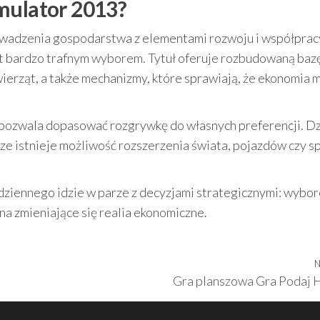
mulator 2013?
 prowadzenia gospodarstwa z elementami rozwoju i współprac
st bardzo trafnym wyborem. Tytuł oferuje rozbudowaną baz
ierząt, a także mechanizmy, które sprawiają, że ekonomia 
 pozwala dopasować rozgrywkę do własnych preferencji. Dz
sze istnieje możliwość rozszerzenia świata, pojazdów czy 
odziennego idzie w parze z decyzjami strategicznymi: wybo
a zmieniające się realia ekonomiczne.
N
Gra planszowa Gra Podaj 