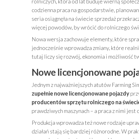
rolniczych, która od lat buduje wierną społecz
codzienna praca na gospodarstwie, planowani
seria osiągnęła na świecie sprzedaż przekrac
więcej powodów, by wrócić do rolniczego świ
Nowa wersja zachowuje elementy, które sprawi
jednocześnie wprowadza zmiany, które realnie
tutaj liczy się rozwój, ekonomia i możliwość 
Nowe licencjonowane poja
Jednym z najważniejszych atutów Farming Sim
zupełnie nowe licencjonowane pojazdy
prz
producentów sprzętu rolniczego na świeci
prawdziwych maszynach – a praca z nimi jest 
Produkcja wprowadza też nowe rodzaje upraw, 
działań stają się bardziej różnorodne. W pra