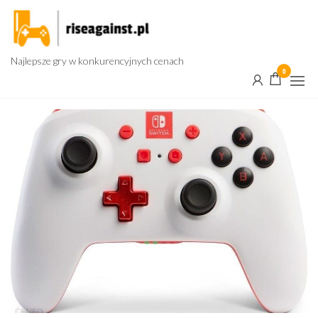
Przejdź
do
treści
Najlepsze gry w konkurencyjnych cenach
0