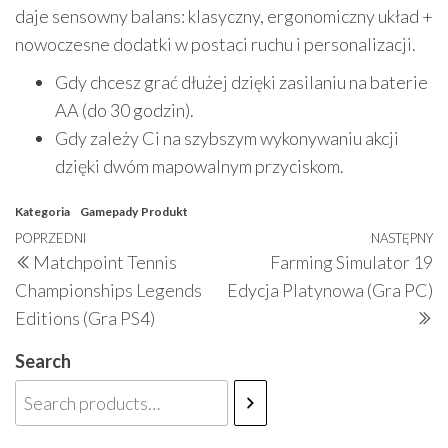
daje sensowny balans: klasyczny, ergonomiczny układ +
nowoczesne dodatki w postaci ruchu i personalizacji.
Gdy chcesz grać dłużej dzięki zasilaniu na baterie
AA (do 30 godzin).
Gdy zależy Ci na szybszym wykonywaniu akcji
dzięki dwóm mapowalnym przyciskom.
Kategoria
Gamepady
Produkt
Nawigacja
Poprzedni
POPRZEDNI
NASTĘPNY
N
Matchpoint Tennis
Farming Simulator 19
wpisu
wpis
w
Championships Legends
Edycja Platynowa (Gra PC)
Editions (Gra PS4)
Search