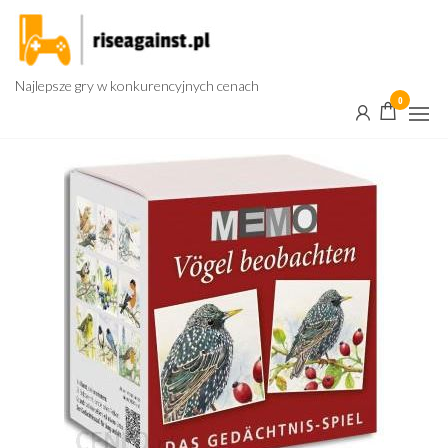
Przejdź
do
treści
Najlepsze gry w konkurencyjnych cenach
0