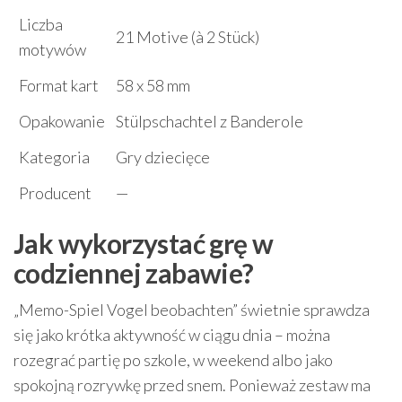
Liczba
21 Motive (à 2 Stück)
motywów
Format kart
58 x 58 mm
Opakowanie
Stülpschachtel z Banderole
Kategoria
Gry dziecięce
Producent
—
Jak wykorzystać grę w
codziennej zabawie?
„Memo-Spiel Vogel beobachten” świetnie sprawdza
się jako krótka aktywność w ciągu dnia – można
rozegrać partię po szkole, w weekend albo jako
spokojną rozrywkę przed snem. Ponieważ zestaw ma