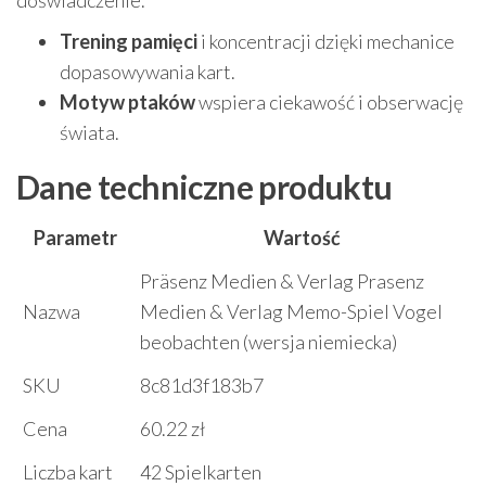
doświadczenie.
Trening pamięci
i koncentracji dzięki mechanice
dopasowywania kart.
Motyw ptaków
wspiera ciekawość i obserwację
świata.
Dane techniczne produktu
Parametr
Wartość
Präsenz Medien & Verlag Prasenz
Nazwa
Medien & Verlag Memo-Spiel Vogel
beobachten (wersja niemiecka)
SKU
8c81d3f183b7
Cena
60.22 zł
Liczba kart
42 Spielkarten