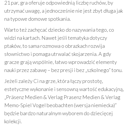
21 par, gra oferuje odpowiednią liczbę ruchów, by
utrzymać uwagę, a jednocześnie nie jest zbyt długa jak
na typowe domowe spotkania.
Warto też zachęcać dziecko do nazywania tego, co
widzi na kartach. Nawet jeśli tematyka dotyczy
ptaków, to sama rozmowa o obrazkach rozwija
słownictwo i pomaga utrwalać skojarzenia. A gdy
gracze grają wspólnie, łatwo wprowadzić elementy
nauki przez zabawę – bez presji i bez „szkolnego” tonu.
Jeżeli zależy Ci na grze, która łączy prostotę,
estetyczne wykonanie i sensowną wartość edukacyjną,
„Präsenz Medien & Verlag Prasenz Medien & Verlag
Memo-Spiel Vogel beobachten (wersja niemiecka)”
będzie bardzo naturalnym wyborem do dziecięcej
kolekcji.