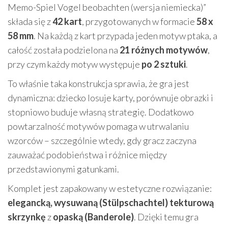
Memo-Spiel Vogel beobachten (wersja niemiecka)”
składa się z
42 kart
, przygotowanych w formacie
58 x
58 mm
. Na każdą z kart przypada jeden motyw ptaka, a
całość została podzielona na
21 różnych motywów
,
przy czym każdy motyw występuje
po 2 sztuki
.
To właśnie taka konstrukcja sprawia, że gra jest
dynamiczna: dziecko losuje karty, porównuje obrazki i
stopniowo buduje własną strategię. Dodatkowo
powtarzalność motywów pomaga w utrwalaniu
wzorców – szczególnie wtedy, gdy gracz zaczyna
zauważać podobieństwa i różnice między
przedstawionymi gatunkami.
Komplet jest zapakowany w estetyczne rozwiązanie:
elegancką, wysuwaną (Stülpschachtel) tekturową
skrzynkę
z
opaską (Banderole)
. Dzięki temu gra