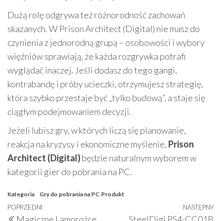
Dużą rolę odgrywa też różnorodność zachowań
skazanych. W Prison Architect (Digital) nie masz do
czynienia z jednorodną grupą – osobowości i wybory
więźniów sprawiają, że każda rozgrywka potrafi
wyglądać inaczej. Jeśli dodasz do tego gangi,
kontrabandę i próby ucieczki, otrzymujesz strategię,
która szybko przestaje być „tylko budową”, a staje się
ciągłym podejmowaniem decyzji.
Jeżeli lubisz gry, w których liczą się planowanie,
reakcja na kryzysy i ekonomiczne myślenie,
Prison
Architect (Digital)
będzie naturalnym wyborem w
kategorii gier do pobrania na PC.
Kategoria
Gry do pobrania na PC
Produkt
Nawigacja
Poprzedni
POPRZEDNI
NASTĘPNY
N
Magiczne Lamorożce
SteelDigi PS4-CC01B