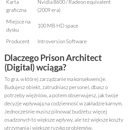
Karta
Nvidia 8600 / Radeon equivalent
graficzna
(2009 era)
Miejsce na
100 MB HD space
dysku
Producent
Introversion Software
Dlaczego Prison Architect
(Digital) wciąga?
To gra, w której zarządzanie ma konsekwencje.
Budujesz obiekt, zatrudniasz personel, dbasz o
potrzeby więźniów, a potem obserwujesz, jak twoje
decyzje wpływają na codzienność w zakładzie karnym.
Jednocześnie musisz pilnować budżetu: więcej
osadzonych to większe wpływy, ale też większe koszty
utrzymania i większe ryzyko problemów.