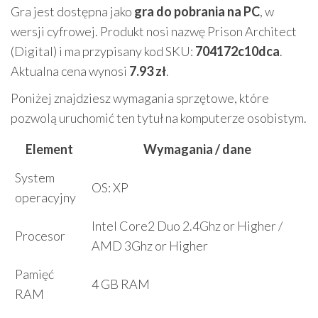
Gra jest dostępna jako
gra do pobrania na PC
, w
wersji cyfrowej. Produkt nosi nazwę Prison Architect
(Digital) i ma przypisany kod SKU:
704172c10dca
.
Aktualna cena wynosi
7.93 zł
.
Poniżej znajdziesz wymagania sprzętowe, które
pozwolą uruchomić ten tytuł na komputerze osobistym.
Element
Wymagania / dane
System
OS: XP
operacyjny
Intel Core2 Duo 2.4Ghz or Higher /
Procesor
AMD 3Ghz or Higher
Pamięć
4 GB RAM
RAM