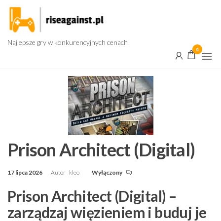
Przejdź
do
treści
Najlepsze gry w konkurencyjnych cenach
0
Prison Architect (Digital)
17 lipca 2026
Autor
kleo
Wyłączony
Prison Architect (Digital) –
zarządzaj więzieniem i buduj je