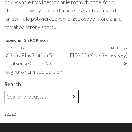
odkrywanie tras i testowanie różnych podejść do
strategii, a wszystko w klimacie przygotowanym dla
fanów – ale potwierdzonym przez osoby, które znają
temat od strony sportu.
Kategoria
Gry PC
Produkt
Nawigacja
Poprzedni
POPRZEDNI
NASTĘPNY
N
Sony PlayStation 5
FIFA 22 (Xbox Series Key)
wpisu
wpis
w
DualSense God of War
Ragnarok Limited Edition
Search
zzzzz