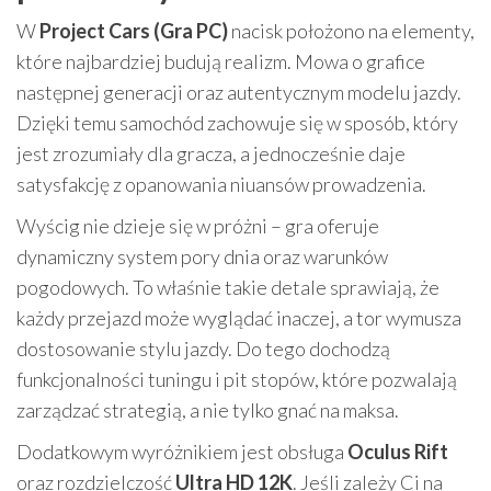
W
Project Cars (Gra PC)
nacisk położono na elementy,
które najbardziej budują realizm. Mowa o grafice
następnej generacji oraz autentycznym modelu jazdy.
Dzięki temu samochód zachowuje się w sposób, który
jest zrozumiały dla gracza, a jednocześnie daje
satysfakcję z opanowania niuansów prowadzenia.
Wyścig nie dzieje się w próżni – gra oferuje
dynamiczny system pory dnia oraz warunków
pogodowych. To właśnie takie detale sprawiają, że
każdy przejazd może wyglądać inaczej, a tor wymusza
dostosowanie stylu jazdy. Do tego dochodzą
funkcjonalności tuningu i pit stopów, które pozwalają
zarządzać strategią, a nie tylko gnać na maksa.
Dodatkowym wyróżnikiem jest obsługa
Oculus Rift
oraz rozdzielczość
Ultra HD 12K
. Jeśli zależy Ci na