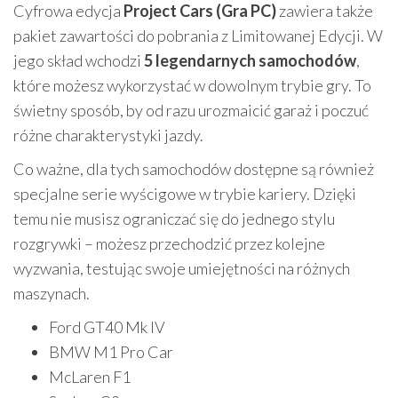
Cyfrowa edycja
Project Cars (Gra PC)
zawiera także
pakiet zawartości do pobrania z Limitowanej Edycji. W
jego skład wchodzi
5 legendarnych samochodów
,
które możesz wykorzystać w dowolnym trybie gry. To
świetny sposób, by od razu urozmaicić garaż i poczuć
różne charakterystyki jazdy.
Co ważne, dla tych samochodów dostępne są również
specjalne serie wyścigowe w trybie kariery. Dzięki
temu nie musisz ograniczać się do jednego stylu
rozgrywki – możesz przechodzić przez kolejne
wyzwania, testując swoje umiejętności na różnych
maszynach.
Ford GT40 Mk IV
BMW M1 Pro Car
McLaren F1