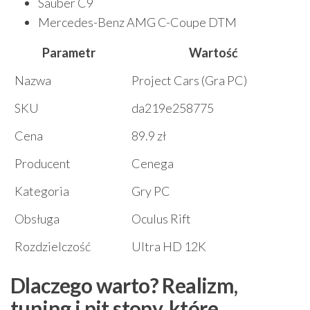
Sauber C9
Mercedes-Benz AMG C-Coupe DTM
Parametr
Wartość
Nazwa
Project Cars (Gra PC)
SKU
da219e258775
Cena
89.9 zł
Producent
Cenega
Kategoria
Gry PC
Obsługa
Oculus Rift
Rozdzielczość
Ultra HD 12K
Dlaczego warto? Realizm,
tuning i pit stopy, które