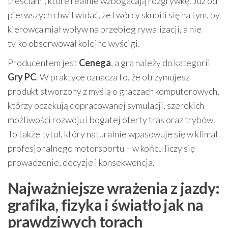
treściami, które realnie wzbogacają rozgrywkę. Już od
pierwszych chwil widać, że twórcy skupili się na tym, by
kierowca miał wpływ na przebieg rywalizacji, a nie
tylko obserwował kolejne wyścigi.
Producentem jest
Cenega
, a gra należy do kategorii
Gry PC
. W praktyce oznacza to, że otrzymujesz
produkt stworzony z myślą o graczach komputerowych,
którzy oczekują dopracowanej symulacji, szerokich
możliwości rozwoju i bogatej oferty tras oraz trybów.
To także tytuł, który naturalnie wpasowuje się w klimat
profesjonalnego motorsportu – w końcu liczy się
prowadzenie, decyzje i konsekwencja.
Najważniejsze wrażenia z jazdy:
grafika, fizyka i światło jak na
prawdziwych torach