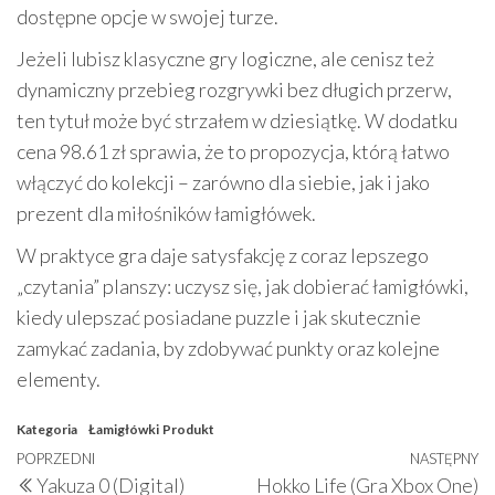
dostępne opcje w swojej turze.
Jeżeli lubisz klasyczne gry logiczne, ale cenisz też
dynamiczny przebieg rozgrywki bez długich przerw,
ten tytuł może być strzałem w dziesiątkę. W dodatku
cena 98.61 zł sprawia, że to propozycja, którą łatwo
włączyć do kolekcji – zarówno dla siebie, jak i jako
prezent dla miłośników łamigłówek.
W praktyce gra daje satysfakcję z coraz lepszego
„czytania” planszy: uczysz się, jak dobierać łamigłówki,
kiedy ulepszać posiadane puzzle i jak skutecznie
zamykać zadania, by zdobywać punkty oraz kolejne
elementy.
Kategoria
Łamigłówki
Produkt
Nawigacja
Poprzedni
POPRZEDNI
NASTĘPNY
N
Yakuza 0 (Digital)
Hokko Life (Gra Xbox One)
wpis
w