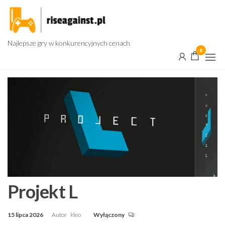
Przejdź
do
treści
Najlepsze gry w konkurencyjnych cenach
0
Projekt L
15 lipca 2026
Autor
kleo
Wyłączony