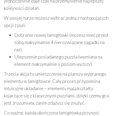
jednocześnie daje czas na przemyślenie najlepszej
kolejności działań.
W swojej turze możesz wybrać jedną z następujących
opcji z puli:
Dobranie nowej łamigłówki (możesz mieć przed
sobą maksymalnie 4 nierozwiązane zagadki na
raz).
Ulepszenie posiadanego puzzla (wymiana na
element maksymalnie o poziom wyższy).
Trzecia akcja to umieszczenie na planszy wybranego
elementu w łamigłówce. Cały proces przypomina
intuicyjne układanie – elementy mają kształty
kojarzące się z klasycznymi puzzlami, dzięki czemu gra
jest zrozumiała, zanim zdążysz się znużyć.
Co ważne, każda ukończona łamigłówka przynosi