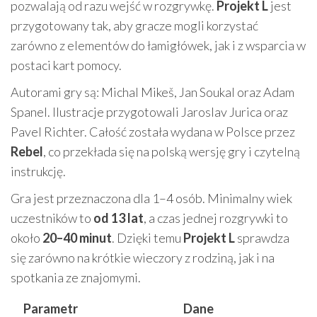
pozwalają od razu wejść w rozgrywkę.
Projekt L
jest
przygotowany tak, aby gracze mogli korzystać
zarówno z elementów do łamigłówek, jak i z wsparcia w
postaci kart pomocy.
Autorami gry są: Michal Mikeš, Jan Soukal oraz Adam
Spanel. Ilustracje przygotowali Jaroslav Jurica oraz
Pavel Richter. Całość została wydana w Polsce przez
Rebel
, co przekłada się na polską wersję gry i czytelną
instrukcję.
Gra jest przeznaczona dla 1–4 osób. Minimalny wiek
uczestników to
od 13 lat
, a czas jednej rozgrywki to
około
20–40 minut
. Dzięki temu
Projekt L
sprawdza
się zarówno na krótkie wieczory z rodziną, jak i na
spotkania ze znajomymi.
Parametr
Dane