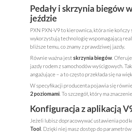
Pedały i skrzynia biegów w
jeździe
PXN PXN-V9 to kierownica, która nie kończy 
wykorzystują technologię wspomagającą reali
bliższe temu, co znamy z prawdziwej jazdy.
Równie ważna jest
skrzynia biegów
. Oferuj
jazdy rodem z samochodów wyścigowych. Taki 
angażujące – a to często przekłada się na więk
W specyfikacji producenta pojawia się równ
2 poziomami
. To szczegół, który ma znaczenie
Konfiguracja z aplikacją V9
Jeżeli lubisz dopracowywać ustawienia pod ko
Tool
. Dzięki niej masz dostęp do parametrów 