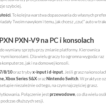
je szybciej.
ułości
. To kolejna warstwa dopasowania do własnych prefer
adały Twoim nawykom i temu, jak chcesz „czuć” auto w trak
 PXN PXN-V9 na PC i konsolach
do wymiany sprzętu przy zmianie platformy. Kierownica
rnymi konsolami. Dla wielu graczy to ogromna wygoda: raz
 komputerze, jak i na domowej konsoli.
7/8/10
oraz tryby
x-input i d-input
. Jeśli grasz na konsolac
ne, Xbox Series S&X
oraz
Nintendo Switch
. W praktyce o
tupie niezależnie od tego, na czym najczęściej grasz.
żytkowania. Połączenie jest
przewodowe
, co dla wielu osó
 podczas dłuższych sesji.