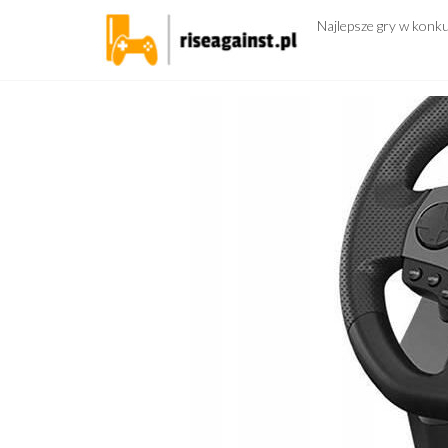
Przejdź
Najlepsze gry w konk
do
treści