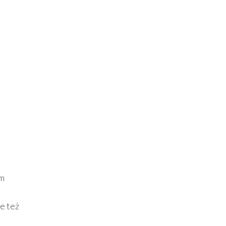
em
le też