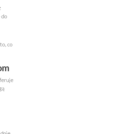
z
ę do
o
to, co
jom
feruje
gą
adnie