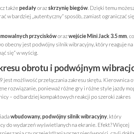
ecz także
pedały
oraz
skrzynię biegów
. Dzięki temu możes
ać w bardziej „autentyczny” sposób, zamiast ograniczać si
amowalnych przycisków
oraz
wejście Mini Jack 3.5 mm
, c
 obecny jest podwójny silnik wibracyjny, który reaguje na 
nąć się” w wyścig.
zakresu obrotu i podwójnym wibrac
est możliwość przełączania zakresu skrętu. Kierownica o
czne rozwiązanie, ponieważ różne gry i różne style jazdy mo
cy – od bardziej kompaktowych reakcji po szeroki zakres
siada
wbudowany, podwójny silnik wibracyjny
, który
y do wydarzeń wyświetlanych na ekranie. Efekt? Więcej
pieszania czy przejeżdżania przez nierówności, czyli dokł