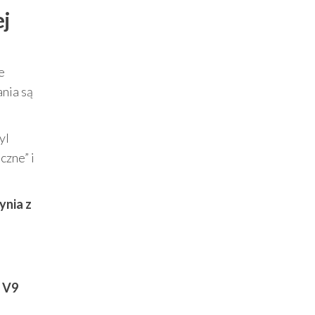
ej
e
nia są
yl
czne” i
ynia z
i
V9