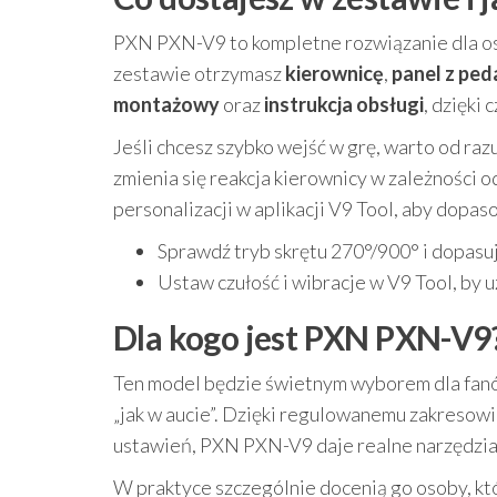
PXN PXN-V9 to kompletne rozwiązanie dla os
zestawie otrzymasz
kierownicę
,
panel z ped
montażowy
oraz
instrukcja obsługi
, dzięki
Jeśli chcesz szybko wejść w grę, warto od raz
zmienia się reakcja kierownicy w zależności
personalizacji w aplikacji V9 Tool, aby dopaso
Sprawdź tryb skrętu 270°/900° i dopasuj
Ustaw czułość i wibracje w V9 Tool, by 
Dla kogo jest PXN PXN-V9
Ten model będzie świetnym wyborem dla fanów
„jak w aucie”. Dzięki regulowanemu zakresow
ustawień, PXN PXN-V9 daje realne narzędzia
W praktyce szczególnie docenią go osoby, któ