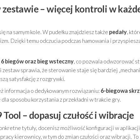
 zestawie – więcej kontroli w każd
się na samym kole. W pudełku znajdziesz także
pedały
, któr
zm. Dzięki temu odczucia podczas hamowania i przyspiesza
e
6 biegów oraz bieg wsteczny
, co pozwala odwzorować st
zestaw sprawia, że sterowanie staje się bardziej „mechani
szą satysfakcję z rozgrywki.
ież informacja o dedykowanym rozwiązaniu:
6-biegowa skrz
 dla sposobu korzystania z przekładni w trakcie gry.
 Tool – dopasuj czułość i wibracje
nkretne tytuły, docenisz możliwość konfiguracji w aplikacj
pracy kierownicy, w tym do zmian czułości oraz wibracji. To