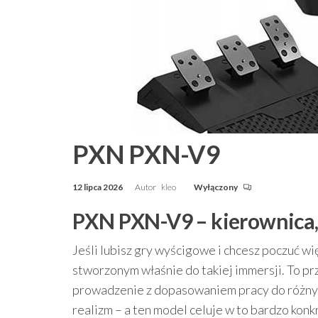
PXN PXN-V9
12 lipca 2026
Autor
kleo
Wyłączony
PXN PXN-V9 – kierownica, 
Jeśli lubisz gry wyścigowe i chcesz poczuć 
stworzonym właśnie do takiej immersji. To pr
prowadzenie z dopasowaniem pracy do różnych t
realizm – a ten model celuje w to bardzo konk