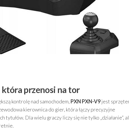
która przenosi na tor
większą kontrolę nad samochodem,
PXN PXN-V9
jest sprzęt
zewodowa kierownica do gier, która łączy precyzyjne
ytułów. Dla wielu graczy liczy się nie tylko „działanie”, a
retnie.