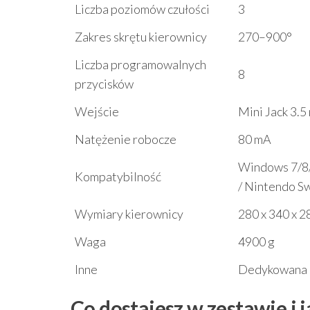
Liczba poziomów czułości
3
Zakres skrętu kierownicy
270–900°
Liczba programowalnych
8
przycisków
Wejście
Mini Jack 3.5
Natężenie robocze
80 mA
Windows 7/8/1
Kompatybilność
/ Nintendo S
Wymiary kierownicy
280 x 340 x 
Waga
4900 g
Inne
Dedykowana a
Co dostajesz w zestawie i j