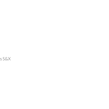
es S&X