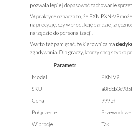
pozwala lepiej dopasować zachowanie sprzętu 
W praktyce oznacza to, że PXN PXN-V9 może dz
na precyzję, czy w produkcję bardziej zręczn
narzędzie do personalizacji.
Warto też pamiętać, że kierownica ma
dedyko
zgadywania. Dla graczy, którzy chcą szybko p
Parametr
Model
PXN V9
SKU
a8fdcb3c985
Cena
999 zł
Połączenie
Przewodowe
Wibracje
Tak