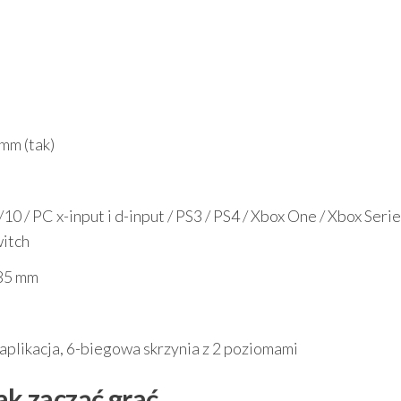
 mm (tak)
0 / PC x-input i d-input / PS3 / PS4 / Xbox One / Xbox Seri
witch
285 mm
plikacja, 6-biegowa skrzynia z 2 poziomami
ak zacząć grać