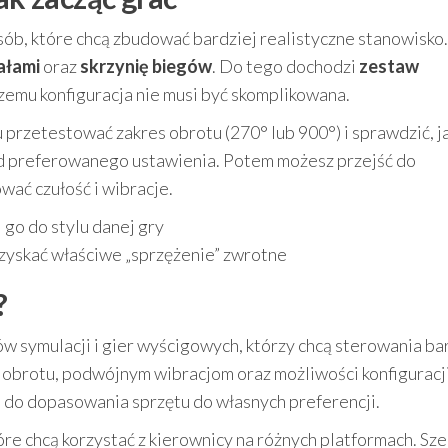
ób, które chcą zbudować bardziej realistyczne stanowisko
ałami
oraz
skrzynię biegów
. Do tego dochodzi
zestaw
 czemu konfiguracja nie musi być skomplikowana.
u przetestować zakres obrotu (270° lub 900°) i sprawdzić, j
 od preferowanego ustawienia. Potem możesz przejść do
wać czułość i wibracje.
 go do stylu danej gry
uzyskać właściwe „sprzężenie” zwrotne
?
 symulacji i gier wyścigowych, którzy chcą sterowania ba
i obrotu, podwójnym wibracjom oraz możliwości konfiguracj
 do dopasowania sprzętu do własnych preferencji.
re chcą korzystać z kierownicy na różnych platformach. Sz