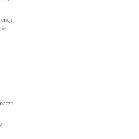
encji –
cie
h,
znacza
b