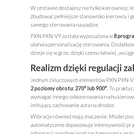
W zestawie dostajesz nie tylko kierownicę, l
zbudować pełniejsze stanowisko kierowcy i gr
samego sterowania na padzie.
PXN PXN-V9 została wyposażona w
8 progr
ułatwia personalizację sterowania. Dodatkowo
dzieje się w grze, dzięki czemu łatwiej „wciąg
Realizm dzięki regulacji 
Jednym z kluczowych elementów PXN PXN-V9 j
2 poziomy obrotu: 270° lub 900°
. To prakty
wymagać innego odwzorowania ruchu kierowni
imitujący zachowanie auta na drodze.
Wibracje również mają znaczenie. Model po
automatycznie dopasowuje intensywność prac
informacji zwrotnej podczas hamowania, przys