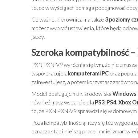
to, co w wyścigach pomaga podejmować decyz
Co ważne, kierownica ma także
3 poziomy cz
możesz wybrać ustawienia, które będą odpowi
jazdy.
Szeroka kompatybilność –
PXN PXN-V9 wyróżnia się tym, że nie zmusza 
współpracuje z
komputerami PC
oraz popula
zainwestujesz, a potem korzystasz zarówno na
Model obsługuje m.in. środowiska
Windows 
również masz wsparcie dla
PS3, PS4, Xbox O
to, że PXN PXN-V9 sprawdzi się w domowym se
Poza kompatybilnością liczy się też wygoda u
oznacza stabilniejszą pracę i mniej zmartwień