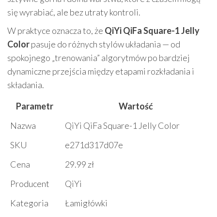
się wyrabiać, ale bez utraty kontroli.
W praktyce oznacza to, że
QiYi QiFa Square-1 Jelly
Color
pasuje do różnych stylów układania — od
spokojnego „trenowania” algorytmów po bardziej
dynamiczne przejścia między etapami rozkładania i
składania.
Parametr
Wartość
Nazwa
QiYi QiFa Square-1 Jelly Color
SKU
e271d317d07e
Cena
29.99 zł
Producent
QiYi
Kategoria
Łamigłówki