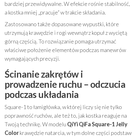
bardziej przewidywalne. W efekcie rośnie stabilność,
a kostka mniej „pracuje” w trakcie składania.
Zastosowano także dopasowane wypustki, które
utrzymują krawędzie i rogi wewnątrz kopuł z wyciętą
górną częścią. To rozwiązanie pomaga utrzymać
właściwe położenie elementów podczas manewrów
wymagających precyzji.
Ścinanie zakrętów i
prowadzenie ruchu – odczucia
podczas układania
Square-1 to łamigłówka, w której liczy się nie tylko
poprawność ruchów, ale też to, jak kostka reaguje na
Twoją technikę. W modelu
QiYi QiFa Square-1 Jelly
Color
krawędzie natarcia, w tym dolne części podstaw