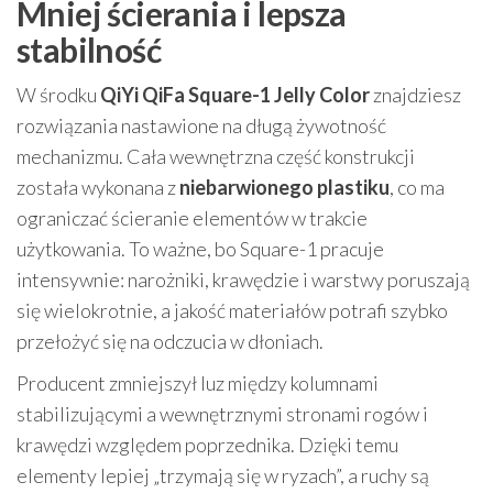
Mniej ścierania i lepsza
stabilność
W środku
QiYi QiFa Square-1 Jelly Color
znajdziesz
rozwiązania nastawione na długą żywotność
mechanizmu. Cała wewnętrzna część konstrukcji
została wykonana z
niebarwionego plastiku
, co ma
ograniczać ścieranie elementów w trakcie
użytkowania. To ważne, bo Square-1 pracuje
intensywnie: narożniki, krawędzie i warstwy poruszają
się wielokrotnie, a jakość materiałów potrafi szybko
przełożyć się na odczucia w dłoniach.
Producent zmniejszył luz między kolumnami
stabilizującymi a wewnętrznymi stronami rogów i
krawędzi względem poprzednika. Dzięki temu
elementy lepiej „trzymają się w ryzach”, a ruchy są