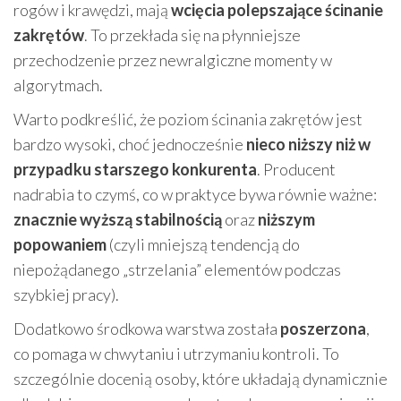
rogów i krawędzi, mają
wcięcia polepszające ścinanie
zakrętów
. To przekłada się na płynniejsze
przechodzenie przez newralgiczne momenty w
algorytmach.
Warto podkreślić, że poziom ścinania zakrętów jest
bardzo wysoki, choć jednocześnie
nieco niższy niż w
przypadku starszego konkurenta
. Producent
nadrabia to czymś, co w praktyce bywa równie ważne:
znacznie wyższą stabilnością
oraz
niższym
popowaniem
(czyli mniejszą tendencją do
niepożądanego „strzelania” elementów podczas
szybkiej pracy).
Dodatkowo środkowa warstwa została
poszerzona
,
co pomaga w chwytaniu i utrzymaniu kontroli. To
szczególnie docenią osoby, które układają dynamicznie