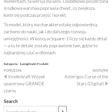
momentach, ta wersja ma sens. Dodatkowo poszerzona
środkowa warstwa poprawia chwyt, co zwiększa
kontrolę podczas przejść i korekt.
To model, który ma charakterystykę odpowiednią
zarówno do nauki, jak i do dalszego rozwoju
umiejętności. W końcu w Square-1 liczy się każdy detal
— a tu te detale zostały poprawione tam, gdzie to
najbardziej czuć w dłoniach.
Kategoria
Łamigłówki
Produkt
Nawigacja
Poprzedni
POPRZEDNI
NASTĘPNY
N
Kinderkraft Wózek
Asterigos Curse of the
wpisu
wpis
w
spacerowy GRANDE
Stars (Digital)
czarny
Search