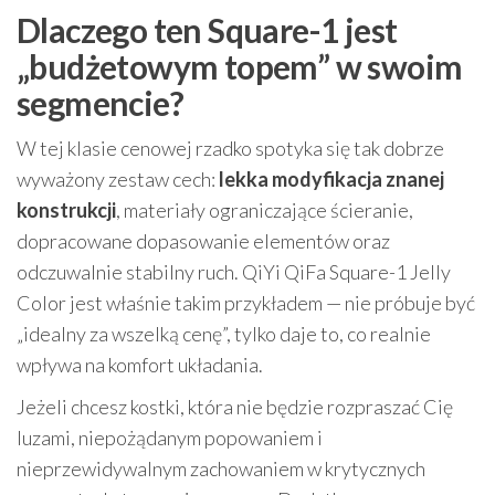
Dlaczego ten Square-1 jest
„budżetowym topem” w swoim
segmencie?
W tej klasie cenowej rzadko spotyka się tak dobrze
wyważony zestaw cech:
lekka modyfikacja znanej
konstrukcji
, materiały ograniczające ścieranie,
dopracowane dopasowanie elementów oraz
odczuwalnie stabilny ruch. QiYi QiFa Square-1 Jelly
Color jest właśnie takim przykładem — nie próbuje być
„idealny za wszelką cenę”, tylko daje to, co realnie
wpływa na komfort układania.
Jeżeli chcesz kostki, która nie będzie rozpraszać Cię
luzami, niepożądanym popowaniem i
nieprzewidywalnym zachowaniem w krytycznych