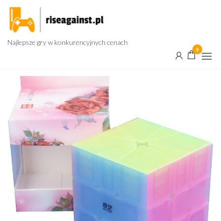
Przejdź
do
treści
Najlepsze gry w konkurencyjnych cenach
0