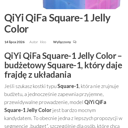
QiYi QiFa Square-1 Jelly
Color
14 lipca 2026
Autor
kleo
Wyłączony
QiYi QiFa Square-1 Jelly Color –
budżetowy Square-1, który daje
frajdę z układania
Jeśli szukasz kostki typu
Square-1
, która nie zrujnuje
budżetu, a jednocześnie zapewnia przyjemne,
przewidywalne prowadzenie, model
QiYi QiFa
Square-1 Jelly Color
jest bardzo mocnym
kandydatem. To obecnie jedna z lepszych propozycji w
segmencie „budget”, szczególnie dla osób, które chcą