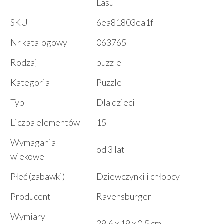
Lasu
SKU
6ea81803ea1f
Nr katalogowy
063765
Rodzaj
puzzle
Kategoria
Puzzle
Typ
Dla dzieci
Liczba elementów
15
Wymagania
od 3 lat
wiekowe
Płeć (zabawki)
Dziewczynki i chłopcy
Producent
Ravensburger
Wymiary
29,6 x 19 x 0,5 cm