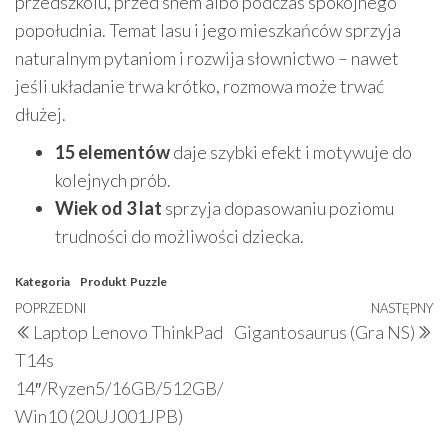
przedszkolu, przed snem albo podczas spokojnego
popołudnia. Temat lasu i jego mieszkańców sprzyja
naturalnym pytaniom i rozwija słownictwo – nawet
jeśli układanie trwa krótko, rozmowa może trwać
dłużej.
15 elementów
daje szybki efekt i motywuje do
kolejnych prób.
Wiek od 3 lat
sprzyja dopasowaniu poziomu
trudności do możliwości dziecka.
Kategoria
Produkt
Puzzle
Nawigacja
Poprzedni
POPRZEDNI
NASTĘPNY
N
Laptop Lenovo ThinkPad
Gigantosaurus (Gra NS)
wpisu
wpis
w
T14s
14″/Ryzen5/16GB/512GB/
Win10 (20UJ001JPB)