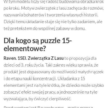
W tym modelu liczy się radość budowania obrazka krok
po kroku. Motyw zwierzątek z lasu zachęca do rozmów,
nazywania bohaterów i tworzenia własnych historii.
Dzięki temu układanie staje się nie tylko zadaniem, ale
też pretekstem do wspólnej zabawy w domu.
Dla kogo są puzzle 15-
elementowe?
Raven. 15El. Zwierzątka Z Lasu
to propozycja dla
dzieci od 3. roku życia. Taki zakres wieku sprawia, że
produkt jest dopasowany do możliwości małych rączek
i do etapu nauki koncentracji. Układanka z 15
elementami jest na tyle krótka, że dziecko może szybko
zobaczyć efekt swojej pracy, a jednocześnie na tyle
wyzwalająca, by ćwiczyć cierpliwość.
Producentem jest Ravensburger – marka znana z