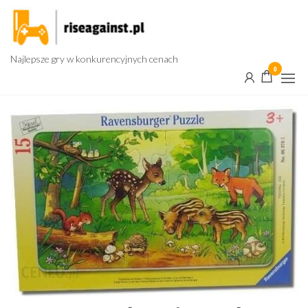
Przejdź
do
treści
Najlepsze gry w konkurencyjnych cenach
0