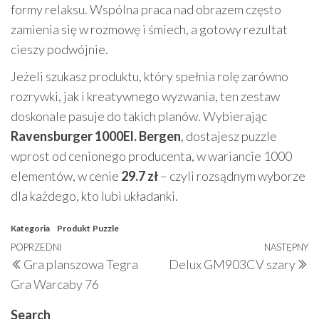
formy relaksu. Wspólna praca nad obrazem często
zamienia się w rozmowę i śmiech, a gotowy rezultat
cieszy podwójnie.
Jeżeli szukasz produktu, który spełnia rolę zarówno
rozrywki, jak i kreatywnego wyzwania, ten zestaw
doskonale pasuje do takich planów. Wybierając
Ravensburger 1000El. Bergen
, dostajesz puzzle
wprost od cenionego producenta, w wariancie 1000
elementów, w cenie
29.7 zł
– czyli rozsądnym wyborze
dla każdego, kto lubi układanki.
Kategoria
Produkt
Puzzle
Nawigacja
Poprzedni
POPRZEDNI
NASTĘPNY
N
Gra planszowa Tegra
Delux GM903CV szary
wpisu
wpis
w
Gra Warcaby 76
Search