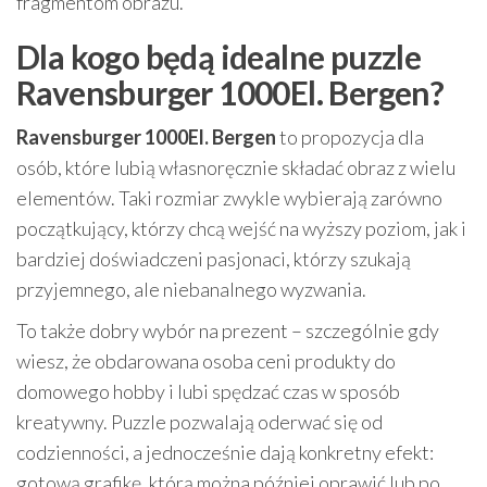
fragmentom obrazu.
Dla kogo będą idealne puzzle
Ravensburger 1000El. Bergen?
Ravensburger 1000El. Bergen
to propozycja dla
osób, które lubią własnoręcznie składać obraz z wielu
elementów. Taki rozmiar zwykle wybierają zarówno
początkujący, którzy chcą wejść na wyższy poziom, jak i
bardziej doświadczeni pasjonaci, którzy szukają
przyjemnego, ale niebanalnego wyzwania.
To także dobry wybór na prezent – szczególnie gdy
wiesz, że obdarowana osoba ceni produkty do
domowego hobby i lubi spędzać czas w sposób
kreatywny. Puzzle pozwalają oderwać się od
codzienności, a jednocześnie dają konkretny efekt:
gotową grafikę, którą można później oprawić lub po