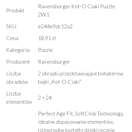
Ravensburger Kot-O-Ciaki Puzzle
Produkt
2W1
SKU
e244e9dc12a2
Cena
18.91 zł
Kategoria
Puzzle
Producent
Ravensburger
Liczba
2 obrazki przedstawiające bohaterów
obrazków
bajki „Kot-O-Ciaki”
Liczba
2 × 24
elementów
Perfect Age Fit, SoftClick Technology,
idealne dopasowanie elementów,
różnorodne kształty dzięki ręcznie