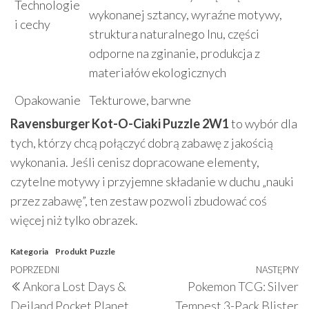
Technologie
wykonanej sztancy, wyraźne motywy,
i cechy
struktura naturalnego lnu, części
odporne na zginanie, produkcja z
materiałów ekologicznych
Opakowanie
Tekturowe, barwne
Ravensburger Kot-O-Ciaki Puzzle 2W1
to wybór dla
tych, którzy chcą połączyć dobrą zabawę z jakością
wykonania. Jeśli cenisz dopracowane elementy,
czytelne motywy i przyjemne składanie w duchu „nauki
przez zabawę”, ten zestaw pozwoli zbudować coś
więcej niż tylko obrazek.
Kategoria
Produkt
Puzzle
Nawigacja
Poprzedni
POPRZEDNI
NASTĘPNY
N
Ankora Lost Days &
Pokemon TCG: Silver
wpisu
wpis
w
Deiland Pocket Planet
Tempest 3-Pack Blister