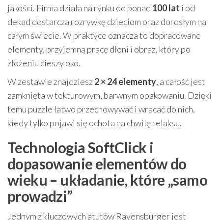
jakości. Firma działa na rynku od ponad
100 lat
i od
dekad dostarcza rozrywkę dzieciom oraz dorosłym na
całym świecie. W praktyce oznacza to dopracowane
elementy, przyjemną pracę dłoni i obraz, który po
złożeniu cieszy oko.
W zestawie znajdziesz
2 × 24 elementy
, a całość jest
zamknięta w tekturowym, barwnym opakowaniu. Dzięki
temu puzzle łatwo przechowywać i wracać do nich,
kiedy tylko pojawi się ochota na chwilę relaksu.
Technologia SoftClick i
dopasowanie elementów do
wieku – układanie, które „samo
prowadzi”
Jednym z kluczowych atutów Ravensburger jest