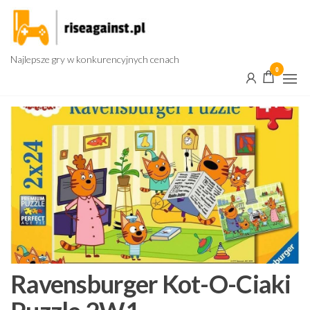
Przejdź
do
treści
Najlepsze gry w konkurencyjnych cenach
0
Ravensburger Kot-O-Ciaki