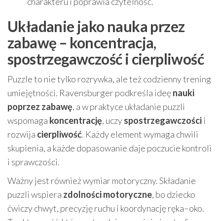
charakteru i poprawia czytelność.
Układanie jako nauka przez
zabawę – koncentracja,
spostrzegawczość i cierpliwość
Puzzle to nie tylko rozrywka, ale też codzienny trening
umiejętności. Ravensburger podkreśla ideę
nauki
poprzez zabawę
, a w praktyce układanie puzzli
wspomaga
koncentrację
, uczy
spostrzegawczości
i
rozwija
cierpliwość
. Każdy element wymaga chwili
skupienia, a każde dopasowanie daje poczucie kontroli
i sprawczości.
Ważny jest również wymiar motoryczny. Składanie
puzzli wspiera
zdolności motoryczne
, bo dziecko
ćwiczy chwyt, precyzję ruchu i koordynację ręka–oko.