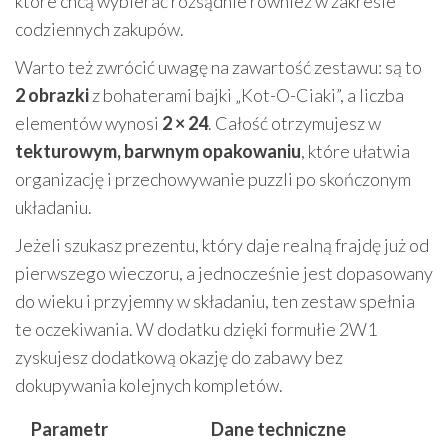
które chcą wybierać rozsądnie również w zakresie
codziennych zakupów.
Warto też zwrócić uwagę na zawartość zestawu: są to
2 obrazki
z bohaterami bajki „Kot-O-Ciaki”, a liczba
elementów wynosi
2 × 24
. Całość otrzymujesz w
tekturowym, barwnym opakowaniu
, które ułatwia
organizację i przechowywanie puzzli po skończonym
układaniu.
Jeżeli szukasz prezentu, który daje realną frajdę już od
pierwszego wieczoru, a jednocześnie jest dopasowany
do wieku i przyjemny w składaniu, ten zestaw spełnia
te oczekiwania. W dodatku dzięki formułie 2W1
zyskujesz dodatkową okazję do zabawy bez
dokupywania kolejnych kompletów.
Parametr
Dane techniczne