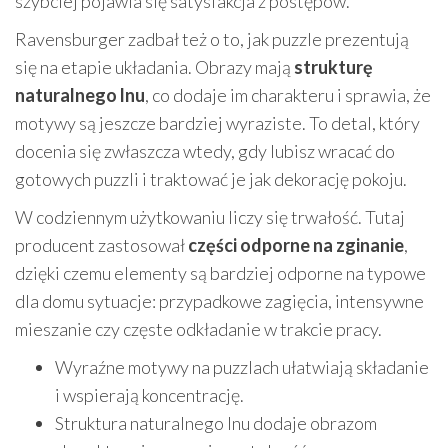
szybciej pojawia się satysfakcja z postępów.
Ravensburger zadbał też o to, jak puzzle prezentują
się na etapie układania. Obrazy mają
strukturę
naturalnego lnu
, co dodaje im charakteru i sprawia, że
motywy są jeszcze bardziej wyraziste. To detal, który
docenia się zwłaszcza wtedy, gdy lubisz wracać do
gotowych puzzli i traktować je jak dekorację pokoju.
W codziennym użytkowaniu liczy się trwałość. Tutaj
producent zastosował
części odporne na zginanie
,
dzięki czemu elementy są bardziej odporne na typowe
dla domu sytuacje: przypadkowe zagięcia, intensywne
mieszanie czy częste odkładanie w trakcie pracy.
Wyraźne motywy na puzzlach ułatwiają składanie
i wspierają koncentrację.
Struktura naturalnego lnu dodaje obrazom