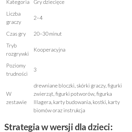
Kategoria
Gry dziecięce
Liczba
2–4
graczy
Czas gry
20–30 minut
Tryb
Kooperacyjna
rozgrywki
Poziomy
3
trudności
drewniane bloczki, skórki graczy, figurki
W
zwierząt, figurki potworów, figurka
zestawie
Illagera, karty budowania, kostki, karty
biomów oraz instrukcja
Strategia w wersji dla dzieci: