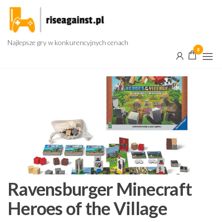
Przejdź
do
treści
Najlepsze gry w konkurencyjnych cenach
0
Ravensburger Minecraft
Heroes of the Village