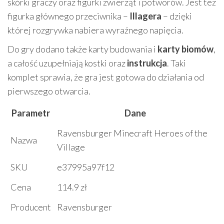
skórki graczy oraz figurki zwierząt i potworów. Jest też
figurka głównego przeciwnika –
Illagera
– dzięki
której rozgrywka nabiera wyraźnego napięcia.
Do gry dodano także karty budowania i
karty biomów
,
a całość uzupełniają kostki oraz
instrukcja
. Taki
komplet sprawia, że gra jest gotowa do działania od
pierwszego otwarcia.
Parametr
Dane
Ravensburger Minecraft Heroes of the
Nazwa
Village
SKU
e37995a97f12
Cena
114.9 zł
Producent
Ravensburger