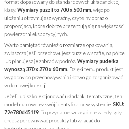
format dopasowany do standardowych układanek tej
klasy.
Wymiary puzzli to 700 x 500 mm
, więc po
ułożeniu otrzymujesz wyraźny, czytelny obraz o
proporcjach, które dobrze prezentują się na większości
powierzchni ekspozycyjnych.
Warto pamiętać również o rozmiarze opakowania,
zwłaszcza jeśli przechowujesz puzzle w szafie, na półce
lub planujesz je zabrać w podróż.
Wymiary pudełka
wynoszą 370 x 270 x 60 mm
. Dzięki temu produkt jest
wygodny do przechowywania i łatwo go zorganizować
w domowej kolekcji.
Jeżeli lubisz kolekcjonować układanki tematyczne, ten
model ma również swój identyfikator w systemie:
SKU:
72e780d451f9
. To przydatne szczególnie wtedy, gdy
chcesz porównywać produkty lub wracać do
konkretnych pozycji w sklepie.