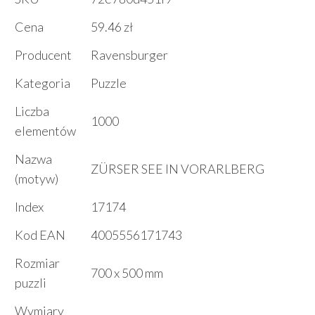
Cena
59.46 zł
Producent
Ravensburger
Kategoria
Puzzle
Liczba
1000
elementów
Nazwa
ZÜRSER SEE IN VORARLBERG
(motyw)
Index
17174
Kod EAN
4005556171743
Rozmiar
700 x 500 mm
puzzli
Wymiary