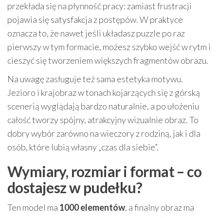
przekłada się na płynność pracy: zamiast frustracji
pojawia się satysfakcja z postępów. W praktyce
oznacza to, że nawet jeśli układasz puzzle po raz
pierwszy w tym formacie, możesz szybko wejść w rytm i
cieszyć się tworzeniem większych fragmentów obrazu.
Na uwagę zasługuje też sama estetyka motywu.
Jezioro i krajobraz w tonach kojarzących się z górską
scenerią wyglądają bardzo naturalnie, a po ułożeniu
całość tworzy spójny, atrakcyjny wizualnie obraz. To
dobry wybór zarówno na wieczory z rodziną, jak i dla
osób, które lubią własny „czas dla siebie”.
Wymiary, rozmiar i format – co
dostajesz w pudełku?
Ten model ma
1000 elementów
, a finalny obraz ma