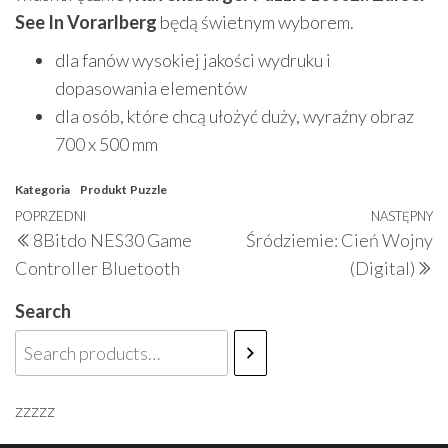
See In Vorarlberg
będą świetnym wyborem.
dla fanów wysokiej jakości wydruku i
dopasowania elementów
dla osób, które chcą ułożyć duży, wyraźny obraz
700 x 500 mm
Kategoria
Produkt
Puzzle
Nawigacja
Poprzedni
POPRZEDNI
NASTĘPNY
N
8Bitdo NES30 Game
Śródziemie: Cień Wojny
wpisu
wpis
w
Controller Bluetooth
(Digital)
Search
zzzzz