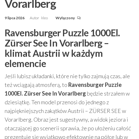
Vorarlberg
9 lipca 2026
Autor
kleo
Wyłączony
Ravensburger Puzzle 1000El.
Zürser See In Vorarlberg –
klimat Austrii w każdym
elemencie
Jeśli lubisz układanki, które nie tylko zajmują czas, ale
też wciągają atmosferą, to
Ravensburger Puzzle
1000El. Zürser See In Vorarlberg
będzie strzałem w
dziesiątkę. Ten model przenosi do jednego z
najpiękniejszych zakątków Austrii – ZÜRSER SEE w
Vorarlberg. Obraz jest sugestywny, a widok jeziora i
otaczającej go scenerii sprawia, że po ułożeniu całość
prezentuje się wyjątkowo efektownie na półce lub w