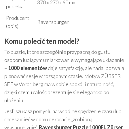
370 x 270 x 60 mm
pudełka
Producent
Ravensburger
(opis)
Komu polecić ten model?
To puzzle, które szczególnie przypadną do gustu
osobom lubiącym umiarkowanie wymagające układanie
–
1000 elementów
daje satysfakcję, ale nadal pozwala
planować sesje w rozsądnym czasie. Motyw ZÜRSER
SEE w Vorarlberg ma w sobie spokój i naturalność,
dzięki czemu całość prezentuje się elegancko po
ułożeniu.
Jeśli szukasz pomysłu na wspólne spędzenie czasu lub
chcesz mieć w domu dekorację „zrobioną
własnoręcznie”,
Ravensburger Puzzle 1000El. Zürser