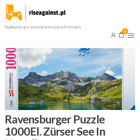
Przejdź
do
treści
Najlepsze gry w konkurencyjnych cenach
0
Ravensburger Puzzle
1000El. Zürser See In