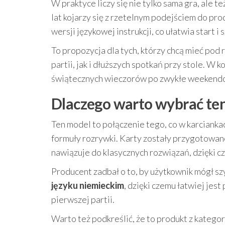
W praktyce liczy się nie tylko sama gra, ale
lat kojarzy się z rzetelnym podejściem do pro
wersji językowej instrukcji, co ułatwia start 
To propozycja dla tych, którzy chcą mieć pod 
partii, jak i dłuższych spotkań przy stole. W
świątecznych wieczorów po zwykłe weekend
Dlaczego warto wybrać ten
Ten model to połączenie tego, co w karcianka
formuły rozrywki. Karty zostały przygotowane 
nawiązuje do klasycznych rozwiązań, dzięki c
Producent zadbał o to, by użytkownik mógł s
języku niemieckim
, dzięki czemu łatwiej jes
pierwszej partii.
Warto też podkreślić, że to produkt z kategor