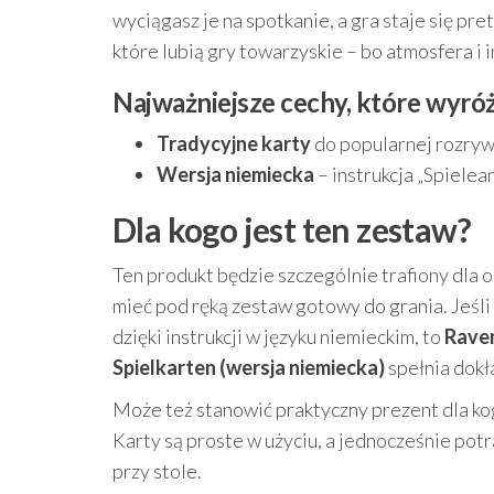
wyciągasz je na spotkanie, a gra staje się p
które lubią gry towarzyskie – bo atmosfera i 
Najważniejsze cechy, które wyróż
Tradycyjne karty
do popularnej rozrywk
Wersja niemiecka
– instrukcja „Spiele
Dla kogo jest ten zestaw?
Ten produkt będzie szczególnie trafiony dla o
mieć pod ręką zestaw gotowy do grania. Jeśli
dzięki instrukcji w języku niemieckim, to
Raven
Spielkarten (wersja niemiecka)
spełnia dokła
Może też stanowić praktyczny prezent dla kog
Karty są proste w użyciu, a jednocześnie potr
przy stole.