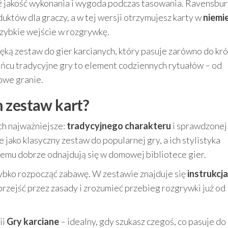
 też jakość wykonania i wygoda podczas tasowania. Ravensbu
duktów dla graczy, a w tej wersji otrzymujesz karty w
niemie
i szybkie wejście w rozgrywkę.
ręką zestaw do gier karcianych, który pasuje zarówno do kró
 końcu tradycyjne gry to element codziennych rytuałów – od
owe granie.
 zestaw kart?
ch najważniejsze:
tradycyjnego charakteru
i sprawdzonej
jako klasyczny zestaw do popularnej gry, a ich stylistyka
zemu dobrze odnajdują się w domowej bibliotece gier.
zybko rozpocząć zabawę. W zestawie znajduje się
instrukcj
t przejść przez zasady i zrozumieć przebieg rozgrywki już od
ii
Gry karciane
– idealny, gdy szukasz czegoś, co pasuje do