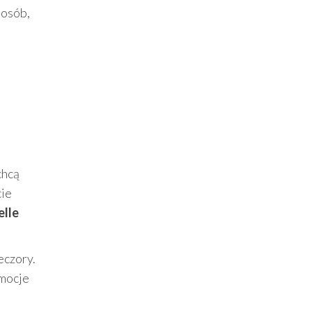
 osób,
chcą
cie
elle
eczory.
emocje