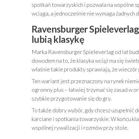
spotkań towarzyskich i pozwala na wspólne sp
wciąga, a jednocześnie nie wymaga żadnych 
Ravensburger Spieleverlag 
lubią klasykę
Marka Ravensburger Spieleverlag od lat buduj
dowodem na to, że klasyka wciąż ma się świetni
właśnie takie produkty sprawiają, że wieczór 
Ten wariant jest przeznaczony na rynek niemi
ogromny plus – łatwiej trzymać się zasad w or
szybkie przygotowanie się do gry.
To także dobry wybór, gdy chcesz uzupełnić do
karciane i spotkania towarzyskie. W końcu kla
wspólnej rywalizacji i rozmów przy stole.