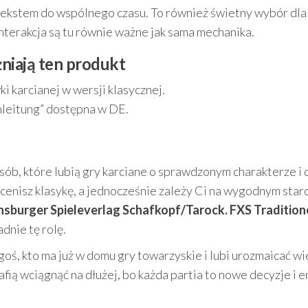
retekstem do wspólnego czasu. To również świetny wybór dla
interakcja są tu równie ważne jak sama mechanika.
niają ten produkt
i karcianej w wersji klasycznej.
anleitung” dostępna w DE.
sób, które lubią gry karciane o sprawdzonym charakterze i 
 cenisz klasykę, a jednocześnie zależy Ci na wygodnym star
sburger Spieleverlag Schafkopf/Tarock. FXS Tradition
dnie tę rolę.
oś, kto ma już w domu gry towarzyskie i lubi urozmaicać wi
afią wciągnąć na dłużej, bo każda partia to nowe decyzje i 