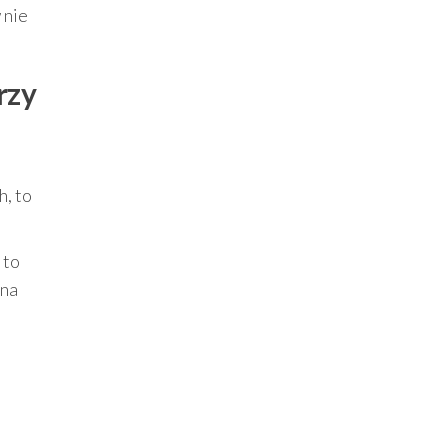
 nie
rzy
h, to
 to
 na