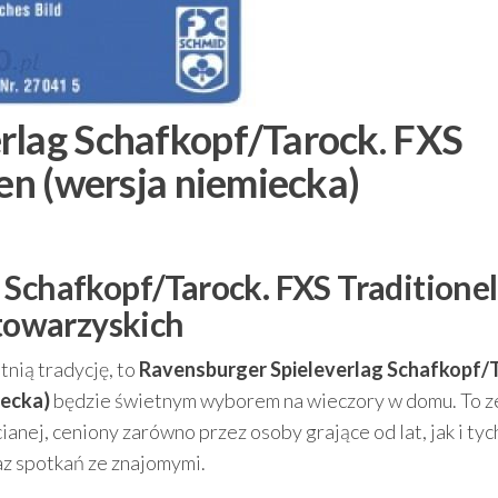
rlag Schafkopf/Tarock. FXS
ten (wersja niemiecka)
 Schafkopf/Tarock. FXS Traditionel
 towarzyskich
etnią tradycję, to
Ravensburger Spieleverlag Schafkopf/
iecka)
będzie świetnym wyborem na wieczory w domu. To 
anej, ceniony zarówno przez osoby grające od lat, jak i tyc
raz spotkań ze znajomymi.