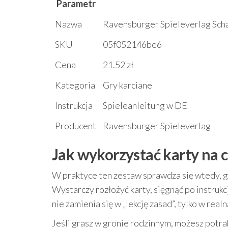
Parametr
Nazwa
Ravensburger Spieleverlag Schaf
SKU
05f052146be6
Cena
21.52 zł
Kategoria
Gry karciane
Instrukcja
Spieleanleitung w DE
Producent
Ravensburger Spieleverlag
Jak wykorzystać karty na c
W praktyce ten zestaw sprawdza się wtedy, g
Wystarczy rozłożyć karty, sięgnąć po instrukc
nie zamienia się w „lekcję zasad”, tylko w real
Jeśli grasz w gronie rodzinnym, możesz potra