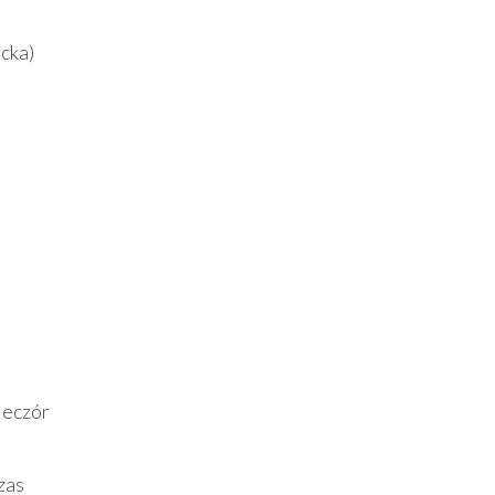
cka)
ieczór
zas