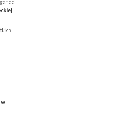
rger od
ckiej
tkich
a w