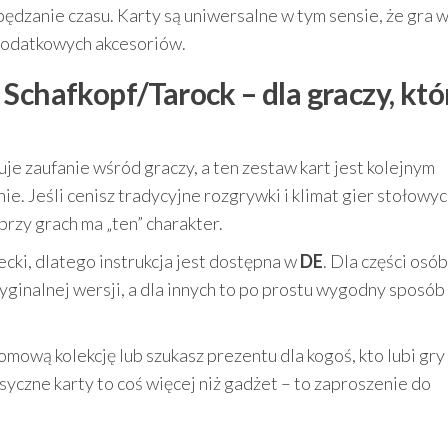
ędzanie czasu. Karty są uniwersalne w tym sensie, że gra w
dodatkowych akcesoriów.
Schafkopf/Tarock – dla graczy, któ
e zaufanie wśród graczy, a ten zestaw kart jest kolejnym
e. Jeśli cenisz tradycyjne rozgrywki i klimat gier stołowyc
przy grach ma „ten” charakter.
ecki, dlatego instrukcja jest dostępna w
DE
. Dla części osób
yginalnej wersji, a dla innych to po prostu wygodny sposób
mową kolekcję lub szukasz prezentu dla kogoś, kto lubi gry
syczne karty to coś więcej niż gadżet – to zaproszenie do