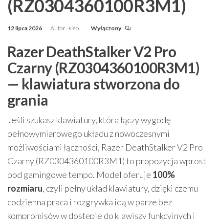
(RZ0304360100R3M1)
12 lipca 2026
Autor
kleo
Wyłączony
Razer DeathStalker V2 Pro
Czarny (RZ0304360100R3M1)
— klawiatura stworzona do
grania
Jeśli szukasz klawiatury, która łączy wygodę
pełnowymiarowego układu z nowoczesnymi
możliwościami łączności, Razer DeathStalker V2 Pro
Czarny (RZ0304360100R3M1) to propozycja wprost
pod gamingowe tempo. Model oferuje
100%
rozmiaru
, czyli pełny układ klawiatury, dzięki czemu
codzienna praca i rozgrywka idą w parze bez
kompromisów w dostępie do klawiszy funkcyjnych i