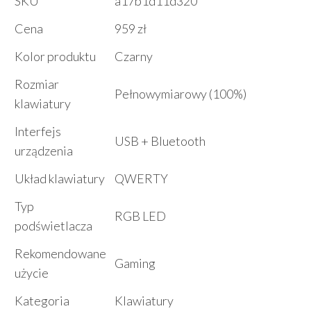
SKU
a17b1d11d320
Cena
959 zł
Kolor produktu
Czarny
Rozmiar
Pełnowymiarowy (100%)
klawiatury
Interfejs
USB + Bluetooth
urządzenia
Układ klawiatury
QWERTY
Typ
RGB LED
podświetlacza
Rekomendowane
Gaming
użycie
Kategoria
Klawiatury