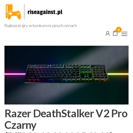
Przejdź
do
treści
Najlepsze gry w konkurencyjnych cenach
0
Razer DeathStalker V2 Pro
Czarny