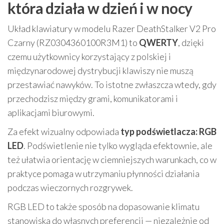
która działa w dzień i w nocy
Układ klawiatury w modelu Razer DeathStalker V2 Pro
Czarny (RZ0304360100R3M1) to
QWERTY
, dzięki
czemu użytkownicy korzystający z polskiej i
międzynarodowej dystrybucji klawiszy nie muszą
przestawiać nawyków. To istotne zwłaszcza wtedy, gdy
przechodzisz między grami, komunikatorami i
aplikacjami biurowymi.
Za efekt wizualny odpowiada
typ podświetlacza: RGB
LED
. Podświetlenie nie tylko wygląda efektownie, ale
też ułatwia orientację w ciemniejszych warunkach, co w
praktyce pomaga w utrzymaniu płynności działania
podczas wieczornych rozgrywek.
RGB LED to także sposób na dopasowanie klimatu
stanowiska do własnych preferencji — niezależnie od