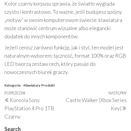
Kolor czarny korpusu sprawia, że światło wygląda
czysto i kontrastowo. To ważne, jeśli budujesz spójny
„motyw” w swoim komputerowym świecie: klawiatura
może stanowić centrum wizualne albo elegancki
dodatek do innych komponentów.
Jeżeli cenisz zarówno funkcję, jak i styl, ten model jest
naturalnym wyborem: łączność, format 100% oraz RGB
LED tworzą zestaw cech, który pasuje do
nowoczesnych biurek graczy.
Kategoria
Klawiatury
Produkt
Nawigacja
Poprzedni
POPRZEDNI
NASTĘPNY
N
Konsola Sony
Castle Walker (Xbox Series
wpisu
wpis
w
PlayStation 4 Pro 1TB
Key)
Czarny
Search