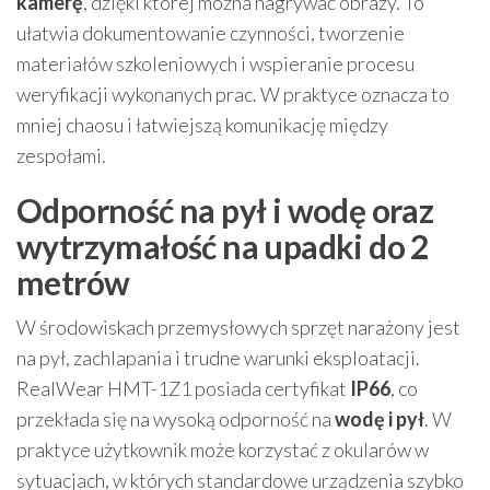
kamerę
, dzięki której można nagrywać obrazy. To
ułatwia dokumentowanie czynności, tworzenie
materiałów szkoleniowych i wspieranie procesu
weryfikacji wykonanych prac. W praktyce oznacza to
mniej chaosu i łatwiejszą komunikację między
zespołami.
Odporność na pył i wodę oraz
wytrzymałość na upadki do 2
metrów
W środowiskach przemysłowych sprzęt narażony jest
na pył, zachlapania i trudne warunki eksploatacji.
RealWear HMT-1Z1 posiada certyfikat
IP66
, co
przekłada się na wysoką odporność na
wodę i pył
. W
praktyce użytkownik może korzystać z okularów w
sytuacjach, w których standardowe urządzenia szybko