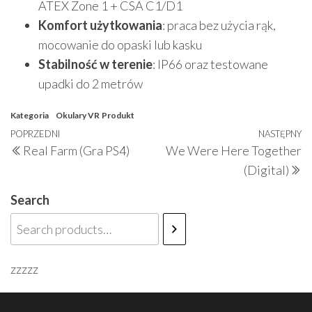
ATEX Zone 1 + CSA C1/D1
Komfort użytkowania
: praca bez użycia rąk,
mocowanie do opaski lub kasku
Stabilność w terenie
: IP66 oraz testowane
upadki do 2 metrów
Kategoria
Okulary VR
Produkt
Nawigacja
Poprzedni
POPRZEDNI
NASTĘPNY
N
Real Farm (Gra PS4)
We Were Here Together
wpisu
wpis
w
(Digital)
Search
zzzzz