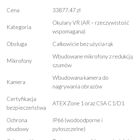
Cena
33877.47 zł
Okulary VR (AR – rzeczywistość
Kategoria
wspomagana)
Obsługa
Całkowicie bez użycia rąk
Wbudowane mikrofony z redukcją
Mikrofony
szumów
Wbudowana kamera do
Kamera
nagrywania obrazów
Certyfikacja
ATEX Zone 1 oraz CSA C1/D1
bezpieczeństwa
Ochrona
IP66 (wodoodporne i
obudowy
pyłoszczelne)