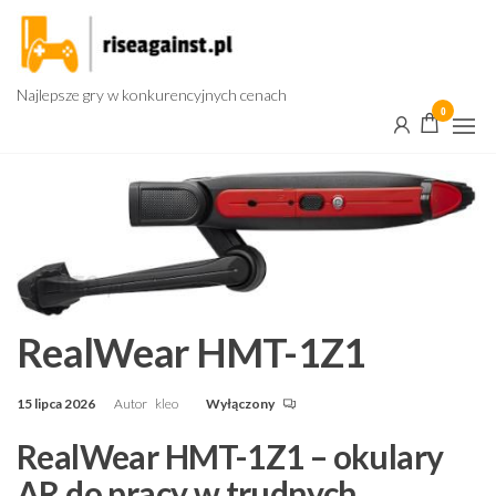
Przejdź
do
treści
Najlepsze gry w konkurencyjnych cenach
0
RealWear HMT-1Z1
15 lipca 2026
Autor
kleo
Wyłączony
RealWear HMT-1Z1 – okulary
AR do pracy w trudnych