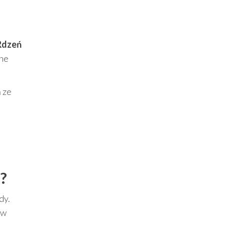
Rdzeń
jne
 ze
e?
dy.
 w