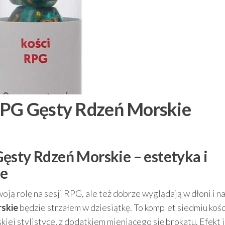
RPG Gęsty Rdzeń Morskie
ęsty Rdzeń Morskie – estetyka i
ie
swoją rolę na sesji RPG, ale też dobrze wyglądają w dłoni i na
rskie
będzie strzałem w dziesiątkę. To komplet siedmiu kośc
ej stylistyce, z dodatkiem mieniącego się brokatu. Efekt 