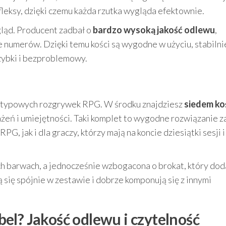
fleksy, dzięki czemu każda rzutka wygląda efektownie.
gląd. Producent zadbał o
bardzo wysoką jakość odlewu
,
 numerów. Dzięki temu kości są wygodne w użyciu, stabilni
szybki i bezproblemowy.
o typowych rozgrywek RPG. W środku znajdziesz
siedem ko
ażeń i umiejętności. Taki komplet to wygodne rozwiązanie 
G, jak i dla graczy, którzy mają na koncie dziesiątki sesji i
h barwach, a jednocześnie wzbogacona o brokat, który dod
ą się spójnie w zestawie i dobrze komponują się z innymi
el? Jakość odlewu i czytelność