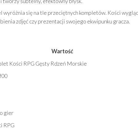
o i tworzy subtelny, efektowny błysk.
el wyróżnia się na tle przeciętnych kompletów. Kości wyglą
obienia zdjęć czy prezentacji swojego ekwipunku gracza.
Wartość
let Kości RPG Gęsty Rdzeń Morskie
f00
o gier
ci RPG