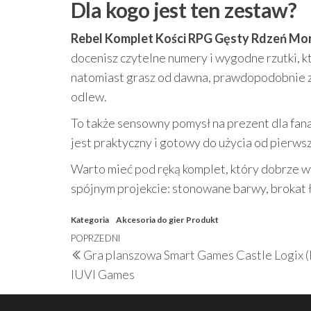
Dla kogo jest ten zestaw?
Rebel Komplet Kości RPG Gęsty Rdzeń Mo
docenisz czytelne numery i wygodne rzutki, 
natomiast grasz od dawna, prawdopodobnie zw
odlew.
To także sensowny pomysł na prezent dla fana
jest praktyczny i gotowy do użycia od pierwsze
Warto mieć pod ręką komplet, który dobrze w
spójnym projekcie: stonowane barwy, brokat 
Kategoria
Akcesoria do gier
Produkt
Nawigacja
Poprzedni
POPRZEDNI
Gra planszowa Smart Games Castle Logix 
wpisu
wpis
IUVI Games