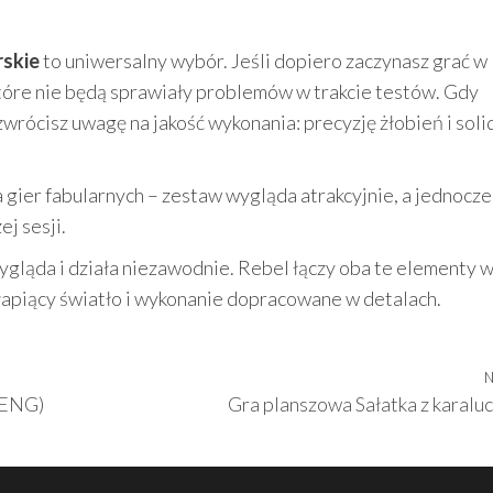
rskie
to uniwersalny wybór. Jeśli dopiero zaczynasz grać w
które nie będą sprawiały problemów w trakcie testów. Gdy
rócisz uwagę na jakość wykonania: precyzję żłobień i soli
 gier fabularnych – zestaw wygląda atrakcyjnie, a jednocze
j sesji.
ygląda i działa niezawodnie. Rebel łączy oba te elementy 
łapiący światło i wykonanie dopracowane w detalach.
N
(ENG)
Gra planszowa Sałatka z karalu