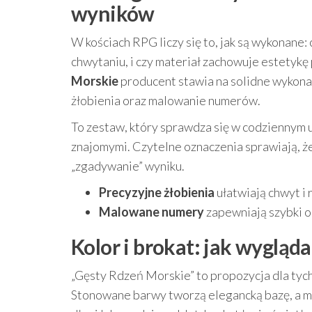
wyników
W kościach RPG liczy się to, jak są wykonane
chwytaniu, i czy materiał zachowuje estetykę
Morskie
producent stawia na solidne wykon
żłobienia oraz malowanie numerów.
To zestaw, który sprawdza się w codziennym u
znajomymi. Czytelne oznaczenia sprawiają, że 
„zgadywanie” wyniku.
Precyzyjne żłobienia
ułatwiają chwyt i 
Malowane numery
zapewniają szybki o
Kolor i brokat: jak wygląda
„Gęsty Rdzeń Morskie” to propozycja dla tych,
Stonowane barwy tworzą elegancką bazę, a mie