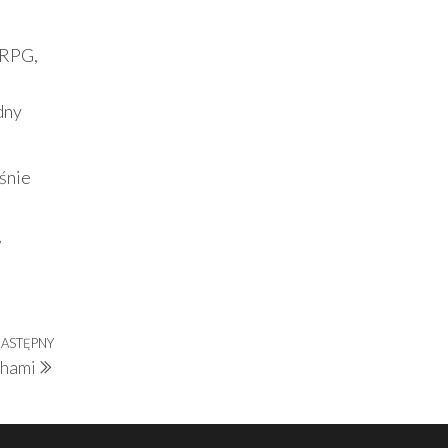
 RPG,
dny
śnie
w
ASTĘPNY
Następny
chami
wpis