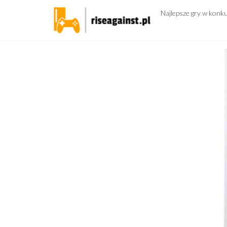
Przejdź
Najlepsze gry w konk
do
treści