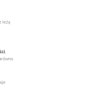
e leżą
ści
,
zarówno
aje