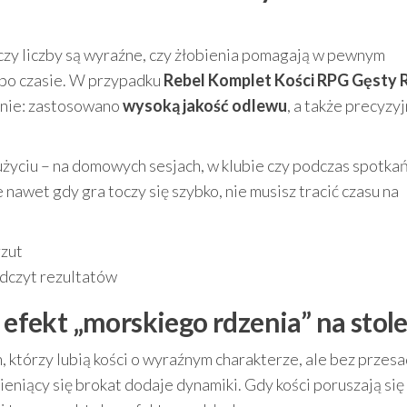
: czy liczby są wyraźne, czy żłobienia pomagają w pewnym
 po czasie. W przypadku
Rebel Komplet Kości RPG Gęsty 
anie: zastosowano
wysoką jakość odlewu
, a także precyzy
życiu – na domowych sesjach, w klubie czy podczas spotkań
nawet gdy gra toczy się szybko, nie musisz tracić czasu na
rzut
dczyt rezultatów
 efekt „morskiego rdzenia” na stol
 którzy lubią kości o wyraźnym charakterze, ale bez przesa
niący się brokat dodaje dynamiki. Gdy kości poruszają się