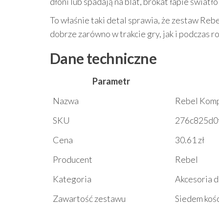
dłoni lub spadają na blat, brokat łapie światł
To właśnie taki detal sprawia, że zestaw Reb
dobrze zarówno w trakcie gry, jak i podczas r
Dane techniczne
Parametr
Nazwa
Rebel Komp
SKU
276c825d0
Cena
30.61 zł
Producent
Rebel
Kategoria
Akcesoria d
Zawartość zestawu
Siedem koś