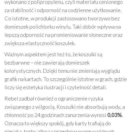
wykonano z polipropylenu, czyli materiału cenionego
za stabilność i odporność na codzienne użytkowanie.
Co istotne, w produkcji zastosowano tworzywo bez
domieszek polichlorku winylu. Taki dobór wpływa na
lepszą odporność na promieniowanie słoneczne oraz
zwiększa elastyczność koszulek.
Ważnym aspektem jest też to, że koszulki są
bezbarwne – nie zawierają domieszek
kolorystycznych. Dzięki temu nie zmieniają wyglądu
grafik na kartach. To szczególnie istotne w grach, gdzie
liczy się estetyka ilustracji i czytelność detali.
Rebel zadbał również o ograniczenie ryzyka
związanego z wilgocią. Koszulki nie absorbują wody, a
chłonność po 24 godzinach zanurzenia wynosi
0,03%
.
Oznacza to większy spokój, gdy karty trafiają do
plecaka, torby albo są przechowywane w różnych