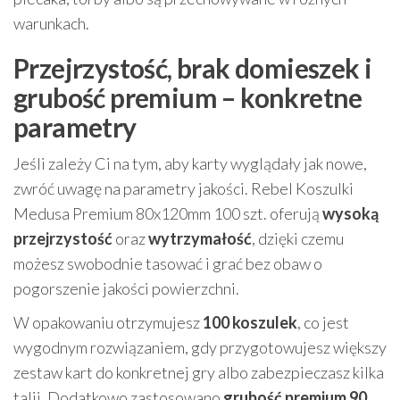
warunkach.
Przejrzystość, brak domieszek i
grubość premium – konkretne
parametry
Jeśli zależy Ci na tym, aby karty wyglądały jak nowe,
zwróć uwagę na parametry jakości. Rebel Koszulki
Medusa Premium 80x120mm 100 szt. oferują
wysoką
przejrzystość
oraz
wytrzymałość
, dzięki czemu
możesz swobodnie tasować i grać bez obaw o
pogorszenie jakości powierzchni.
W opakowaniu otrzymujesz
100 koszulek
, co jest
wygodnym rozwiązaniem, gdy przygotowujesz większy
zestaw kart do konkretnej gry albo zabezpieczasz kilka
talii. Dodatkowo zastosowano
grubość premium 90