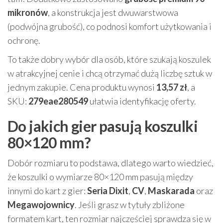
mikronów
, a konstrukcja jest dwuwarstwowa
(podwójna grubość), co podnosi komfort użytkowania i
ochronę.
To także dobry wybór dla osób, które szukają koszulek
w atrakcyjnej cenie i chcą otrzymać dużą liczbę sztuk w
jednym zakupie. Cena produktu wynosi
13,57 zł
, a
SKU:
279eae280549
ułatwia identyfikację oferty.
Do jakich gier pasują koszulki
80×120 mm?
Dobór rozmiaru to podstawa, dlatego warto wiedzieć,
że koszulki o wymiarze 80×120 mm pasują między
innymi do kart z gier:
Seria Dixit
,
CV
,
Maskarada
oraz
Megawojownicy
. Jeśli grasz w tytuły zbliżone
formatem kart, ten rozmiar najczęściej sprawdza się w