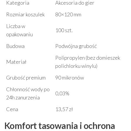
Kategoria
Akcesoria do gier
Rozmiar koszulek
80×120 mm
Liczba w
100 szt.
opakowaniu
Budowa
Podwójna grubość
Polipropylen (bez domieszek
Materiał
polichlorku winylu)
Grubość premium
90 mikronów
Chłonność wody po
0,03%
24h zanurzenia
Cena
13,57 zł
Komfort tasowania i ochrona