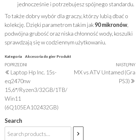
jednocześnie i potrzebujesz spójnego standardu.
To także dobry wybór dla graczy, którzy lubią dbać o
kolekcję. Dzięki parametrom takim jak
90 mikronów
,
podwójna grubość oraz niska chłonność wody, koszulki
sprawdzają się w codziennym użytkowaniu.
Kategoria
Akcesoria do gier
Produkt
Nawigacja
Poprzedni
POPRZEDNI
NASTĘPNY
N
Laptop Hp Inc. 15s-
MX vs ATV Untamed (Gra
wpisu
wpis
w
eq2470nw
PS3)
15,6″/Ryzen3/32GB/1TB/
Win11
(6Q105EA102432GB)
Search