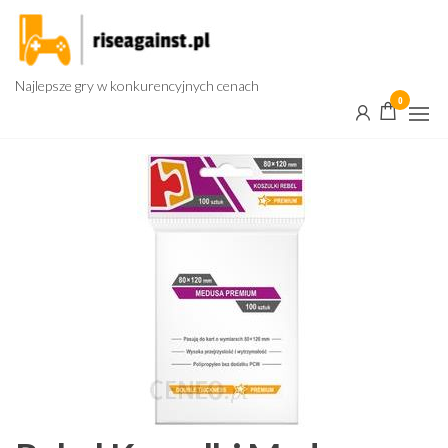
Przejdź
do
treści
Najlepsze gry w konkurencyjnych cenach
0