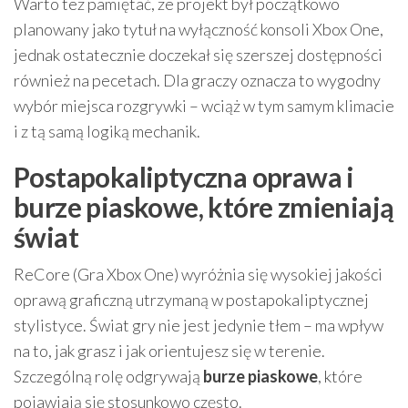
Warto też pamiętać, że projekt był początkowo
planowany jako tytuł na wyłączność konsoli Xbox One,
jednak ostatecznie doczekał się szerszej dostępności
również na pecetach. Dla graczy oznacza to wygodny
wybór miejsca rozgrywki – wciąż w tym samym klimacie
i z tą samą logiką mechanik.
Postapokaliptyczna oprawa i
burze piaskowe, które zmieniają
świat
ReCore (Gra Xbox One) wyróżnia się wysokiej jakości
oprawą graficzną utrzymaną w postapokaliptycznej
stylistyce. Świat gry nie jest jedynie tłem – ma wpływ
na to, jak grasz i jak orientujesz się w terenie.
Szczególną rolę odgrywają
burze piaskowe
, które
pojawiają się stosunkowo często.