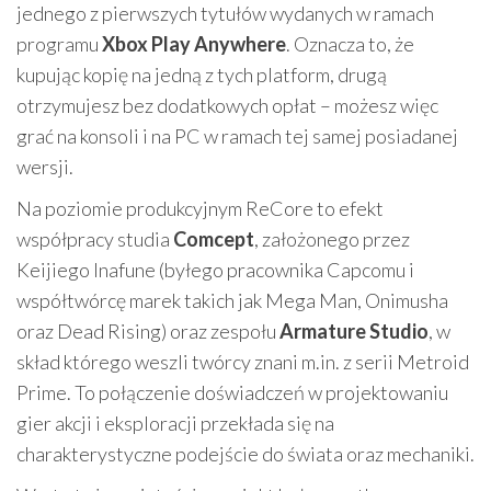
jednego z pierwszych tytułów wydanych w ramach
programu
Xbox Play Anywhere
. Oznacza to, że
kupując kopię na jedną z tych platform, drugą
otrzymujesz bez dodatkowych opłat – możesz więc
grać na konsoli i na PC w ramach tej samej posiadanej
wersji.
Na poziomie produkcyjnym ReCore to efekt
współpracy studia
Comcept
, założonego przez
Keijiego Inafune (byłego pracownika Capcomu i
współtwórcę marek takich jak Mega Man, Onimusha
oraz Dead Rising) oraz zespołu
Armature Studio
, w
skład którego weszli twórcy znani m.in. z serii Metroid
Prime. To połączenie doświadczeń w projektowaniu
gier akcji i eksploracji przekłada się na
charakterystyczne podejście do świata oraz mechaniki.