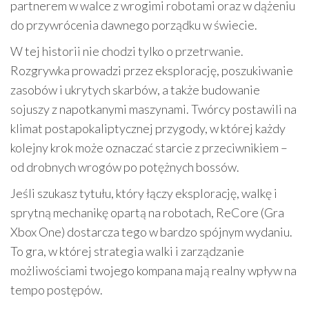
partnerem w walce z wrogimi robotami oraz w dążeniu
do przywrócenia dawnego porządku w świecie.
W tej historii nie chodzi tylko o przetrwanie.
Rozgrywka prowadzi przez eksplorację, poszukiwanie
zasobów i ukrytych skarbów, a także budowanie
sojuszy z napotkanymi maszynami. Twórcy postawili na
klimat postapokaliptycznej przygody, w której każdy
kolejny krok może oznaczać starcie z przeciwnikiem –
od drobnych wrogów po potężnych bossów.
Jeśli szukasz tytułu, który łączy eksplorację, walkę i
sprytną mechanikę opartą na robotach, ReCore (Gra
Xbox One) dostarcza tego w bardzo spójnym wydaniu.
To gra, w której strategia walki i zarządzanie
możliwościami twojego kompana mają realny wpływ na
tempo postępów.