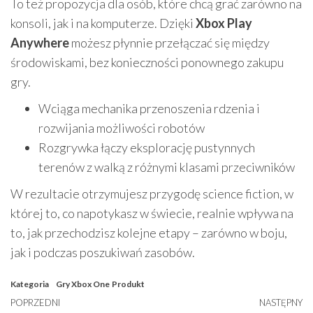
To też propozycja dla osób, które chcą grać zarówno na
konsoli, jak i na komputerze. Dzięki
Xbox Play
Anywhere
możesz płynnie przełączać się między
środowiskami, bez konieczności ponownego zakupu
gry.
Wciąga mechanika przenoszenia rdzenia i
rozwijania możliwości robotów
Rozgrywka łączy eksplorację pustynnych
terenów z walką z różnymi klasami przeciwników
W rezultacie otrzymujesz przygodę science fiction, w
której to, co napotykasz w świecie, realnie wpływa na
to, jak przechodzisz kolejne etapy – zarówno w boju,
jak i podczas poszukiwań zasobów.
Kategoria
Gry Xbox One
Produkt
Nawigacja
Poprzedni
POPRZEDNI
NASTĘPNY
N