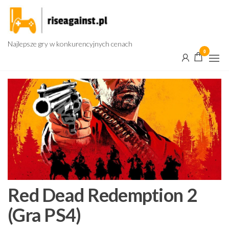
Przejdź
do
treści
Najlepsze gry w konkurencyjnych cenach
0
Red Dead Redemption 2
(Gra PS4)