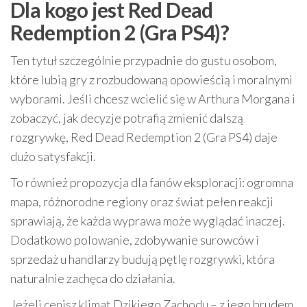
Dla kogo jest Red Dead
Redemption 2 (Gra PS4)?
Ten tytuł szczególnie przypadnie do gustu osobom,
które lubią gry z rozbudowaną opowieścią i moralnymi
wyborami. Jeśli chcesz wcielić się w Arthura Morgana i
zobaczyć, jak decyzje potrafią zmienić dalszą
rozgrywkę, Red Dead Redemption 2 (Gra PS4) daje
dużo satysfakcji.
To również propozycja dla fanów eksploracji: ogromna
mapa, różnorodne regiony oraz świat pełen reakcji
sprawiają, że każda wyprawa może wyglądać inaczej.
Dodatkowo polowanie, zdobywanie surowców i
sprzedaż u handlarzy budują pętlę rozgrywki, która
naturalnie zachęca do działania.
Jeżeli cenisz klimat Dzikiego Zachodu – z jego brudem,