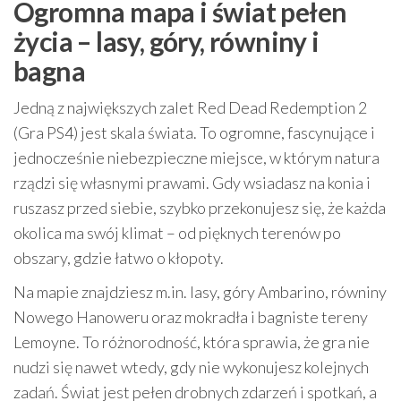
Ogromna mapa i świat pełen
życia – lasy, góry, równiny i
bagna
Jedną z największych zalet Red Dead Redemption 2
(Gra PS4) jest skala świata. To ogromne, fascynujące i
jednocześnie niebezpieczne miejsce, w którym natura
rządzi się własnymi prawami. Gdy wsiadasz na konia i
ruszasz przed siebie, szybko przekonujesz się, że każda
okolica ma swój klimat – od pięknych terenów po
obszary, gdzie łatwo o kłopoty.
Na mapie znajdziesz m.in. lasy, góry Ambarino, równiny
Nowego Hanoweru oraz mokradła i bagniste tereny
Lemoyne. To różnorodność, która sprawia, że gra nie
nudzi się nawet wtedy, gdy nie wykonujesz kolejnych
zadań. Świat jest pełen drobnych zdarzeń i spotkań, a