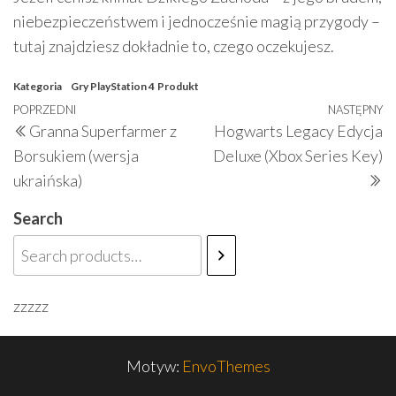
niebezpieczeństwem i jednocześnie magią przygody –
tutaj znajdziesz dokładnie to, czego oczekujesz.
Kategoria
Gry PlayStation 4
Produkt
Nawigacja
Poprzedni
POPRZEDNI
NASTĘPNY
N
Granna Superfarmer z
Hogwarts Legacy Edycja
wpisu
wpis
w
Borsukiem (wersja
Deluxe (Xbox Series Key)
ukraińska)
Search
zzzzz
Motyw:
EnvoThemes