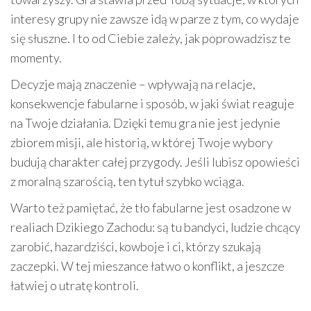
interesy grupy nie zawsze idą w parze z tym, co wydaje
się słuszne. I to od Ciebie zależy, jak poprowadzisz te
momenty.
Decyzje mają znaczenie – wpływają na relacje,
konsekwencje fabularne i sposób, w jaki świat reaguje
na Twoje działania. Dzięki temu gra nie jest jedynie
zbiorem misji, ale historią, w której Twoje wybory
budują charakter całej przygody. Jeśli lubisz opowieści
z moralną szarością, ten tytuł szybko wciąga.
Warto też pamiętać, że tło fabularne jest osadzone w
realiach Dzikiego Zachodu: są tu bandyci, ludzie chcący
zarobić, hazardziści, kowboje i ci, którzy szukają
zaczepki. W tej mieszance łatwo o konflikt, a jeszcze
łatwiej o utratę kontroli.