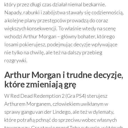
który przez długi czas działał niemal bezkarnie.
Napady, rabunki i zabójstwa stawały się codziennością,
a kolejne plany przestępców prowadzą do coraz
większych konsekwencji. To właśnie wtedy na scenę
wchodzi Arthur Morgan – główny bohater, którego
losami pokierujesz, podejmując decyzje wpływające
nie tylko na chwilę, ale też na dalszy przebieg
rozgrywki.
Arthur Morgan i trudne decyzje,
które zmieniają grę
W Red Dead Redemption 2 (Gra PS4) sterujesz
Arthurem Morganem, człowiekiem uwikłanym w
sprawy gangu van der Lindego, ale też w dylematy,
które potrafią pchnąć do sprzeciwu wobec własnych
towarzyszy. Gra stawia przed Tobą sytuacje, w których