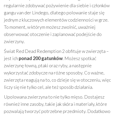
regularnie zdobywać pożywienie dla siebie i członków
gangu van der Lindego, dlatego polowanie staje się
jednym z kluczowych elementów codzienności w grze.
To moment, w którym możesz zwolnić, uważniej
obserwować otoczenie i zaplanować podejście do
zwierzyny.
Świat Red Dead Redemption 2 obfituje w zwierzęta –
jest ich
ponad 200 gatunków
. Możesz spotkać
zwierzynę łowną, ptaki oraz ryby, a następnie
wykorzystać zdobycze na różne sposoby. Co ważne,
zwierzęta reagują na to, co dzieje się w otoczeniu, więc
liczy się nie tylko cel, ale też sposób działania.
Upolowana zwierzyna to nie tylko mięso. Dostajesz
również inne zasoby, takie jak skóra i materiały, które
pozwalają tworzyć potrzebne przedmioty. Dodatkowo