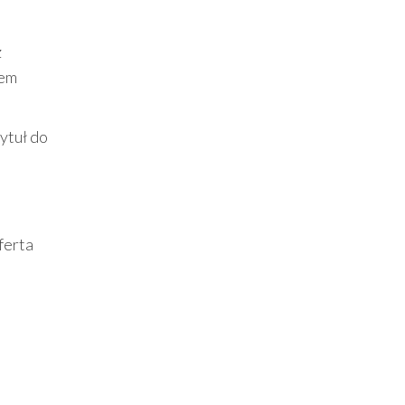
z
tem
ytuł do
ferta