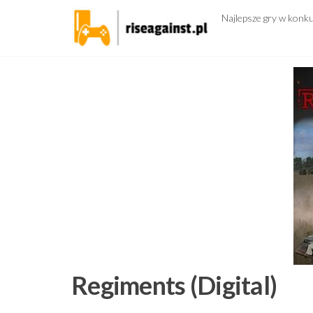
Przejdź
Najlepsze gry w konk
do
treści
Regiments (Digital)