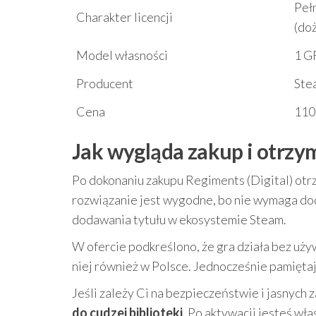
Peł
Charakter licencji
(do
Model własności
1 G
Producent
Ste
Cena
110
Jak wygląda zakup i otrzy
Po dokonaniu zakupu Regiments (Digital) otrz
rozwiązanie jest wygodne, bo nie wymaga d
dodawania tytułu w ekosystemie Steam.
W ofercie podkreślono, że gra działa bez uży
niej również w Polsce. Jednocześnie pamiętaj
Jeśli zależy Ci na bezpieczeństwie i jasnych 
do cudzej biblioteki
. Po aktywacji jesteś wła