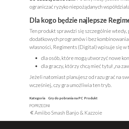
ograniczać ryzyko niepożądanych współdział
Dla kogo będzie najlepsze Regime
Ten produkt sprawdzi się szczególnie wtedy, 
dodatkowych programów i bez kombinowania z 
własności, Regiments (Digital) wpisuje się w 
dla osób, które mogą utworzyć nowe kon
dla graczy, którzy chcą mieć tytuł „na z
Jeżeli natomiast planujesz od razu grać na sw
wcześniej, czy gra umożliwia ten tryb.
Kategoria
Gry do pobrania na PC
Produkt
Nawigacja
Poprzedni
POPRZEDNI
Amiibo Smash Banjo & Kazzoie
wpisu
wpis