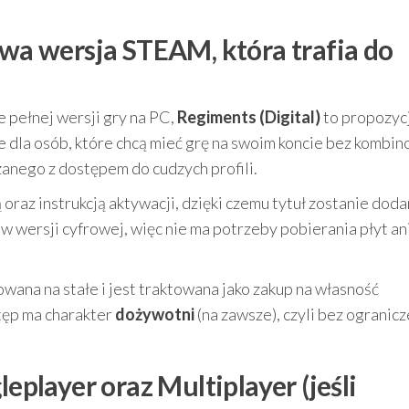
owa wersja STEAM, która trafia do
 pełnej wersji gry na PC,
Regiments (Digital)
to propozyc
e dla osób, które chcą mieć grę na swoim koncie bez kombi
anego z dostępem do cudzych profili.
raz instrukcją aktywacji, dzięki czemu tytuł zostanie dod
t w wersji cyfrowej, więc nie ma potrzeby pobierania płyt an
wana na stałe i jest traktowana jako zakup na własność
tęp ma charakter
dożywotni
(na zawsze), czyli bez ogranic
leplayer oraz Multiplayer (jeśli