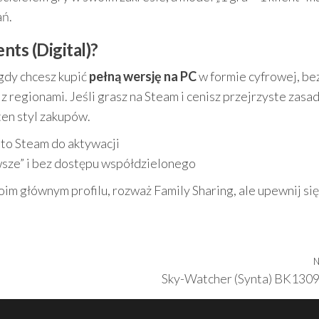
ań.
nts (Digital)?
gdy chcesz kupić
pełną wersję na PC
w formie cyfrowej, be
regionami. Jeśli grasz na Steam i cenisz przejrzyste zasa
ten styl zakupów.
to Steam do aktywacji
awsze” i bez dostępu współdzielonego
oim głównym profilu, rozważ Family Sharing, ale upewnij się
N
Sky-Watcher (Synta) BK13