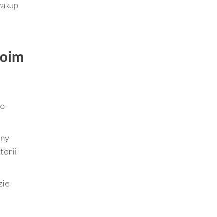
zakup
woim
to
nny
torii
zie