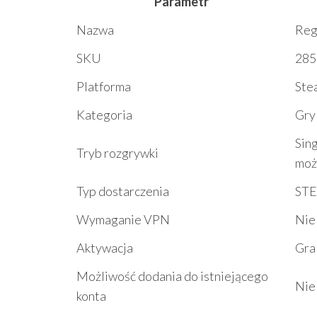
Parametr
Nazwa
Reg
SKU
285
Platforma
Ste
Kategoria
Gry
Sing
Tryb rozgrywki
moż
Typ dostarczenia
STE
Wymaganie VPN
Nie
Aktywacja
Gra
Możliwość dodania do istniejącego
Nie
konta