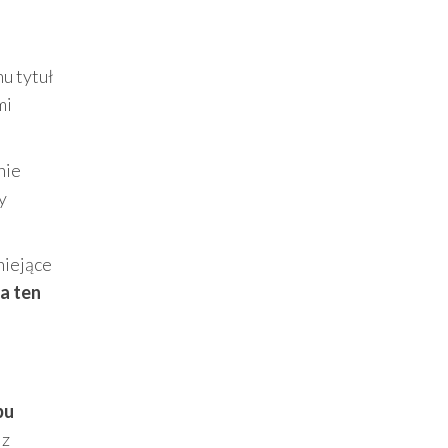
mu tytuł
mi
nie
y
niejące
a ten
pu
 z