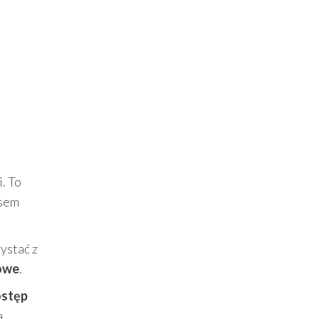
. To
esem
ystać z
owe
.
ostęp
a