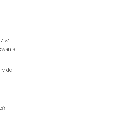
ja w
nowania
any do
i
zeń