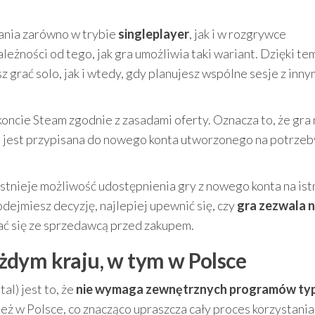
ania zarówno w trybie
singleplayer
, jak i w rozgrywce
leżności od tego, jak gra umożliwia taki wariant. Dzięki te
grać solo, jak i wtedy, gdy planujesz wspólne sesje z inny
oncie Steam zgodnie z zasadami oferty. Oznacza to, że gra 
lko jest przypisana do nowego konta utworzonego na potrzeb
istnieje możliwość udostępnienia gry z nowego konta na ist
dejmiesz decyzję, najlepiej upewnić się, czy
gra zezwala n
ać się ze sprzedawcą przed zakupem.
żdym kraju, w tym w Polsce
l) jest to, że
nie wymaga zewnętrznych programów ty
ież w Polsce, co znacząco upraszcza cały proces korzystania