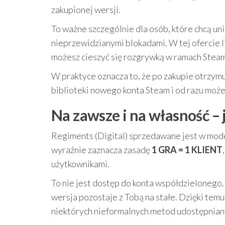
zakupionej wersji.
To ważne szczególnie dla osób, które chcą un
nieprzewidzianymi blokadami. W tej ofercie l
możesz cieszyć się rozgrywką w ramach Steam
W praktyce oznacza to, że po zakupie otrzymu
biblioteki nowego konta Steam i od razu może
Na zawsze i na własność – j
Regiments (Digital) sprzedawane jest w mod
wyraźnie zaznacza zasadę
1 GRA = 1 KLIENT
użytkownikami.
To nie jest dostęp do konta współdzielonego. P
wersja pozostaje z Tobą na stałe. Dzięki tem
niektórych nieformalnych metod udostępnian