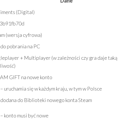
Dane
iments (Digital)
3b91fb70d
am (wersja cyfrowa)
 do pobrania na PC
leplayer + Multiplayer (w zależności czy gra daje taką
liwość)
AM GIFT na nowe konto
 – uruchamia się w każdym kraju, w tym w Polsce
 dodana do Biblioteki nowego konta Steam
 – konto musi być nowe