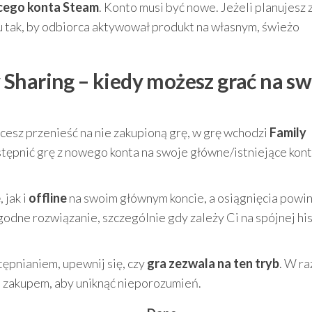
ącego konta Steam
. Konto musi być nowe. Jeżeli planujesz 
u tak, by odbiorca aktywował produkt na własnym, świeżo
Sharing – kiedy możesz grać na s
hcesz przenieść na nie zakupioną grę, w grę wchodzi
Family
stępnić grę z nowego konta na swoje główne/istniejące kon
e
, jak i
offline
na swoim głównym koncie, a osiągnięcia powi
odne rozwiązanie, szczególnie gdy zależy Ci na spójnej his
ępnianiem, upewnij się, czy
gra zezwala na ten tryb
. W ra
 zakupem, aby uniknąć nieporozumień.