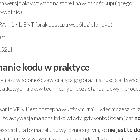
na wersja aktywowana na stałe i na własność kupującego
żywotnio)
RA = 1 KLIENT (brak dostępu współdzielonego)
am
.52 zł
manie kodu w praktyce
ymasz wiadomość zawierającą grę oraz instrukcję aktywacji
odatkowych kroków technicznych poza standardowym proc
wania VPN i jest dostępna w każdym kraju, więc możesz korz
, że aktywacja ma sens tylko wtedy, gdy konto Steam jest
n
zasadach, ta forma zakupu wyróżnia się tym, że
nie jest to d
ścicielem gry w swoim zakresie, a model „1 gra = 1 klient” m