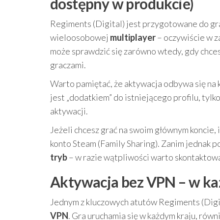
dostępny w produkcie)
Regiments (Digital) jest przygotowane do gr
wieloosobowej
multiplayer
– oczywiście w za
może sprawdzić się zarówno wtedy, gdy chcesz 
graczami.
Warto pamiętać, że aktywacja odbywa się na k
jest „dodatkiem” do istniejącego profilu, ty
aktywacji.
Jeżeli chcesz grać na swoim głównym koncie, 
konto Steam (Family Sharing). Zanim jednak po
tryb
– w razie wątpliwości warto skontaktow
Aktywacja bez VPN – w ka
Jednym z kluczowych atutów Regiments (Digita
VPN
. Gra uruchamia się w każdym kraju, równ