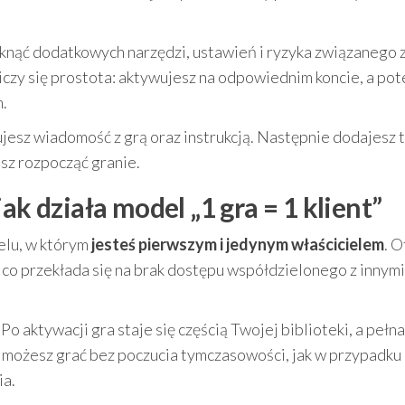
iknąć dodatkowych narzędzi, ustawień i ryzyka związanego 
iczy się prostota: aktywujesz na odpowiednim koncie, a po
.
jesz wiadomość z grą oraz instrukcją. Następnie dodajesz t
sz rozpocząć granie.
ak działa model „1 gra = 1 klient”
elu, w którym
jesteś pierwszym i jedynym właścicielem
. O
, co przekłada się na brak dostępu współdzielonego z innymi
o aktywacji gra staje się częścią Twojej biblioteki, a pełna
u możesz grać bez poczucia tymczasowości, jak w przypadku
ia.