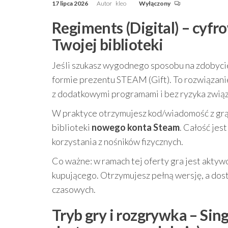
17 lipca 2026
Autor
kleo
Wyłączony
Regiments (Digital) – cyfr
Twojej biblioteki
Jeśli szukasz wygodnego sposobu na zdobycie
formie prezentu STEAM (Gift). To rozwiązani
z dodatkowymi programami i bez ryzyka związ
W praktyce otrzymujesz kod/wiadomość z grą o
biblioteki
nowego konta Steam
. Całość jes
korzystania z nośników fizycznych.
Co ważne: w ramach tej oferty gra jest aktywo
kupującego. Otrzymujesz pełną wersję, a dos
czasowych.
Tryb gry i rozgrywka – Sing