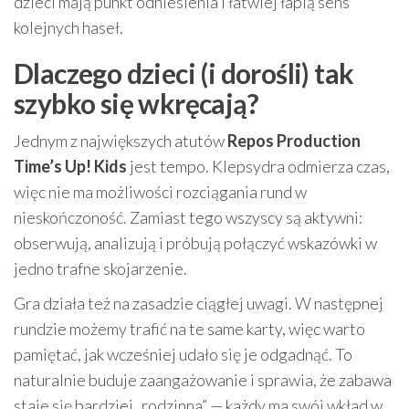
dzieci mają punkt odniesienia i łatwiej łapią sens
kolejnych haseł.
Dlaczego dzieci (i dorośli) tak
szybko się wkręcają?
Jednym z największych atutów
Repos Production
Time’s Up! Kids
jest tempo. Klepsydra odmierza czas,
więc nie ma możliwości rozciągania rund w
nieskończoność. Zamiast tego wszyscy są aktywni:
obserwują, analizują i próbują połączyć wskazówki w
jedno trafne skojarzenie.
Gra działa też na zasadzie ciągłej uwagi. W następnej
rundzie możemy trafić na te same karty, więc warto
pamiętać, jak wcześniej udało się je odgadnąć. To
naturalnie buduje zaangażowanie i sprawia, że zabawa
staje się bardziej „rodzinna” — każdy ma swój wkład w