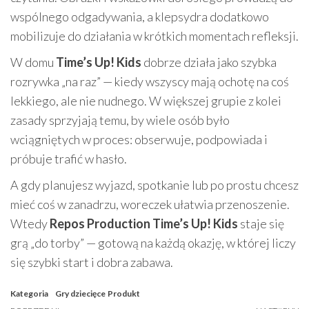
wspólnego odgadywania, a klepsydra dodatkowo
mobilizuje do działania w krótkich momentach refleksji.
W domu
Time’s Up! Kids
dobrze działa jako szybka
rozrywka „na raz” — kiedy wszyscy mają ochotę na coś
lekkiego, ale nie nudnego. W większej grupie z kolei
zasady sprzyjają temu, by wiele osób było
wciągniętych w proces: obserwuje, podpowiada i
próbuje trafić w hasło.
A gdy planujesz wyjazd, spotkanie lub po prostu chcesz
mieć coś w zanadrzu, woreczek ułatwia przenoszenie.
Wtedy
Repos Production Time’s Up! Kids
staje się
grą „do torby” — gotową na każdą okazję, w której liczy
się szybki start i dobra zabawa.
Kategoria
Gry dziecięce
Produkt