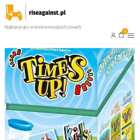
Przejdź
do
treści
Najlepsze gry w konkurencyjnych cenach
0