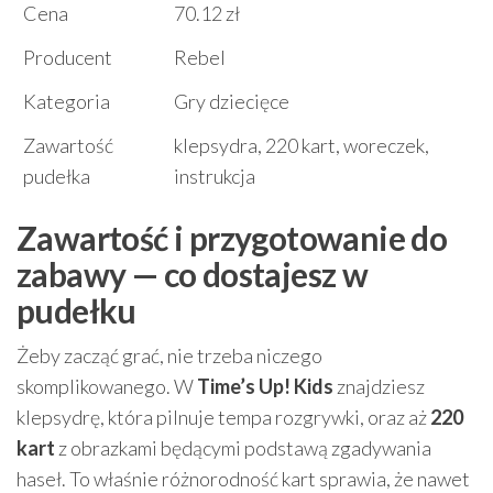
Cena
70.12 zł
Producent
Rebel
Kategoria
Gry dziecięce
Zawartość
klepsydra, 220 kart, woreczek,
pudełka
instrukcja
Zawartość i przygotowanie do
zabawy — co dostajesz w
pudełku
Żeby zacząć grać, nie trzeba niczego
skomplikowanego. W
Time’s Up! Kids
znajdziesz
klepsydrę, która pilnuje tempa rozgrywki, oraz aż
220
kart
z obrazkami będącymi podstawą zgadywania
haseł. To właśnie różnorodność kart sprawia, że nawet