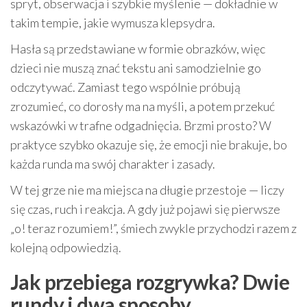
spryt, obserwacja i szybkie myślenie — dokładnie w
takim tempie, jakie wymusza klepsydra.
Hasła są przedstawiane w formie obrazków, więc
dzieci nie muszą znać tekstu ani samodzielnie go
odczytywać. Zamiast tego wspólnie próbują
zrozumieć, co dorosły ma na myśli, a potem przekuć
wskazówki w trafne odgadnięcia. Brzmi prosto? W
praktyce szybko okazuje się, że emocji nie brakuje, bo
każda runda ma swój charakter i zasady.
W tej grze nie ma miejsca na długie przestoje — liczy
się czas, ruch i reakcja. A gdy już pojawi się pierwsze
„o! teraz rozumiem!”, śmiech zwykle przychodzi razem z
kolejną odpowiedzią.
Jak przebiega rozgrywka? Dwie
rundy i dwa sposoby