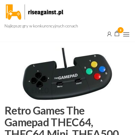
Przejdź
do
treści
Najlepsze gry w konkurencyjnych cenach
0
Retro Games The
Gamepad THEC64,
THEC64 Mini, THEA500