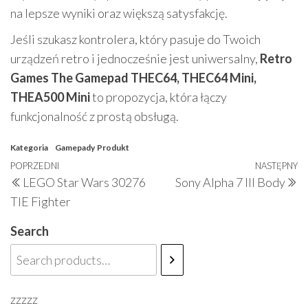
na lepsze wyniki oraz większą satysfakcję.
Jeśli szukasz kontrolera, który pasuje do Twoich
urządzeń retro i jednocześnie jest uniwersalny,
Retro
Games The Gamepad THEC64, THEC64 Mini,
THEA500 Mini
to propozycja, która łączy
funkcjonalność z prostą obsługą.
Kategoria
Gamepady
Produkt
Nawigacja
Poprzedni
POPRZEDNI
NASTĘPNY
N
LEGO Star Wars 30276
Sony Alpha 7 III Body
wpisu
wpis
w
TIE Fighter
Search
zzzzz