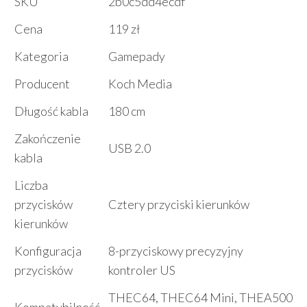
SKU
2b0c5dd4ecdf
Cena
119 zł
Kategoria
Gamepady
Producent
Koch Media
Długość kabla
180 cm
Zakończenie
USB 2.0
kabla
Liczba
przycisków
Cztery przyciski kierunków
kierunków
Konfiguracja
8-przyciskowy precyzyjny
przycisków
kontroler US
THEC64, THEC64 Mini, THEA500