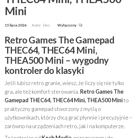
Mini
15 lipca 2026
Autor
kleo
Wyłączony
Retro Games The Gamepad
THEC64, THEC64 Mini,
THEA500 Mini – wygodny
kontroler do klasyki
Jeśli lubisz retro granie, wiesz, że liczy się nie tylko
gra, ale też komfort sterowania.
Retro Games The
Gamepad THEC64, THEC64 Mini, THEA500 Mini
to
praktyczny gamepad stworzony z myślą o
użytkownikach, którzy chcą grać płynnie i precyzyjnie –
zarówno na urządzeniach retro, jak i na komputerze.
To kontroler od
Koch Media
, przeznaczony do