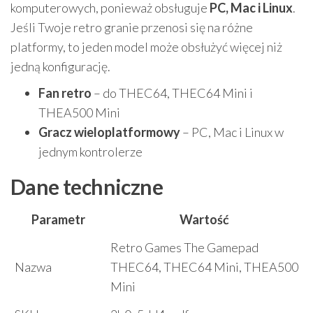
komputerowych, ponieważ obsługuje
PC, Mac i Linux
.
Jeśli Twoje retro granie przenosi się na różne
platformy, to jeden model może obsłużyć więcej niż
jedną konfigurację.
Fan retro
– do THEC64, THEC64 Mini i
THEA500 Mini
Gracz wieloplatformowy
– PC, Mac i Linux w
jednym kontrolerze
Dane techniczne
Parametr
Wartość
Retro Games The Gamepad
Nazwa
THEC64, THEC64 Mini, THEA500
Mini