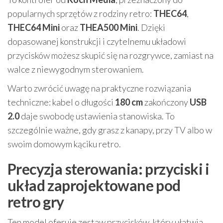
popularnych sprzętów z rodziny retro:
THEC64
,
THEC64 Mini
oraz
THEA500 Mini
. Dzięki
dopasowanej konstrukcji i czytelnemu układowi
przycisków możesz skupić się na rozgrywce, zamiast na
walce z niewygodnym sterowaniem.
Warto zwrócić uwagę na praktyczne rozwiązania
techniczne: kabel o długości
180 cm
zakończony
USB
2.0
daje swobodę ustawienia stanowiska. To
szczególnie ważne, gdy grasz z kanapy, przy TV albo w
swoim domowym kąciku retro.
Precyzja sterowania: przyciski i
układ zaprojektowane pod
retro gry
Ten model oferuje zestaw przycisków, który ułatwia