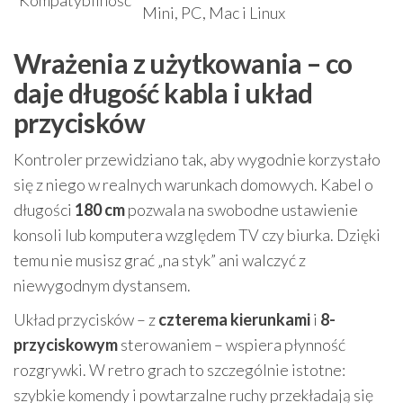
Kompatybilność
Mini, PC, Mac i Linux
Wrażenia z użytkowania – co
daje długość kabla i układ
przycisków
Kontroler przewidziano tak, aby wygodnie korzystało
się z niego w realnych warunkach domowych. Kabel o
długości
180 cm
pozwala na swobodne ustawienie
konsoli lub komputera względem TV czy biurka. Dzięki
temu nie musisz grać „na styk” ani walczyć z
niewygodnym dystansem.
Układ przycisków – z
czterema kierunkami
i
8-
przyciskowym
sterowaniem – wspiera płynność
rozgrywki. W retro grach to szczególnie istotne:
szybkie komendy i powtarzalne ruchy przekładają się