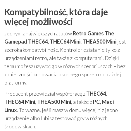
Kompatybilność, która daje
więcej możliwości
Jednym z największych atutów
Retro Games The
Gamepad THEC64, THEC64 Mini, THEA500 Mini
jest
szeroka kompatybilność. Kontroler działa nie tylko z
urządzeniami retro, ale także z komputerami. Dzięki
temu możesz używać go w różnych scenariuszach – bez
konieczności kupowania osobnego sprzętu do każdej
platformy.
Producent przewidział współpracę z
THEC64
,
THEC64 Mini
,
THEA500 Mini
, a także z
PC, Mac i
Linux
. To ważne, jeśli masz w domu więcej niż jedno
urządzenie albo lubisz testować gry w różnych
środowiskach.