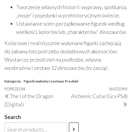
Tworzenie własnych historii: wyprawy, spotkania,
„misje” i pojedynki w prehistorycznym świecie.
Ustawianie scen: porządkowanie figurek według
wielkości, kolorów lub „charakterów” dinozaurów.
Kolorowe i realistycznie wykonane figurki zachęcają
do zabawy bez potrzeby dodatkowych akcesoriów.
Wystarczy przestrzeń na podłodze, własna
wyobraźnia i zestaw 12 dinozaurów, by zacząć.
Kategoria
Figurki makiety i zestawy
Produkt
Nawigacja
Poprzedni
POPRZEDNI
NASTĘPNY
N
The I of the Dragon
Alchemic Cutie (Gra PS4)
wpisu
wpis
w
(Digital)
Search