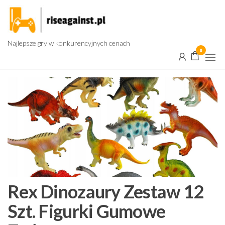
Przejdź
do
treści
Najlepsze gry w konkurencyjnych cenach
0
Rex Dinozaury Zestaw 12
Szt. Figurki Gumowe