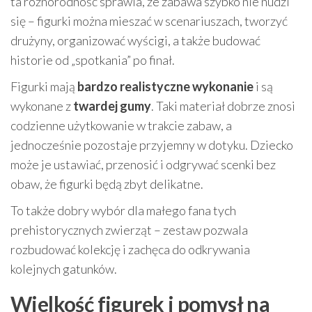
ta różnorodność sprawia, że zabawa szybko nie nudzi
się – figurki można mieszać w scenariuszach, tworzyć
drużyny, organizować wyścigi, a także budować
historie od „spotkania” po finał.
Figurki mają
bardzo realistyczne wykonanie
i są
wykonane z
twardej gumy
. Taki materiał dobrze znosi
codzienne użytkowanie w trakcie zabaw, a
jednocześnie pozostaje przyjemny w dotyku. Dziecko
może je ustawiać, przenosić i odgrywać scenki bez
obaw, że figurki będą zbyt delikatne.
To także dobry wybór dla małego fana tych
prehistorycznych zwierząt – zestaw pozwala
rozbudować kolekcję i zachęca do odkrywania
kolejnych gatunków.
Wielkość figurek i pomysł na