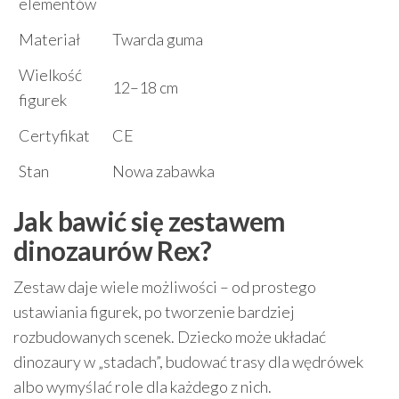
elementów
Materiał
Twarda guma
Wielkość
12–18 cm
figurek
Certyfikat
CE
Stan
Nowa zabawka
Jak bawić się zestawem
dinozaurów Rex?
Zestaw daje wiele możliwości – od prostego
ustawiania figurek, po tworzenie bardziej
rozbudowanych scenek. Dziecko może układać
dinozaury w „stadach”, budować trasy dla wędrówek
albo wymyślać role dla każdego z nich.