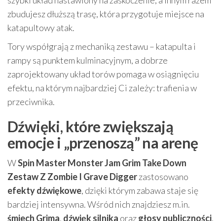
zbudujesz dłuższą trasę, która przygotuje miejsce na
katapultowy atak.
Tory współgrają z mechaniką zestawu – katapulta i
rampy są punktem kulminacyjnym, a dobrze
zaprojektowany układ torów pomaga w osiągnięciu
efektu, na którym najbardziej Ci zależy: trafienia w
przeciwnika.
Dźwięki, które zwiększają
emocje i „przenoszą” na arenę
W
Spin Master Monster Jam Grim Take Down
Zestaw Z Zombie I Grave Digger
zastosowano
efekty dźwiękowe
, dzięki którym zabawa staje się
bardziej intensywna. Wśród nich znajdziesz m.in.
śmiech Grima
,
dźwięk silnika
oraz
głosy publiczności
,