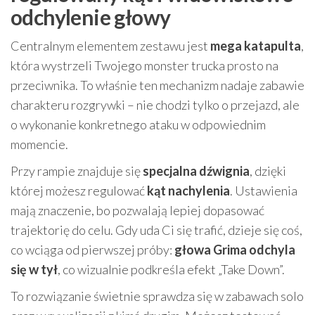
odchylenie głowy
Centralnym elementem zestawu jest
mega katapulta
,
która wystrzeli Twojego monster trucka prosto na
przeciwnika. To właśnie ten mechanizm nadaje zabawie
charakteru rozgrywki – nie chodzi tylko o przejazd, ale
o wykonanie konkretnego ataku w odpowiednim
momencie.
Przy rampie znajduje się
specjalna dźwignia
, dzięki
której możesz regulować
kąt nachylenia
. Ustawienia
mają znaczenie, bo pozwalają lepiej dopasować
trajektorię do celu. Gdy uda Ci się trafić, dzieje się coś,
co wciąga od pierwszej próby:
głowa Grima odchyla
się w tył
, co wizualnie podkreśla efekt „Take Down”.
To rozwiązanie świetnie sprawdza się w zabawach solo