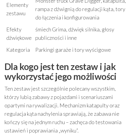
Monster truck Grave Digger, katapulta,
Elementy
rampa z dźwignią do regulacji kąta, tory
zestawu
do łączenia i konfigurowania
Efekty
śmiech Grima, dźwięk silnika, głosy
dźwiękowe
publiczności i inne
Kategoria
Parkingi garaże i tory wyścigowe
Dla kogo jest ten zestaw i jak
wykorzystać jego możliwości
Ten zestaw jest szczególnie polecany wszystkim,
którzy lubią zabawy z pojazdami i scenariuszami
opartymi na rywalizacji. Mechanizm katapulty oraz
regulacja kąta nachylenia sprawiają, że zabawa nie
kończy się na jednym ruchu – zachęca do testowania
ustawień i poprawiania „wyniku”.