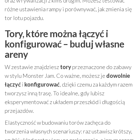
oraz w rywalizacji z kimś drugim. Możesz testować
różne ustawienia rampy i porównywać, jak zmienia się
tor lotu pojazdu.
Tory, które można łączyć i
konfigurować – buduj własne
areny
W zestawie znajdziesz
tory
przeznaczone do zabawy
w stylu Monster Jam. Co ważne, możesz je
dowolnie
łączyć
i
konfigurować
, dzięki czemu za każdym razem
tworzysz inną trasę. To idealne, gdy lubisz
eksperymentować z układem przeszkód i długością
przejazdów.
Elastyczność w budowaniu torów zachęca do
tworzenia własnych scenariuszy: raz ustawisz krótszy,
szybki układ nastawiony na zaskoczenie, a innym razem