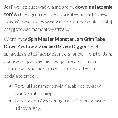
Jeśli wolisz budować własne areny,
dowolne łączenie
torów
daje ogromne pole do kreatywności. Możesz
układać trasę tak, by wzmocnić efekt uderzenia i lepiej
przygotować moment wystrzału.
W praktyce
Spin Master Monster Jam Grim Take
Down Zestaw Z Zombie I Grave Digger
świetnie
sprawdza się też jako prezent dla fanów Monster Jam,
ponieważ łączy wierne nawiązanie do znanych
pojazdów, dynamiczną mechanikę oraz dźwięki
dodające emocji.
Reguluj kąt rampy dźwignią, aby celować w
Grim’a skuteczniej.
Łącz tory w różne konfiguracje i twórz własne
układy areny.