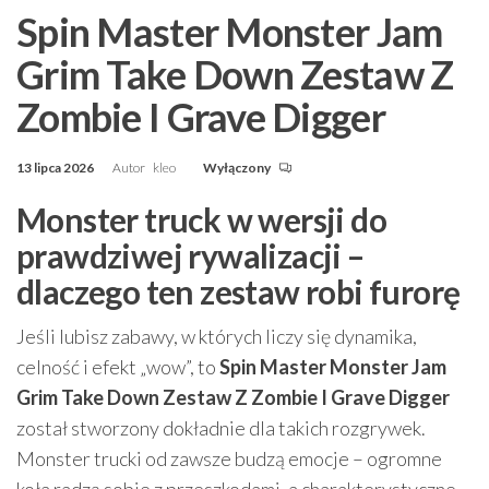
Spin Master Monster Jam
Grim Take Down Zestaw Z
Zombie I Grave Digger
13 lipca 2026
Autor
kleo
Wyłączony
Monster truck w wersji do
prawdziwej rywalizacji –
dlaczego ten zestaw robi furorę
Jeśli lubisz zabawy, w których liczy się dynamika,
celność i efekt „wow”, to
Spin Master Monster Jam
Grim Take Down Zestaw Z Zombie I Grave Digger
został stworzony dokładnie dla takich rozgrywek.
Monster trucki od zawsze budzą emocje – ogromne
koła radzą sobie z przeszkodami, a charakterystyczne