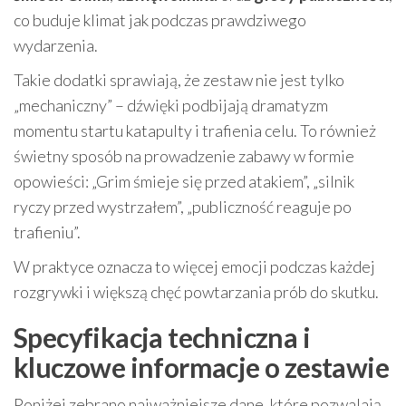
co buduje klimat jak podczas prawdziwego
wydarzenia.
Takie dodatki sprawiają, że zestaw nie jest tylko
„mechaniczny” – dźwięki podbijają dramatyzm
momentu startu katapulty i trafienia celu. To również
świetny sposób na prowadzenie zabawy w formie
opowieści: „Grim śmieje się przed atakiem”, „silnik
ryczy przed wystrzałem”, „publiczność reaguje po
trafieniu”.
W praktyce oznacza to więcej emocji podczas każdej
rozgrywki i większą chęć powtarzania prób do skutku.
Specyfikacja techniczna i
kluczowe informacje o zestawie
Poniżej zebrano najważniejsze dane, które pozwalają