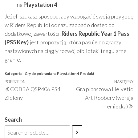
na
Playstation 4
Jeżeli szukasz sposobu, aby wzbogacić swoją przygodę
w Riders Republic i od razu zadbać o dostęp do
dodatkowej zawartości,
Riders Republic Year 1 Pass
(PS5 Key)
jest propozycją, która pasuje do graczy
nastawionych na ciągły rozwój biblioteki i regularne
granie.
Kategoria
Gry do pobrania na Playstation 4
Produkt
Nawigacja
Poprzedni
POPRZEDNI
NASTĘPNY
N
COBRA QSP406 PS4
Gra planszowa Helvetiq
wpisu
wpis
w
Zielony
Art Robbery (wersja
niemiecka)
Search