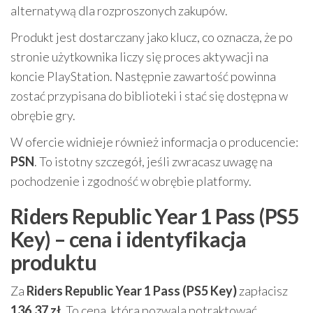
alternatywą dla rozproszonych zakupów.
Produkt jest dostarczany jako klucz, co oznacza, że po
stronie użytkownika liczy się proces aktywacji na
koncie PlayStation. Następnie zawartość powinna
zostać przypisana do biblioteki i stać się dostępna w
obrębie gry.
W ofercie widnieje również informacja o producencie:
PSN
. To istotny szczegół, jeśli zwracasz uwagę na
pochodzenie i zgodność w obrębie platformy.
Riders Republic Year 1 Pass (PS5
Key) – cena i identyfikacja
produktu
Za
Riders Republic Year 1 Pass (PS5 Key)
zapłacisz
136.37 zł
. To cena, która pozwala potraktować