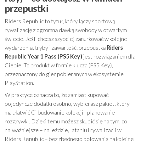
przepustki
Riders Republic to tytuł, który łączy sportową
rywalizację z ogromną dawką swobody w otwartym
świecie. Jeśli chcesz szybciej zanurkować w kolejne
wydarzenia, tryby i zawartość, przepustka
Riders
Republic Year 1 Pass (PS5 Key)
jest rozwiązaniem dla
Ciebie. To produkt w formie klucza (PS5 Key),
przeznaczony do gier pobieranych w ekosystemie
PlayStation.
W praktyce oznacza to, że zamiast kupować
pojedyncze dodatki osobno, wybierasz pakiet, który
ma ułatwić Ci budowanie kolekcji i planowanie
rozgrywki. Dzięki temu możesz skupić się na tym, co
najważniejsze – na jeździe, lataniu i rywalizacji w
Riders Republic – bez zbędnego polowania na kolejne