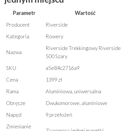
Parametr
Wartość
Producent
Riverside
Kategoria
Rowery
Riverside Trekkingowy Riverside
Nazwa
500 Szary
SKU
a5e84c2716a9
Cena
1399 zł
Rama
Aluminiowa, uniwersalna
Obręcze
Dwukomorowe, aluminiowe
Napęd
9 przełożeń
Zmienianie
Za pomocą jednej manetki