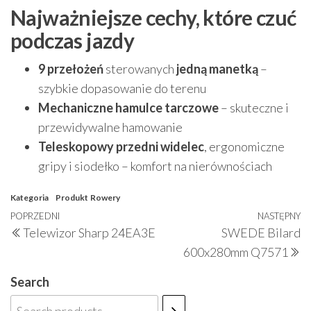
Najważniejsze cechy, które czuć
podczas jazdy
9 przełożeń
sterowanych
jedną manetką
–
szybkie dopasowanie do terenu
Mechaniczne hamulce tarczowe
– skuteczne i
przewidywalne hamowanie
Teleskopowy przedni widelec
, ergonomiczne
gripy i siodełko – komfort na nierównościach
Kategoria
Produkt
Rowery
Nawigacja
Poprzedni
POPRZEDNI
NASTĘPNY
N
Telewizor Sharp 24EA3E
SWEDE Bilard
wpisu
wpis
w
600x280mm Q7571
Search