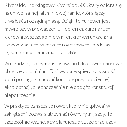
Riverside Trekkingowy Riverside 500 Szary opiera się
na uniwersalnej, aluminiowej ramie, która łączy
trwałość z rozsądną masą. Dzięki temu rower jest
łatwiejszy w prowadzeniu i lepiej reaguje na ruch
kierownicy, szczególnie w miejskich warunkach: na
skrzyżowaniach, w korkach rowerowych i podczas
dynamicznego omijania przeszkód.
W układzie jezdnym zastosowano także dwukomorowe
obręcze z aluminium. Taki wybór wspiera sztywność
koła i pomaga zachować kontrolę przy codziennej
eksploatacji, a jednocześnie nie obciąża konstrukcji
niepotrzebnie.
W praktyce oznacza to rower, który nie „pływa” w
zakrętach i pozwala utrzymać równy rytm jazdy. To
szczególnie ważne, gdy planujesz dłuższe przejazdy