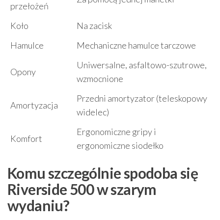
przełożeń
Koło
Na zacisk
Hamulce
Mechaniczne hamulce tarczowe
Uniwersalne, asfaltowo-szutrowe,
Opony
wzmocnione
Przedni amortyzator (teleskopowy
Amortyzacja
widelec)
Ergonomiczne gripy i
Komfort
ergonomiczne siodełko
Komu szczególnie spodoba się
Riverside 500 w szarym
wydaniu?