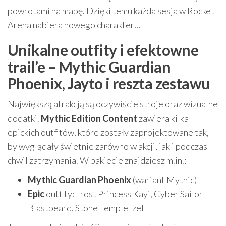
powrotami na mapę. Dzięki temu każda sesja w Rocket
Arena nabiera nowego charakteru.
Unikalne outfity i efektowne
trail’e – Mythic Guardian
Phoenix, Jayto i reszta zestawu
Największą atrakcją są oczywiście stroje oraz wizualne
dodatki.
Mythic Edition Content
zawiera kilka
epickich outfitów, które zostały zaprojektowane tak,
by wyglądały świetnie zarówno w akcji, jak i podczas
chwil zatrzymania. W pakiecie znajdziesz m.in.:
Mythic Guardian Phoenix
(wariant Mythic)
Epic
outfity: Frost Princess Kayi, Cyber Sailor
Blastbeard, Stone Temple Izell