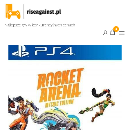
Przejdź
do
treści
Najlepsze gry w konkurencyjnych cenach
0