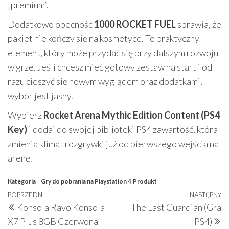
„premium”.
Dodatkowo obecność
1000 ROCKET FUEL
sprawia, że
pakiet nie kończy się na kosmetyce. To praktyczny
element, który może przydać się przy dalszym rozwoju
w grze. Jeśli chcesz mieć gotowy zestaw na start i od
razu cieszyć się nowym wyglądem oraz dodatkami,
wybór jest jasny.
Wybierz
Rocket Arena Mythic Edition Content (PS4
Key)
i dodaj do swojej biblioteki PS4 zawartość, która
zmienia klimat rozgrywki już od pierwszego wejścia na
arenę.
Kategoria
Gry do pobrania na Playstation 4
Produkt
Nawigacja
Poprzedni
POPRZEDNI
NASTĘPNY
N
Konsola Ravo Konsola
The Last Guardian (Gra
wpisu
wpis
w
X7 Plus 8GB Czerwona
PS4)