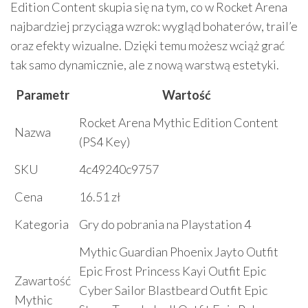
Edition Content skupia się na tym, co w Rocket Arena
najbardziej przyciąga wzrok: wygląd bohaterów, trail’e
oraz efekty wizualne. Dzięki temu możesz wciąż grać
tak samo dynamicznie, ale z nową warstwą estetyki.
Parametr
Wartość
Rocket Arena Mythic Edition Content
Nazwa
(PS4 Key)
SKU
4c49240c9757
Cena
16.51 zł
Kategoria
Gry do pobrania na Playstation 4
Mythic Guardian Phoenix Jayto Outfit
Epic Frost Princess Kayi Outfit Epic
Zawartość
Cyber Sailor Blastbeard Outfit Epic
Mythic