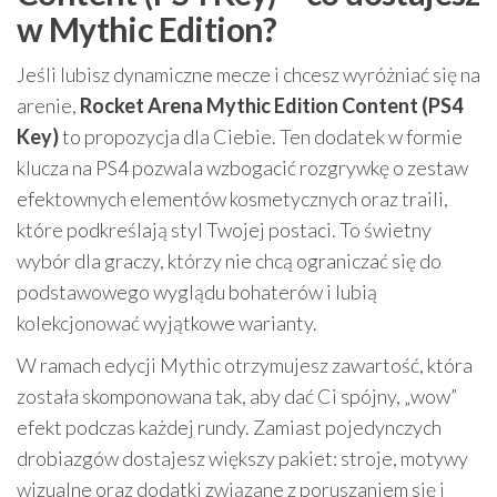
w Mythic Edition?
Jeśli lubisz dynamiczne mecze i chcesz wyróżniać się na
arenie,
Rocket Arena Mythic Edition Content (PS4
Key)
to propozycja dla Ciebie. Ten dodatek w formie
klucza na PS4 pozwala wzbogacić rozgrywkę o zestaw
efektownych elementów kosmetycznych oraz traili,
które podkreślają styl Twojej postaci. To świetny
wybór dla graczy, którzy nie chcą ograniczać się do
podstawowego wyglądu bohaterów i lubią
kolekcjonować wyjątkowe warianty.
W ramach edycji Mythic otrzymujesz zawartość, która
została skomponowana tak, aby dać Ci spójny, „wow”
efekt podczas każdej rundy. Zamiast pojedynczych
drobiazgów dostajesz większy pakiet: stroje, motywy
wizualne oraz dodatki związane z poruszaniem się i