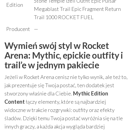
Stone Temple Izell Outfit Epic Pulsar
Edition
Megablast Trail Epic Fragment Return
Trail 1000 ROCKET FUEL
Producent
—
Wymień swój styl w Rocket
Arena: Mythic, epickie outfity i
trail’e w jednym pakiecie
Jeżeli w Rocket Arena cenisz nie tylko wynik, ale też to,
jak prezentuje się Twoja postać, ten dodatek jest
stworzony właśnie dla Ciebie.
Mythic Edition
Content
łączy elementy, które są najbardziej
widoczne w trakcie rozgrywki: outfity oraz efekty
śladów. Dzięki temu Twoja postać wyróżnia się na tle
innych graczy, a każda akcja wygląda bardziej