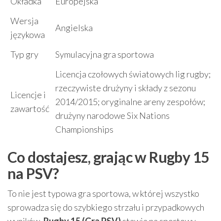
Okładka
Europejska
Wersja
Angielska
językowa
Typ gry
Symulacyjna gra sportowa
Licencja czołowych światowych lig rugby;
rzeczywiste drużyny i składy z sezonu
Licencje i
2014/2015; oryginalne areny zespołów;
zawartość
drużyny narodowe Six Nations
Championships
Co dostajesz, grając w Rugby 15
na PSV?
To nie jest typowa gra sportowa, w której wszystko
sprowadza się do szybkiego strzału i przypadkowych