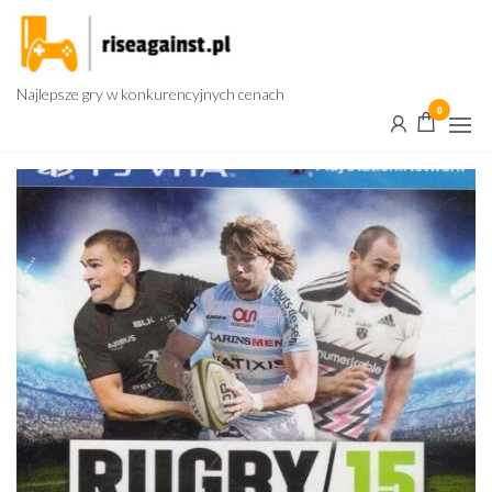
Przejdź
do
treści
Najlepsze gry w konkurencyjnych cenach
0