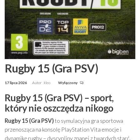
Rugby 15 (Gra PSV)
17 lipca 2026
Autor
kleo
Wyłączony
Rugby 15 (Gra PSV) – sport,
który nie oszczędza nikogo
Rugby 15 (Gra PSV)
to symulacyjna gra sportowa
przenosząca na konsolę PlayStation Vita emocje i
dynamikę rugby – dyscypliny znanej z twardych starć,