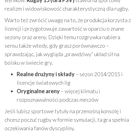
wyników.
Rugby 15 (Gra PSV)
stawia na sportowy
realizm i widowiskowość charakterystyczną dla rugby.
Warto też zwrócić uwagę na to, że produkcja korzysta z
licencji i przygotowuje zawartość w oparciu o znane
sezony oraz areny. Dzięki temu rozgrywka nabiera
sensu także wtedy, gdy grasz porównawczo –
sprawdzając, jak wygląda „prawdziwy” układ sił na
boisku w świecie gry.
Realne drużyny i składy
– sezon 2014/2015 i
licencje światowych lig
Oryginalne areny
– więcej klimatu i
rozpoznawalności podczas meczów
Jeśli lubisz sportowe tytuły na przenośną konsolę i
chcesz poczuć rugby w formie symulacji, ta gra spełnia
oczekiwania fanów dyscypliny.