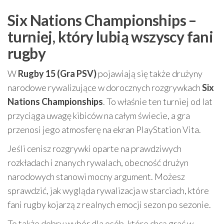
Six Nations Championships –
turniej, który lubią wszyscy fani
rugby
W
Rugby 15 (Gra PSV)
pojawiają się także drużyny
narodowe rywalizujące w dorocznych rozgrywkach
Six
Nations Championships
. To właśnie ten turniej od lat
przyciąga uwagę kibiców na całym świecie, a gra
przenosi jego atmosferę na ekran PlayStation Vita.
Jeśli cenisz rozgrywki oparte na prawdziwych
rozkładach i znanych rywalach, obecność drużyn
narodowych stanowi mocny argument. Możesz
sprawdzić, jak wygląda rywalizacja w starciach, które
fani rugby kojarzą z realnych emocji sezon po sezonie.
To także dobry wybór dla osób, które chcą grać w