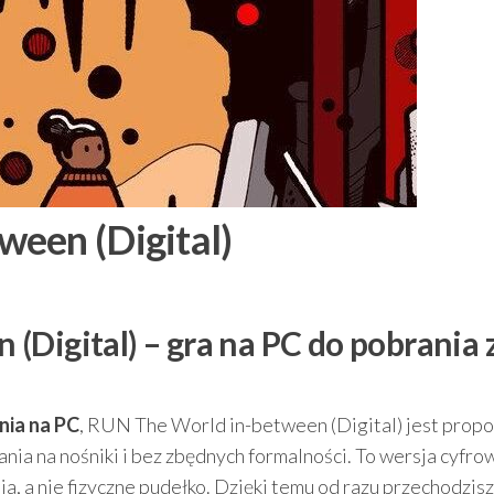
een (Digital)
(Digital) – gra na PC do pobrania 
nia na PC
, RUN The World in-between (Digital) jest propo
ania na nośniki i bez zbędnych formalności. To wersja cyfro
a, a nie fizyczne pudełko. Dzięki temu od razu przechodzis