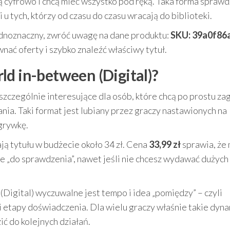
 cyfrowo i chcą mieć wszystko pod ręką. Taka forma sprawd
i u tych, którzy od czasu do czasu wracają do biblioteki.
 jednoznaczny, zwróć uwagę na dane produktu:
SKU: 39a0f86
wnać oferty i szybko znaleźć właściwy tytuł.
ld in-between (Digital)?
zczególnie interesujące dla osób, które chcą po prostu za
nia. Taki format jest lubiany przez graczy nastawionych na
zgrywkę.
ją tytułu w budżecie około 34 zł. Cena
33,99 zł
sprawia, że
cie „do sprawdzenia”, nawet jeśli nie chcesz wydawać dużych
gital) wyczuwalne jest tempo i idea „pomiędzy” – czyli
i etapy doświadczenia. Dla wielu graczy właśnie takie dyn
ić do kolejnych działań.