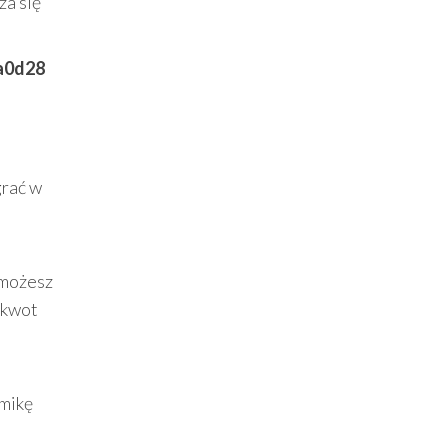
za się
a0d28
grać w
 możesz
 kwot
amikę