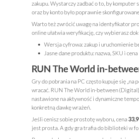
zakupu. Wystarczy zadbać o to, by komputer 
oraz by konto było poprawnie skonfigurowane
Warto też zwrócić uwagę na identyfikator pr
online ułatwia weryfikację, czy wybierasz dok
Wersja cyfrowa: zakup i uruchomienie bez
Jasne dane produktu: nazwa, SKU i cena
RUN The World in-between (
Gry do pobrania na PC często kupuje się „na pó
wracać. RUN The World in-between (Digital
nastawione na aktywność i dynamiczne tempo r
konkretną dawkę wrażeń.
Jeśli cenisz sobie prostotę wyboru, cena
33,9
jest prosta. A gdy gra trafia do biblioteki w