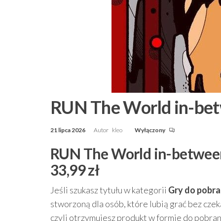
RUN The World in-betw
21 lipca 2026
Autor
kleo
Wyłączony
RUN The World in-between 
33,99 zł
Jeśli szukasz tytułu w kategorii
Gry do pobra
stworzoną dla osób, które lubią grać bez czek
czyli otrzymujesz produkt w formie do pobrani