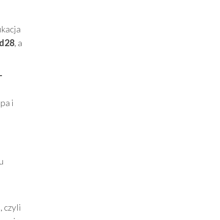
ikacja
0d28
, a
-
pa i
u
 czyli