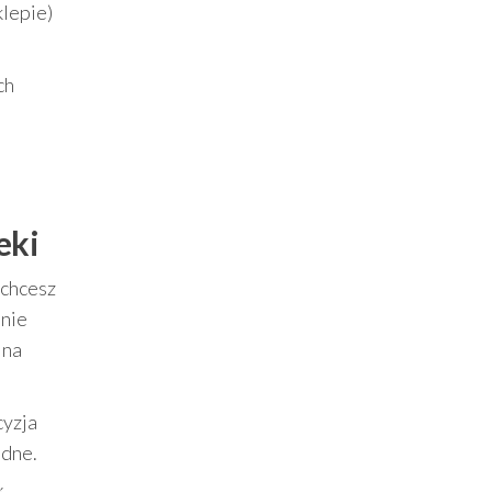
klepie)
ch
eki
 chcesz
enie
 na
cyzja
odne.