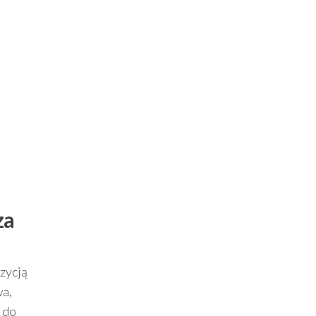
za
zycją
wa,
z do