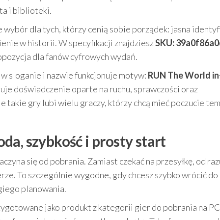
 i biblioteki.
wybór dla tych, którzy cenią sobie porządek: jasna identyf
enie w historii. W specyfikacji znajdziesz
SKU: 39a0f86a
ropozycja dla fanów cyfrowych wydań.
e w sloganie i nazwie funkcjonuje motyw:
RUN The World in
ruje doświadczenie oparte na ruchu, sprawczości oraz
 takie gry lubi wielu graczy, którzy chcą mieć poczucie tem
a, szybkość i prosty start
aczyna się od pobrania. Zamiast czekać na przesyłkę, od raz
rze. To szczególnie wygodne, gdy chcesz szybko wrócić do
giego planowania.
gotowane jako produkt z kategorii gier do pobrania na PC,