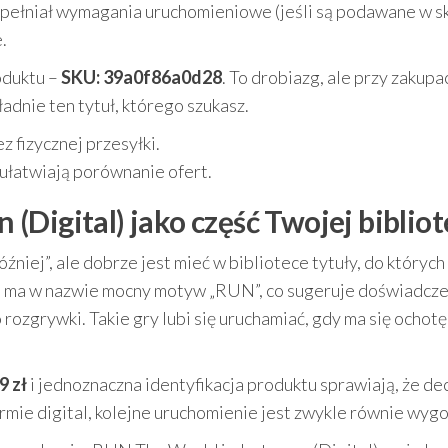
spełniał wymagania uruchomieniowe (jeśli są podawane w s
.
oduktu –
SKU: 39a0f86a0d28
. To drobiazg, ale przy zakupa
ładnie ten tytuł, którego szukasz.
 fizycznej przesyłki.
 ułatwiają porównanie ofert.
Digital) jako część Twojej bibliot
źniej”, ale dobrze jest mieć w bibliotece tytuły, do których
) ma w nazwie mocny motyw „RUN”, co sugeruje doświadcz
ozgrywki. Takie gry lubi się uruchamiać, gdy ma się ochotę
9 zł
i jednoznaczna identyfikacja produktu sprawiają, że de
 formie digital, kolejne uruchomienie jest zwykle równie wyg