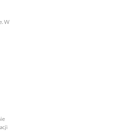
ie. W
nie
acji