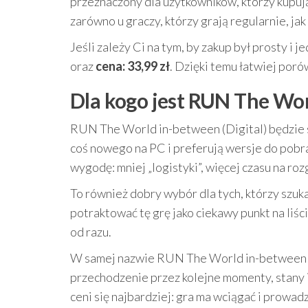
przeznaczony dla użytkowników, którzy kupują
zarówno u graczy, którzy grają regularnie, jak 
Jeśli zależy Ci na tym, by zakup był prosty i
oraz
cena: 33,99 zł
. Dzięki temu łatwiej poró
Dla kogo jest RUN The Wor
RUN The World in-between (Digital) będzie s
coś nowego na PC i preferują wersje do pobra
wygodę: mniej „logistyki”, więcej czasu na ro
To również dobry wybór dla tych, którzy szuka
potraktować tę grę jako ciekawy punkt na liś
od razu.
W samej nazwie RUN The World in-between (Di
przechodzenie przez kolejne momenty, stany 
ceni się najbardziej: gra ma wciągać i prowadz