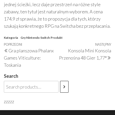
jednej ścieżki, lecz daje przestrzeń na różne style
zabawy, ten tytuł jest naturalnym wyborem. A cena
174.9 zł sprawia, że to propozycja dla tych, którzy
szukają konkretnego RPG na Switcha bez przepłacania.
Kategoria
Gry Nintendo Switch
Produkt
Nawigacja
Poprzedni
POPRZEDNI
NASTĘPNY
N
Gra planszowa Phalanx
Konsola Mini Konsola
wpisu
wpis
w
Games Viticulture:
Przenośna 48 Gier 1,77″
Toskania
Search
zzzzz