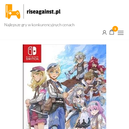
Przejdź
do
treści
Najlepsze gry w konkurencyjnych cenach
0