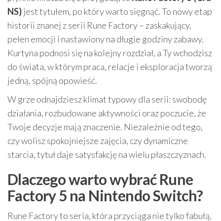
NS)
jest tytułem, po który warto sięgnąć. To nowy etap
historii znanej z serii Rune Factory – zaskakujący,
pełen emocji i nastawiony na długie godziny zabawy.
Kurtyna podnosi się na kolejny rozdział, a Ty wchodzisz
do świata, w którym praca, relacje i eksploracja tworzą
jedną, spójną opowieść.
W grze odnajdziesz klimat typowy dla serii: swobodę
działania, rozbudowane aktywności oraz poczucie, że
Twoje decyzje mają znaczenie. Niezależnie od tego,
czy wolisz spokojniejsze zajęcia, czy dynamiczne
starcia, tytuł daje satysfakcję na wielu płaszczyznach.
Dlaczego warto wybrać Rune
Factory 5 na Nintendo Switch?
Rune Factory to seria, która przyciąga nie tylko fabułą,