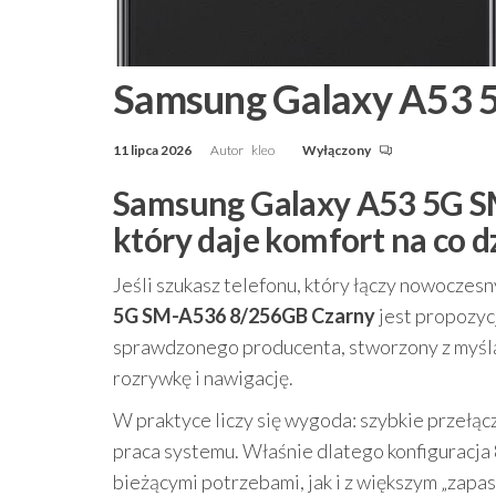
Samsung Galaxy A53 
11 lipca 2026
Autor
kleo
Wyłączony
Samsung Galaxy A53 5G S
który daje komfort na co d
Jeśli szukasz telefonu, który łączy nowoczesn
5G SM-A536 8/256GB Czarny
jest propozycj
sprawdzonego producenta, stworzony z myślą o
rozrywkę i nawigację.
W praktyce liczy się wygoda: szybkie przełącza
praca systemu. Właśnie dlatego konfiguracja
bieżącymi potrzebami, jak i z większym „zapas