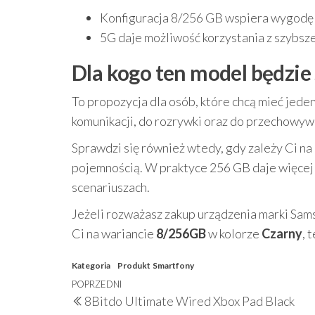
Konfiguracja 8/256 GB wspiera wygodę
5G daje możliwość korzystania z szybszej
Dla kogo ten model będzi
To propozycja dla osób, które chcą mieć jeden
komunikacji, do rozrywki oraz do przechowywa
Sprawdzi się również wtedy, gdy zależy Ci 
pojemnością. W praktyce 256 GB daje więce
scenariuszach.
Jeżeli rozważasz zakup urządzenia marki Sam
Ci na wariancie
8/256GB
w kolorze
Czarny
, 
Kategoria
Produkt
Smartfony
Nawigacja
Poprzedni
POPRZEDNI
8Bitdo Ultimate Wired Xbox Pad Black
wpisu
wpis