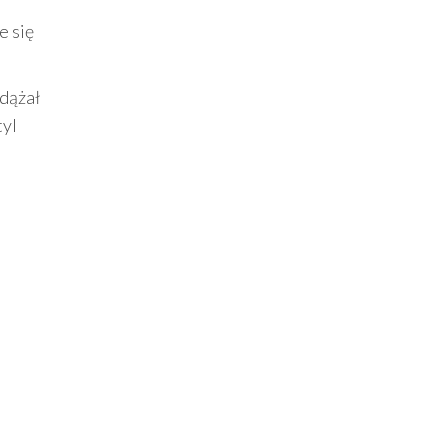
e się
adążał
tyl