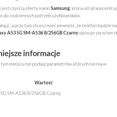
i jest częścią oferty marki
Samsung
, która od lat koncentruj
o do codziennych potrzeb użytkowników.
ałają”, a przy tym chcesz mieć pewność, że telefon będzie n
axy A53 5G SM-A536 8/256GB Czarny
wpisuje się w ten s
iejsze informacje
tym miejscu nie podaję parametrów, których nie ma w
Wartość
3 5G SM-A536 8/256GB Czarny