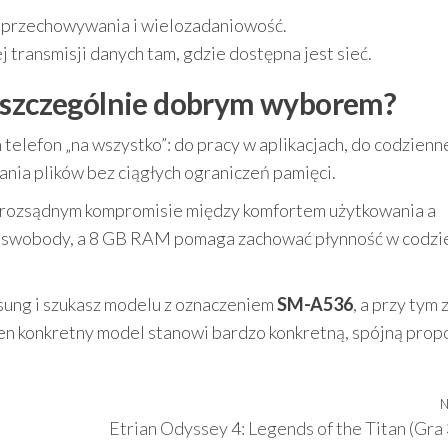
 przechowywania i wielozadaniowość.
 transmisji danych tam, gdzie dostępna jest sieć.
e szczególnie dobrym wyborem?
 telefon „na wszystko”: do pracy w aplikacjach, do codzienn
nia plików bez ciągłych ograniczeń pamięci.
na rozsądnym kompromisie między komfortem użytkowania a
j swobody, a 8 GB RAM pomaga zachować płynność w codzi
sung i szukasz modelu z oznaczeniem
SM-A536
, a przy tym 
ten konkretny model stanowi bardzo konkretną, spójną prop
N
Etrian Odyssey 4: Legends of the Titan (Gra