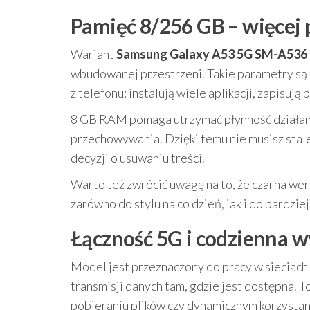
Pamięć 8/256 GB – więcej p
Wariant
Samsung Galaxy A53 5G SM-A536
wbudowanej przestrzeni. Takie parametry są 
z telefonu: instalują wiele aplikacji, zapisują
8 GB RAM pomaga utrzymać płynność działani
przechowywania. Dzięki temu nie musisz stal
decyzji o usuwaniu treści.
Warto też zwrócić uwagę na to, że czarna wer
zarówno do stylu na co dzień, jak i do bardziej
Łączność 5G i codzienna 
Model jest przeznaczony do pracy w sieciach 
transmisji danych tam, gdzie jest dostępna.
pobieraniu plików czy dynamicznym korzystani