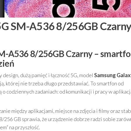
5G SM-A536 8/256GB Czarn
M-A536 8/256GB Czarny – smartfo
zień
y design, dużą pamięć i łączność 5G, model
Samsung Galax
ą, której nie trzeba długo przedstawiać. To smartfon od
 codziennych zadaniach: od komunikacji i pracy w aplikacj
nie między aplikacjami, miejsce na zdjęcia i filmy oraz stab
 8/256 GB sprawia, że urządzenie dobrze radzi sobie zarów
em” na przyszłość.