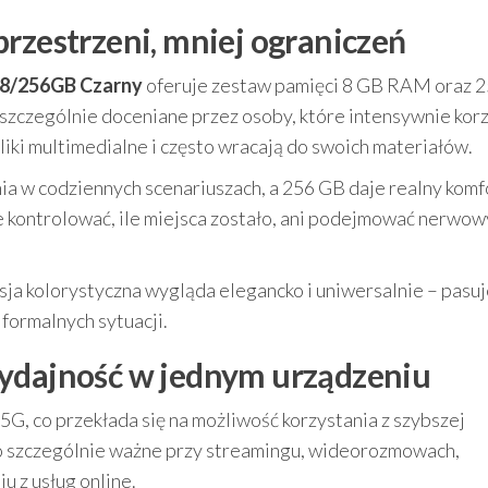
rzestrzeni, mniej ograniczeń
 8/256GB Czarny
oferuje zestaw pamięci 8 GB RAM oraz 
szczególnie doceniane przez osoby, które intensywnie kor
 pliki multimedialne i często wracają do swoich materiałów.
a w codziennych scenariuszach, a 256 GB daje realny komf
e kontrolować, ile miejsca zostało, ani podejmować nerwo
sja kolorystyczna wygląda elegancko i uniwersalnie – pasu
 formalnych sytuacji.
wydajność w jednym urządzeniu
5G, co przekłada się na możliwość korzystania z szybszej
 To szczególnie ważne przy streamingu, wideorozmowach,
u z usług online.