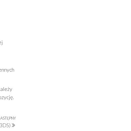
ej
ennych
zależy
ozycję.
ASTĘPNY
Następny
 3DS)
wpis