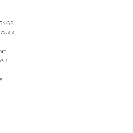
256 GB
zystają
ort
wych
je