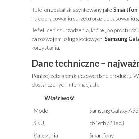
Telefon został sklasyfikowany jako
Smartfon
na dopracowaniu sprzętu oraz dopasowaniu g
Jeżeli cenisz urządzenia, które „po prostu dzi
za rozwojem usług sieciowych,
Samsung Gal
korzystania.
Dane techniczne – najważn
Poniżej zebrałem kluczowe dane produktu. W 
dostarczonych informacjach.
Właściwość
Model
Samsung Galaxy A5
SKU
cb1efb721ec3
Kategoria
Smartfony