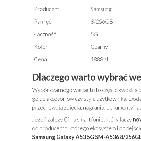
Producent
Samsung
Pamięć
8/256GB
Łączność
5G
Kolor
Czarny
Cena
1888 zł
Dlaczego warto wybrać we
Wybór czarnego wariantu to często kwestia pra
go do akcesoriów czy stylu użytkownika. Do
przechowują zdjęcia, nagrania, dokumenty i a
Jeżeli zależy Ci na smartfonie, który łączy
no
od producenta, którego ekosystem i podejści
Samsung Galaxy A53 5G SM-A536 8/256GB