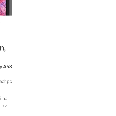
y
n,
y A53
ach po
ilna
no z