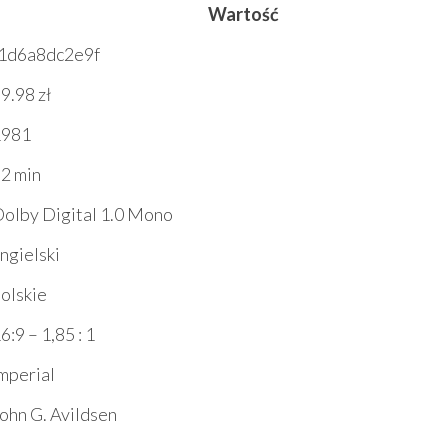
Wartość
f1d6a8dc2e9f
9.98 zł
1981
2 min
olby Digital 1.0 Mono
ngielski
olskie
6:9 – 1,85 : 1
mperial
ohn G. Avildsen