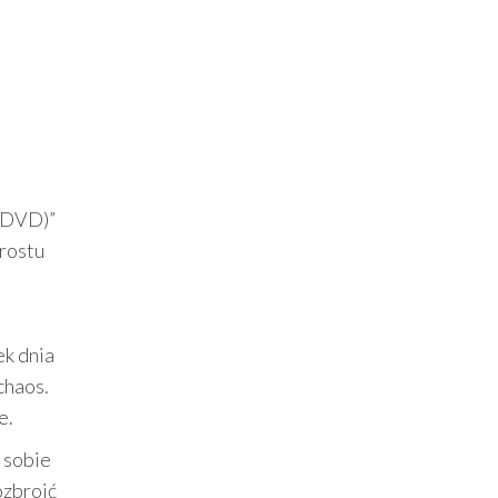
 (DVD)”
prostu
ek dnia
chaos.
e.
w sobie
ozbroić