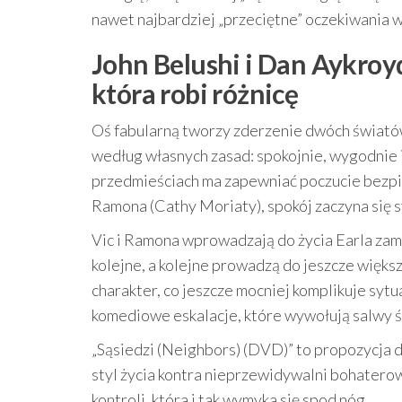
nawet najbardziej „przeciętne” oczekiwania 
John Belushi i Dan Aykroy
która robi różnicę
Oś fabularną tworzy zderzenie dwóch światów.
według własnych zasad: spokojnie, wygodnie 
przedmieściach ma zapewniać poczucie bezpie
Ramona (Cathy Moriaty), spokój zaczyna się s
Vic i Ramona wprowadzają do życia Earla zami
kolejne, a kolejne prowadzą do jeszcze więks
charakter, co jeszcze mocniej komplikuje sytu
komediowe eskalacje, które wywołują salwy 
„Sąsiedzi (Neighbors) (DVD)” to propozycja d
styl życia kontra nieprzewidywalni bohaterowi
kontroli, która i tak wymyka się spod nóg.