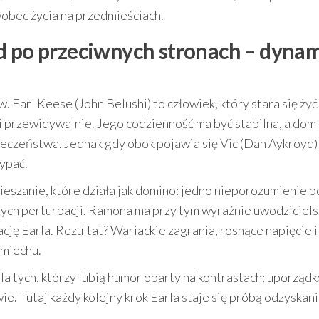
wobec życia na przedmieściach.
d po przeciwnych stronach – dynam
 Earl Keese (John Belushi) to człowiek, który stara się żyć
i przewidywalnie. Jego codzienność ma być stabilna, a dom
czeństwa. Jednak gdy obok pojawia się Vic (Dan Aykroyd)
ypać.
eszanie, które działa jak domino: jedno nieporozumienie p
zych perturbacji. Ramona ma przy tym wyraźnie uwodziciels
ację Earla. Rezultat? Wariackie zagrania, rosnące napięcie i
śmiechu.
la tych, którzy lubią humor oparty na kontrastach: uporzą
e. Tutaj każdy kolejny krok Earla staje się próbą odzyskan