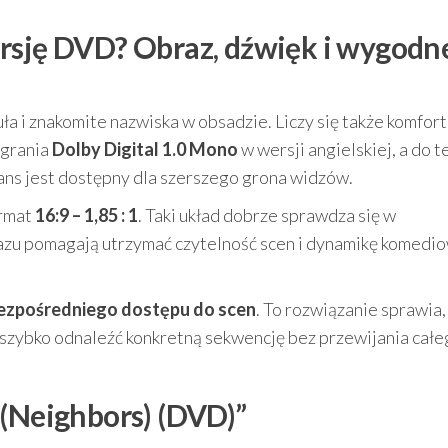
rsję DVD? Obraz, dźwięk i wygodn
uła i znakomite nazwiska w obsadzie. Liczy się także komfort
agrania
Dolby Digital 1.0 Mono
w wersji angielskiej, a do 
eans jest dostępny dla szerszego grona widzów.
ormat
16:9 – 1,85 : 1
. Taki układ dobrze sprawdza się w
azu pomagają utrzymać czytelność scen i dynamikę komedi
bezpośredniego dostępu do scen
. To rozwiązanie sprawia,
szybko odnaleźć konkretną sekwencję bez przewijania całe
 (Neighbors) (DVD)”