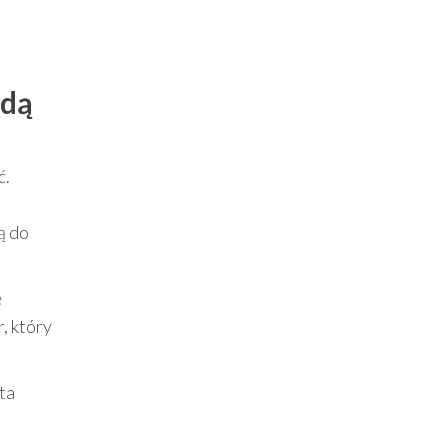
żdą
ć.
ą do
ę
, który
 ta