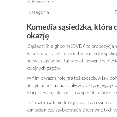
Główne role
J
Kategoria
Komedia sąsiedzka, która 
okazję
„Sąsiedzi (Neighbors) (DVD)” to propozycja n
Fabuła oparta jest na konflikcie między spo
nowych sąsiadów. Tak skonstruowane napięci
kolejnych gagów.
W filmie ważną rolę gra też sposób, w jaki bo
utrzymać normalność, ale w praktyce jego pró
lubi przesadę, ale robi to w sposób, który nie 
Jeśli szukasz filmu, który pasuje zarówno na s
komedia może szybko stać się jednym z tych ty