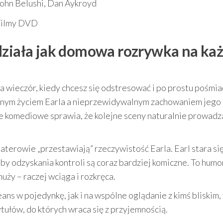
ohn Belushi, Dan Aykroyd
Filmy DVD
działa jak domowa rozrywka na ka
a wieczór, kiedy chcesz się odstresować i po prostu pośmia
kojnym życiem Earla a nieprzewidywalnym zachowaniem jego
e komediowe sprawia, że kolejne sceny naturalnie prowadz
haterowie „przestawiają” rzeczywistość Earla. Earl stara si
by odzyskania kontroli są coraz bardziej komiczne. To humor
nuży – raczej wciąga i rozkręca.
eans w pojedynkę, jak i na wspólne oglądanie z kimś bliskim,
tułów, do których wraca się z przyjemnością.