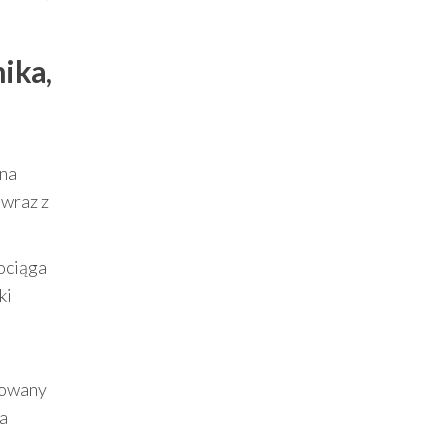
ika,
 na
 wraz z
ociąga
ki
dkowany
ia