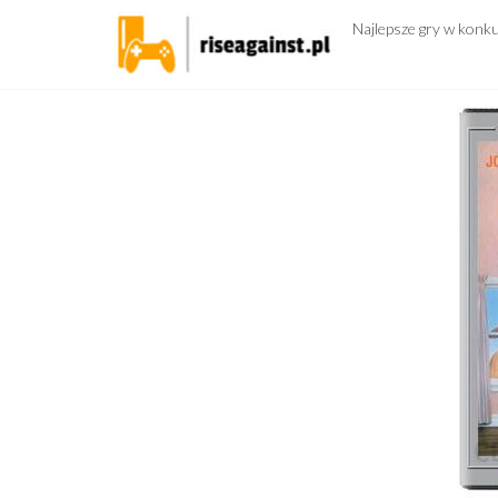
Przejdź
Najlepsze gry w konk
do
treści