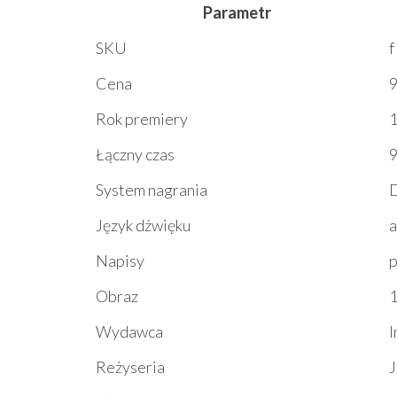
Parametr
SKU
Cena
9
Rok premiery
Łączny czas
9
System nagrania
D
Język dźwięku
a
Napisy
p
Obraz
1
Wydawca
I
Reżyseria
J