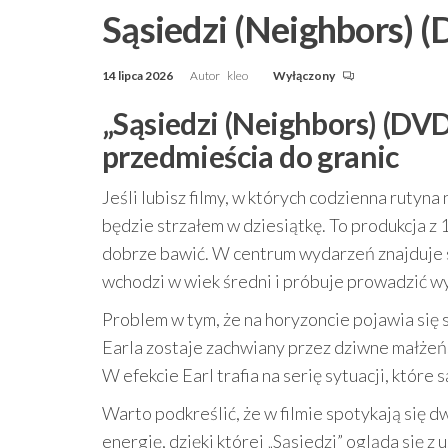
Sąsiedzi (Neighbors) 
14 lipca 2026
Autor
kleo
Wyłączony
„Sąsiedzi (Neighbors) (DVD
przedmieścia do granic
Jeśli lubisz filmy, w których codzienna rutyn
będzie strzałem w dziesiątkę. To produkcja z 
dobrze bawić. W centrum wydarzeń znajduje si
wchodzi w wiek średni i próbuje prowadzić w
Problem w tym, że na horyzoncie pojawia się 
Earla zostaje zachwiany przez dziwne małżeńst
W efekcie Earl trafia na serię sytuacji, któr
Warto podkreślić, że w filmie spotykają się d
energię, dzięki której „Sąsiedzi” ogląda się 