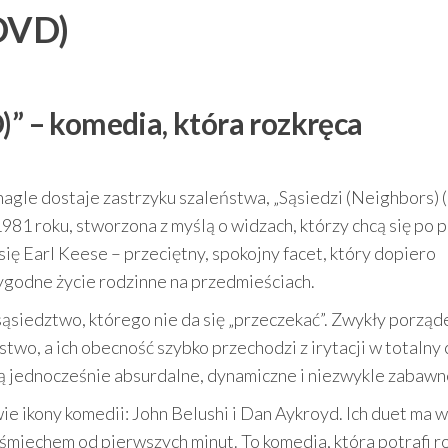
(DVD)
)” – komedia, która rozkręca
a nagle dostaje zastrzyku szaleństwa, „Sąsiedzi (Neighbors)
1981 roku, stworzona z myślą o widzach, którzy chcą się po 
ę Earl Keese – przeciętny, spokojny facet, który dopiero
ygodne życie rodzinne na przedmieściach.
sąsiedztwo, którego nie da się „przeczekać”. Zwykły porząd
wo, a ich obecność szybko przechodzi z irytacji w totalny 
e są jednocześnie absurdalne, dynamiczne i niezwykle zabawn
wie ikony komedii: John Belushi i Dan Aykroyd. Ich duet ma 
z uśmiechem od pierwszych minut. To komedia, która potrafi r