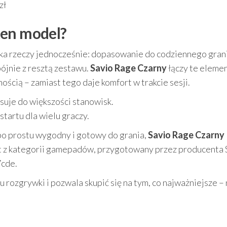
zł
ten model?
lka rzeczy jednocześnie: dopasowanie do codziennego gran
pójnie z resztą zestawu.
Savio Rage Czarny
łączy te eleme
ością – zamiast tego daje komfort w trakcie sesji.
suje do większości stanowisk.
startu dla wielu graczy.
 po prostu wygodny i gotowy do grania,
Savio Rage Czarny
t z kategorii gamepadów, przygotowany przez producenta S
cde.
 rozgrywki i pozwala skupić się na tym, co najważniejsze – 