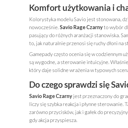
Komfort użytkowania i cha
Kolorystyka modelu Savio jest stonowana, dzi
nowocześnie.
Savio Rage Czarny
to wybór dla
pasujący do różnych aranżacji stanowiska. Sam
to, jak naturalnie przenosi się ruchy dłoni na 
Gamepady często ocenia się w codziennym użyci
są wygodne, a sterowanie intuicyjne. Właśnie
który daje solidne wrażenia w typowych scena
Do czego sprawdzi się Sav
Savio Rage Czarny
jest przeznaczony do gra
liczy się szybka reakcja i płynne sterowanie. 
zarówno przycisków, jak i gałek do precyzyj
gdy akcja przyspiesza.