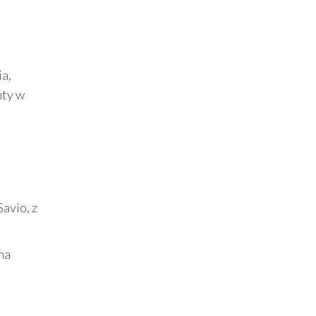
ia,
nty w
avio, z
na