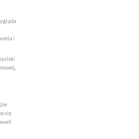
wygląda
i
nomia i
zyciski
enowej,
zie
a się
nawet