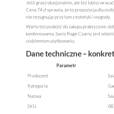
Jeśli grasz okazjonalnie, ale też lubisz wra
Cena 74 zł sprawia, że to propozycja dla osó
nie rezygnując przy tym z estetyki i wygody.
Warto też podejść do zakupu praktycznie: do
kombinowania. Savio Rage Czarny jest właśni
codziennym użytkowaniu.
Dane techniczne – konkre
Parametr
Producent
Sa
Kategoria
Ga
Nazwa
Sa
SKU
08