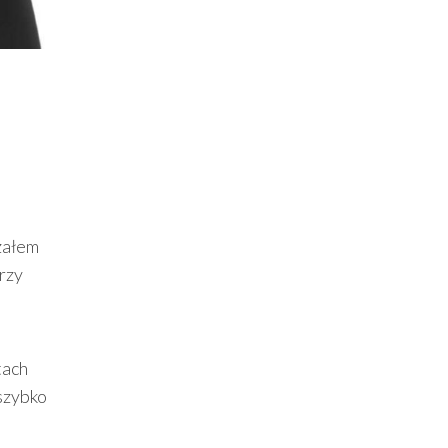
załem
rzy
tach
 szybko