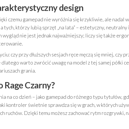
rakterystyczny design
ęki czemu gamepad nie wyróżnia się krzykliwie, ale nadal 
 tych, którzy lubią sprzęt „na lata” – estetyczny, neutralny 
 wygląd nie jest jednak najważniejszy; liczy się także ergo
sterowanie.
u: czy przy dłuższych sesjach ręce męczą się mniej, czy pr
 dlatego warto zwrócić uwagę na model z tej samej półki c
riuszach grania.
io Rage Czarny?
nia na co dzień – jako gamepad do różnego typu tytułów, gd
Taki kontroler świetnie sprawdza się w grach, w których używ
nych ruchów. Dzięki temu możesz zachować rytm rozgrywki, 