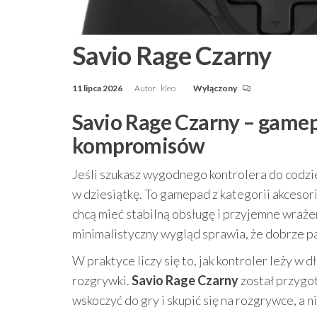
Savio Rage Czarny
11 lipca 2026
Autor
kleo
Wyłączony
Savio Rage Czarny – gamep
kompromisów
Jeśli szukasz wygodnego kontrolera do codz
w dziesiątkę. To gamepad z kategorii akcesor
chcą mieć stabilną obsługę i przyjemne wraż
minimalistyczny wygląd sprawia, że dobrze 
W praktyce liczy się to, jak kontroler leży w
rozgrywki.
Savio Rage Czarny
został przygot
wskoczyć do gry i skupić się na rozgrywce, a n