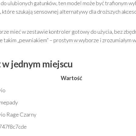
cać do ulubionych gatunków, ten model może być trafionym w
b, które szukają sensownej alternatywy dla droższych akces
brze mieć w zestawie kontroler gotowy do użycia, bez zbę
e takim „pewniakiem” – prostym w wyborze i zrozumiałym 
t w jednym miejscu
Wartość
vio
mepady
vio Rage Czarny
747f8c7cde