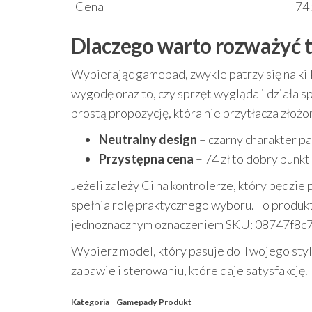
Cena
74 
Dlaczego warto rozważyć 
Wybierając gamepad, zwykle patrzy się na ki
wygodę oraz to, czy sprzęt wygląda i działa s
prostą propozycję, która nie przytłacza złożon
Neutralny design
– czarny charakter pa
Przystępna cena
– 74 zł to dobry punkt 
Jeżeli zależy Ci na kontrolerze, który będzie
spełnia rolę praktycznego wyboru. To produk
jednoznacznym oznaczeniem SKU: 08747f8c7
Wybierz model, który pasuje do Twojego stylu
zabawie i sterowaniu, które daje satysfakcję.
Kategoria
Gamepady
Produkt