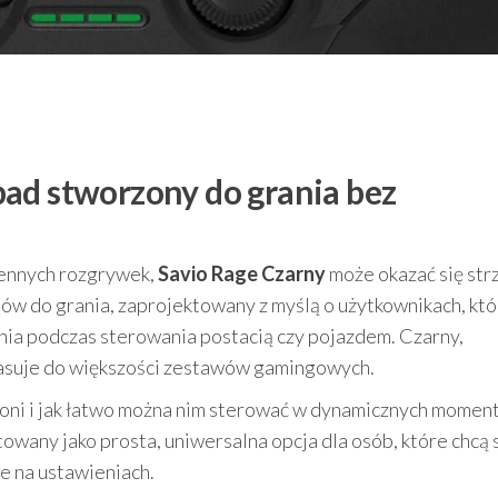
ad stworzony do grania bez
iennych rozgrywek,
Savio Rage Czarny
może okazać się str
iów do grania, zaprojektowany z myślą o użytkownikach, któ
enia podczas sterowania postacią czy pojazdem. Czarny,
pasuje do większości zestawów gamingowych.
 dłoni i jak łatwo można nim sterować w dynamicznych momen
owany jako prosta, uniwersalna opcja dla osób, które chcą
ie na ustawieniach.