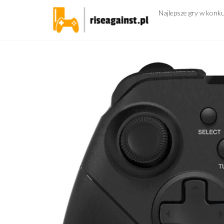
Przejdź
Najlepsze gry w konk
do
treści