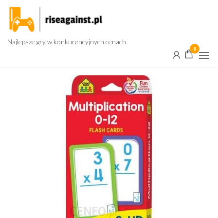
Przejdź
do
treści
Najlepsze gry w konkurencyjnych cenach
0