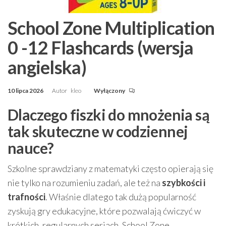
School Zone Multiplication
0 -12 Flashcards (wersja
angielska)
10 lipca 2026
Autor
kleo
Wyłączony
Dlaczego fiszki do mnożenia są
tak skuteczne w codziennej
nauce?
Szkolne sprawdziany z matematyki często opierają się
nie tylko na rozumieniu zadań, ale też na
szybkości i
trafności
. Właśnie dlatego tak dużą popularność
zyskują gry edukacyjne, które pozwalają ćwiczyć w
krótkich, regularnych seriach. School Zone