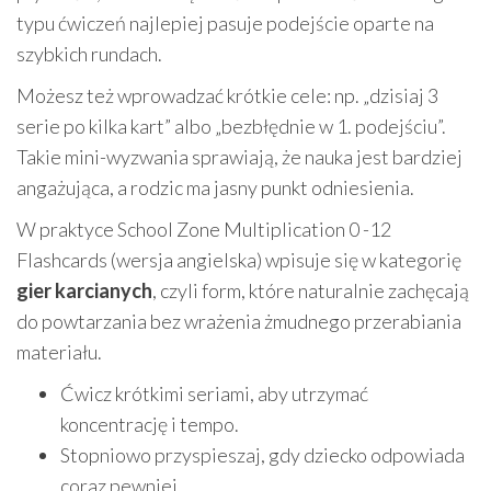
typu ćwiczeń najlepiej pasuje podejście oparte na
szybkich rundach.
Możesz też wprowadzać krótkie cele: np. „dzisiaj 3
serie po kilka kart” albo „bezbłędnie w 1. podejściu”.
Takie mini-wyzwania sprawiają, że nauka jest bardziej
angażująca, a rodzic ma jasny punkt odniesienia.
W praktyce School Zone Multiplication 0 -12
Flashcards (wersja angielska) wpisuje się w kategorię
gier karcianych
, czyli form, które naturalnie zachęcają
do powtarzania bez wrażenia żmudnego przerabiania
materiału.
Ćwicz krótkimi seriami, aby utrzymać
koncentrację i tempo.
Stopniowo przyspieszaj, gdy dziecko odpowiada
coraz pewniej.