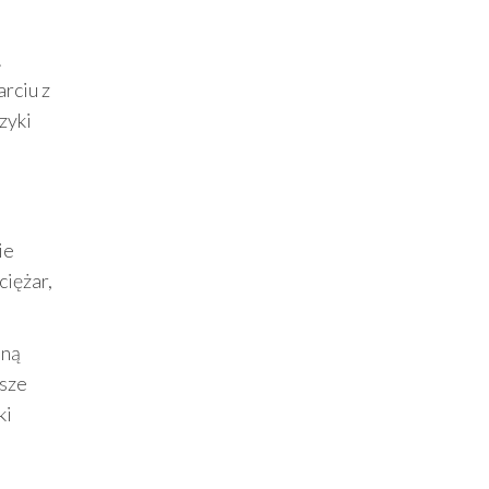
.
rciu z
zyki
ie
ciężar,
mną
jsze
ki