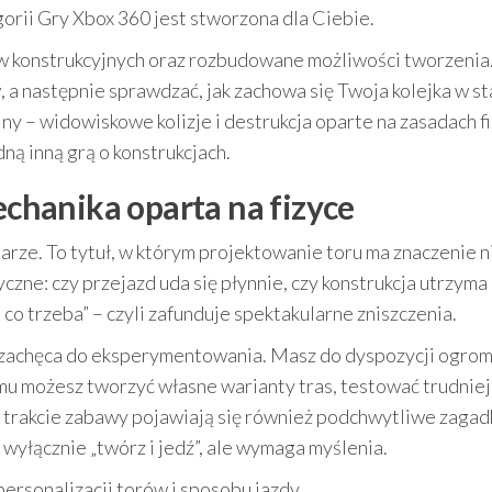
egorii Gry Xbox 360 jest stworzona dla Ciebie.
 konstrukcyjnych oraz rozbudowane możliwości tworzenia
następnie sprawdzać, jak zachowa się Twoja kolejka w sta
ny – widowiskowe kolizje i destrukcja oparte na zasadach fi
dną inną grą o konstrukcjach.
mechanika oparta na fizyce
rze. To tytuł, w którym projektowanie toru ma znaczenie n
zne: czy przejazd uda się płynnie, czy konstrukcja utrzyma 
o trzeba” – czyli zafunduje spektakularne zniszczenia.
 zachęca do eksperymentowania. Masz do dyspozycji ogro
emu możesz tworzyć własne warianty tras, testować trudnie
 trakcie zabawy pojawiają się również podchwytliwe zagad
t wyłącznie „twórz i jedź”, ale wymaga myślenia.
personalizacji torów i sposobu jazdy