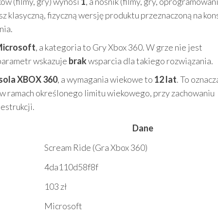
ków (filmy, gry) wynosi
1
, a nośnik (filmy, gry, oprogramowan
sz klasyczną, fizyczną wersję produktu przeznaczoną na kon
nia.
icrosoft
, a kategoria to Gry Xbox 360. W grze nie jest
 parametr wskazuje
brak
wsparcia dla takiego rozwiązania.
sola XBOX 360
, a wymagania wiekowe to
12 lat
. To oznacz
y w ramach określonego limitu wiekowego, przy zachowaniu
estrukcji.
Dane
Scream Ride (Gra Xbox 360)
4da110d58f8f
103 zł
Microsoft