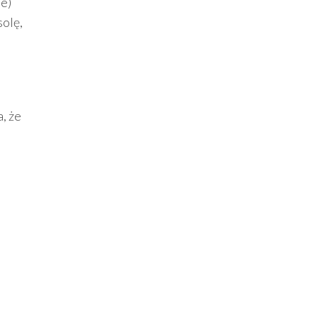
ie)
solę,
a, że