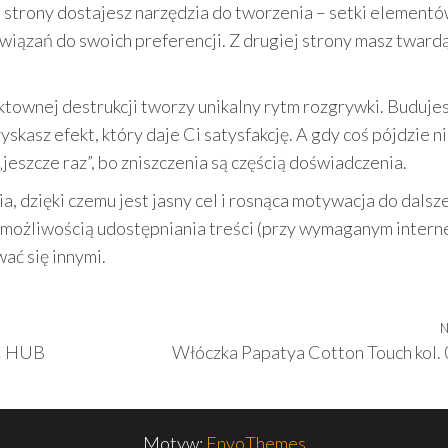
ej strony dostajesz narzędzia do tworzenia – setki element
wiązań do swoich preferencji. Z drugiej strony masz tward
fektownej destrukcji tworzy unikalny rytm rozgrywki. Budujes
yskasz efekt, który daje Ci satysfakcję. A gdy coś pójdzie ni
„jeszcze raz”, bo zniszczenia są częścią doświadczenia.
 dzięki czemu jest jasny cel i rosnąca motywacja do dalsz
 możliwością udostępniania treści (przy wymaganym intern
ać się innymi.
N
C HUB
Włóczka Papatya Cotton Touch kol.
Motyw:
EnvoThemes