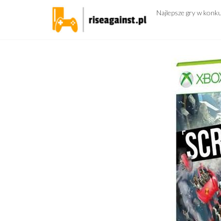
Przejdź
Najlepsze gry w konk
do
treści