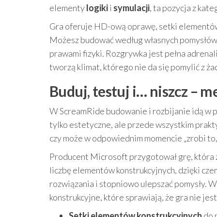
elementy
logiki
i
symulacji
, ta pozycja z kat
Gra oferuje HD-ową oprawę, setki elementów
Możesz budować według własnych pomysłów, a 
prawami fizyki. Rozgrywka jest pełna adrenali
tworzą klimat, którego nie da się pomylić z ża
Buduj, testuj i… niszcz – 
W ScreamRide budowanie i rozbijanie idą w pa
tylko estetyczne, ale przede wszystkim praktyc
czy może w odpowiednim momencie „zrobi to, c
Producent Microsoft przygotował grę, która
liczbę elementów konstrukcyjnych, dzięki cz
rozwiązania i stopniowo ulepszać pomysły. W
konstrukcyjne, które sprawiają, że gra nie jes
Setki elementów konstrukcyjnych
do 