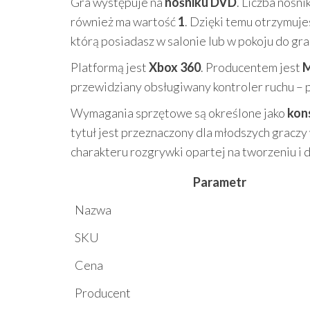
Gra występuje na
nośniku DVD
. Liczba nośni
również ma wartość
1
. Dzięki temu otrzymuje
którą posiadasz w salonie lub w pokoju do gra
Platformą jest
Xbox 360
. Producentem jest
M
przewidziany obsługiwany kontroler ruchu –
Wymagania sprzętowe są określone jako
kon
tytuł jest przeznaczony dla młodszych gracz
charakteru rozgrywki opartej na tworzeniu i d
Parametr
Nazwa
SKU
Cena
Producent