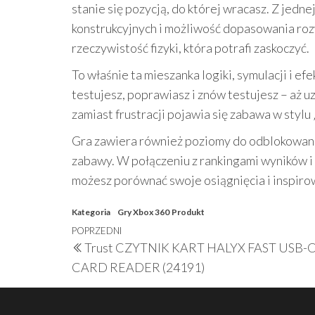
stanie się pozycją, do której wracasz. Z jedn
konstrukcyjnych i możliwość dopasowania roz
rzeczywistość fizyki, która potrafi zaskoczyć.
To właśnie ta mieszanka logiki, symulacji i e
testujesz, poprawiasz i znów testujesz – aż uz
zamiast frustracji pojawia się zabawa w stylu 
Gra zawiera również poziomy do odblokowania,
zabawy. W połączeniu z rankingami wyników i
możesz porównać swoje osiągnięcia i inspirow
Kategoria
Gry Xbox 360
Produkt
Nawigacja
Poprzedni
POPRZEDNI
Trust CZYTNIK KART HALYX FAST USB-
wpisu
wpis
CARD READER (24191)