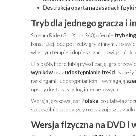
Destrukcja oparta na zasadach fizyki
Tryb dla jednego gracza i 
Scream Ride (Gra Xbox 360) oferuje
tryb sin
konstrukcji bez potrzeby gry z innymi. To ś
własnym tempie i dopieszczać rozwiązania kro
Dla osób, które lubią rywalizację, gra przew
wyników
oraz
udostępnianie treści
. Należy 
rankingami i udostępnianiem – wymagają
sze
opłaty dostawcy usług internetowych.
Wersja językowa jest
Polska
, co ułatwia zro
szczególnie wtedy, gdy rozwiązujesz zagadki 
Wersja fizyczna na DVD i