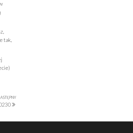
ów
ą
z,
e tak,
ej
ecie)
ASTĘPNY
Następny
 0230
wpis