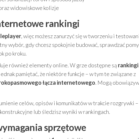
oraz widowiskowe kolizje
internetowe rankingi
gleplayer
, więc możesz zanurzyć się w tworzeniu i testowan
wietny wybór, gdy chcesz spokojnie budować, sprawdzać pom
k po kroku.
iduje również elementy online. W grze dostępne są
rankingi
jednak pamiętać, że niektóre funkcje – w tym te związane z
rokopasmowego łącza internetowego
. Mogą obowiązy
zumienie celów, opisów i komunikatów w trakcie rozgrywki –
konstrukcyjne lub śledzisz wyniki w rankingach.
 wymagania sprzętowe