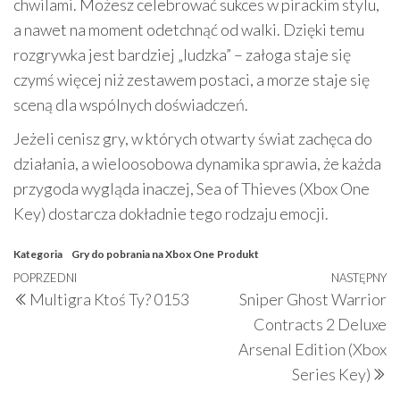
chwilami. Możesz celebrować sukces w pirackim stylu,
a nawet na moment odetchnąć od walki. Dzięki temu
rozgrywka jest bardziej „ludzka” – załoga staje się
czymś więcej niż zestawem postaci, a morze staje się
sceną dla wspólnych doświadczeń.
Jeżeli cenisz gry, w których otwarty świat zachęca do
działania, a wieloosobowa dynamika sprawia, że każda
przygoda wygląda inaczej, Sea of Thieves (Xbox One
Key) dostarcza dokładnie tego rodzaju emocji.
Kategoria
Gry do pobrania na Xbox One
Produkt
Nawigacja
Poprzedni
POPRZEDNI
NASTĘPNY
N
Multigra Ktoś Ty? 0153
Sniper Ghost Warrior
wpisu
wpis
w
Contracts 2 Deluxe
Arsenal Edition (Xbox
Series Key)