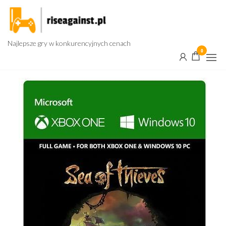
Przejdź
do
treści
Najlepsze gry w konkurencyjnych cenach
0