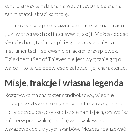
kontrola ryzyka nabierania wody i szybkie działania,
zanim statek straci kontrolę.
Co ciekawe, gra pozostawia także miejsce na piracki
„luz” w przerwach od intensywnej akcji. Możesz oddać
się uciechom, takim jak picie grogu czy granie na
instrumentach i śpiewanie pirackich przyśpiewek.
Dzięki temu Sea of Thieves nie jest wyłącznie grą o
walce – to także opowieść o załodze i jej charakterze.
Misje, frakcje i własna legenda
Rozgrywka ma charakter sandboksowy, więc nie
dostajesz sztywno określonego celu na każdą chwilę.
To Ty decydujesz, czy skupisz się na misjach, czy wolisz
najpierw przeszukać okolicę w poszukiwaniu
wskazówek do ukrytych skarbów. Możesz realizować