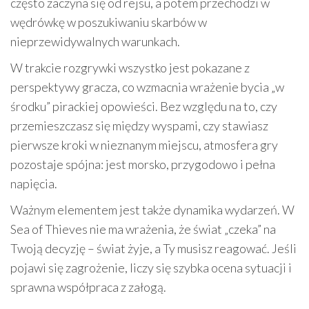
często zaczyna się od rejsu, a potem przechodzi w
wędrówkę w poszukiwaniu skarbów w
nieprzewidywalnych warunkach.
W trakcie rozgrywki wszystko jest pokazane z
perspektywy gracza, co wzmacnia wrażenie bycia „w
środku” pirackiej opowieści. Bez względu na to, czy
przemieszczasz się między wyspami, czy stawiasz
pierwsze kroki w nieznanym miejscu, atmosfera gry
pozostaje spójna: jest morsko, przygodowo i pełna
napięcia.
Ważnym elementem jest także dynamika wydarzeń. W
Sea of Thieves nie ma wrażenia, że świat „czeka” na
Twoją decyzję – świat żyje, a Ty musisz reagować. Jeśli
pojawi się zagrożenie, liczy się szybka ocena sytuacji i
sprawna współpraca z załogą.